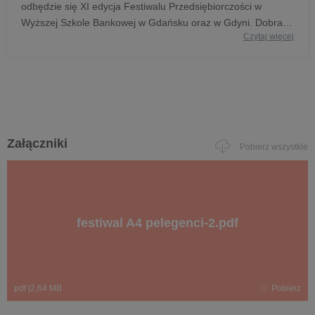
odbędzie się XI edycja Festiwalu Przedsiębiorczości w
Wyższej Szkole Bankowej w Gdańsku oraz w Gdyni. Dobra
Czytaj więcej
komunikacja drogą do sukcesu – to temat przewodni
tegorocznej edycji. Inicjatywa ta ma na celu popularyzowanie
przedsiębiorczości poprzez budowanie własnego wizerunku
oraz sprawnego poruszania się w dynamicznie rozwijającym
się świecie social mediów.
Załączniki
Pobierz wszystkie
festiwal A4 pelegenci-2.pdf
pdf
|
2,64 MB
Pobierz