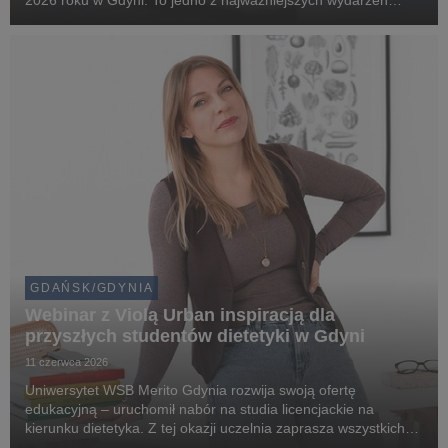
2026 roku w Gdyni. To jedno z najważniejszych wydarzeń
kulturalnych i społecznych na Pomorzu, gromadzące
mieszkańców regionu oraz gości z kraju i zagranicy wokół ...
GDAŃSK/GDYNIA
Webinar z Violą Urban inspiracją dla
przyszłych studentów dietetyki w Gdyni
11 czerwca 2026
Uniwersytet WSB Merito Gdynia rozwija swoją ofertę
edukacyjną – uruchomił nabór na studia licencjackie na
kierunku dietetyka. Z tej okazji uczelnia zaprasza wszystkich
zainteresowanych zdrowym stylem życia, żywieniem oraz