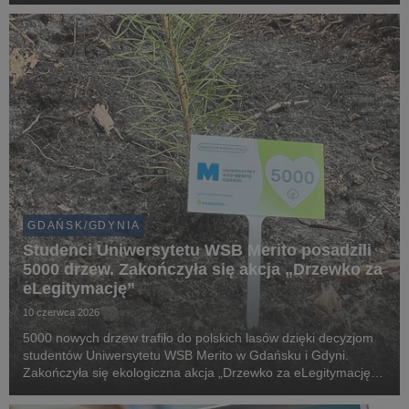
karierą w branży dietetycznej na bezpłatny webina...
GDAŃSK/GDYNIA
Studenci Uniwersytetu WSB Merito posadzili
5000 drzew. Zakończyła się akcja „Drzewko za
eLegitymację”
10 czerwca 2026
5000 nowych drzew trafiło do polskich lasów dzięki decyzjom
studentów Uniwersytetu WSB Merito w Gdańsku i Gdyni.
Zakończyła się ekologiczna akcja „Drzewko za eLegitymację”,
która połączyła cyfryzację życia akademickiego z realnym
wsparciem środowiska naturalnego.