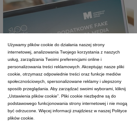
Używamy plików cookie do działania naszej strony
internetowej, analizowania Twojego korzystania z naszych
usług, zarządzania Twoimi preferencjami online i
personalizowania treści reklamowych. Akceptując nasze pliki
cookie, otrzymasz odpowiednie treści oraz funkcje mediów
GDAŃSK/GDYNIA
społecznościowych, spersonalizowane reklamy i ulepszony
Uniwersytet WSB Merito Gdynia zaprasza na
sposób przeglądania. Aby zarządzać swoimi wyborami, kliknij
wykład o podatkowych fake newsach
„Ustawienia plików cookie”. Pliki cookie niezbędne są do
3 czerwca 2026
podstawowego funkcjonowania strony internetowej i nie mogą
Jak odróżnić rzetelną informację podatkową od internetowego
być odrzucone. Więcej informacji znajdziesz w naszej Polityce
mitu? Dlaczego media społecznościowe stały się przestrzenią,
plików cookie.
w której błędne interpretacje przepisów rozprzestrzeniają się
szybciej niż oficjalne komunikaty? Odpowiedzi na te pytania
będzie można poznać podczas ...