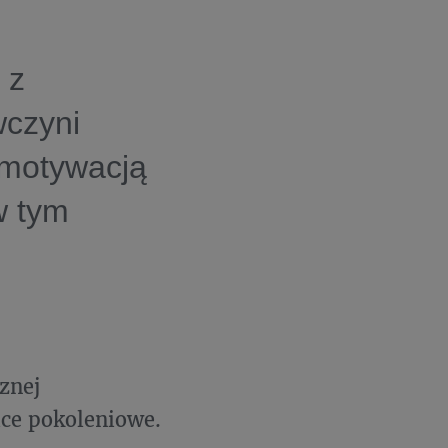
 z
wczyni
 motywacją
w tym
znej
ice pokoleniowe.