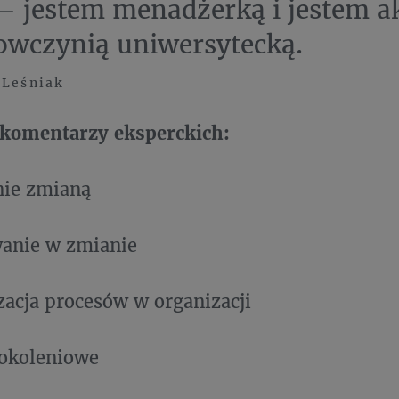
– jestem menadżerką i jestem 
owczynią uniwersytecką.
 Leśniak
komentarzy eksperckich:
nie zmianą
anie w zmianie
zacja procesów w organizacji
pokoleniowe