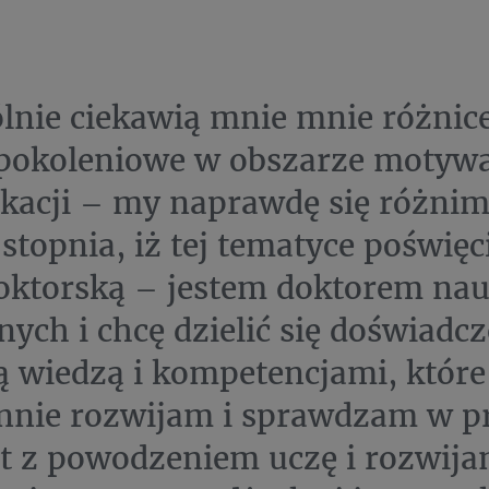
lnie ciekawią mnie mnie różnic
okoleniowe w obszarze motywac
acji – my naprawdę się różnim
 stopnia, iż tej tematyce poświę
oktorską – jestem doktorem na
nych i chcę dzielić się doświadc
 wiedzą i kompetencjami, które
nnie rozwijam i sprawdzam w pr
at z powodzeniem uczę i rozwija