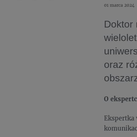
01 marca 2024
Doktor
wielol
uniwers
oraz r
obszar
O ekspert
Ekspertka 
komunikacj