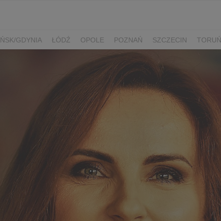
ŃSK/GDYNIA
ŁÓDŹ
OPOLE
POZNAŃ
SZCZECIN
TORU