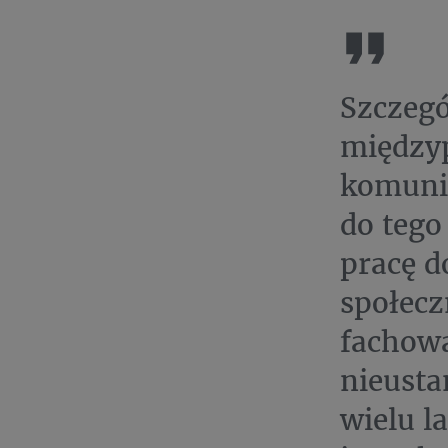
Szczegó
międzyp
komunik
do tego
pracę d
społecz
fachową
nieusta
wielu l