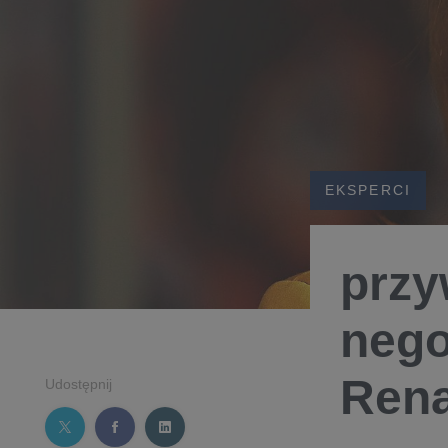
EKSPERCI
przy
nego
Rena
Udostępnij