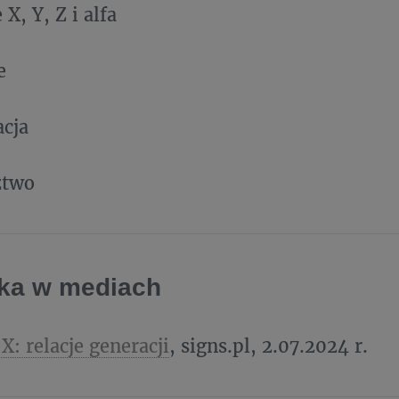
 X, Y, Z i alfa
e
cja
ztwo
ka w mediach
X: relacje generacji
, signs.pl, 2.07.2024 r.