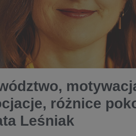
wództwo, motywacj
cjacje, różnice pok
ta Leśniak