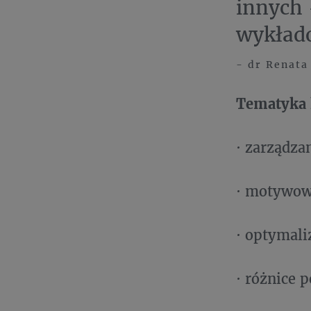
innych 
wykład
- dr Renata
Tematyka 
· zarządza
· motywow
· optymali
· różnice 