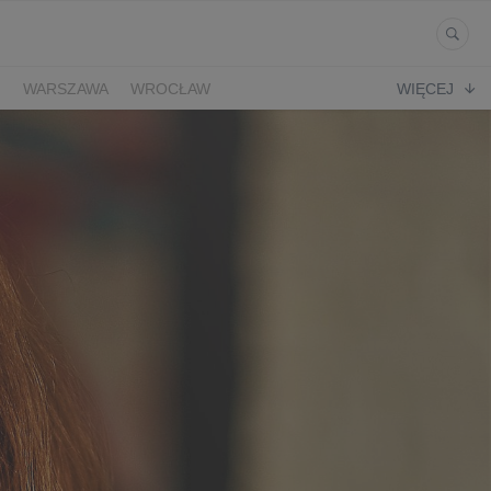
Ń
WARSZAWA
WROCŁAW
WIĘCEJ