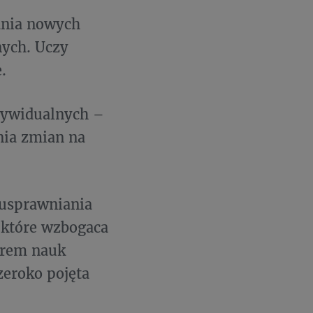
ania nowych
nych. Uczy
.
dywidualnych –
nia zmian na
 usprawniania
 które wzbogaca
orem nauk
zeroko pojęta