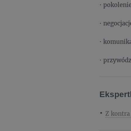
· pokolenie
· negocjacj
· komunika
· przywód
Ekspert
Z kontra 