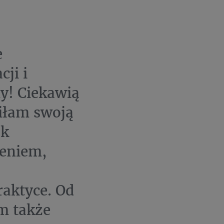
e
ji i
y! Ciekawią
ciłam swoją
uk
zeniem,
aktyce. Od
m także