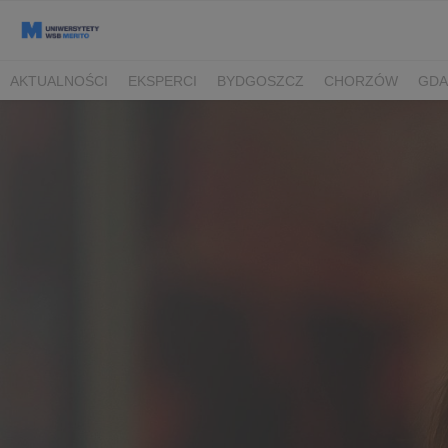
AKTUALNOŚCI
EKSPERCI
BYDGOSZCZ
CHORZÓW
GDA
TORUŃ/BYDGOSZCZ