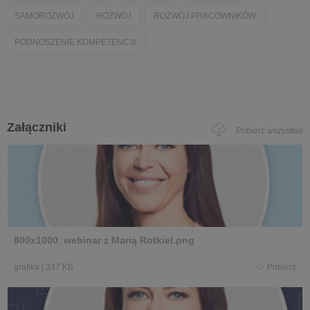
SAMOROZWÓJ
ROZWÓJ
ROZWÓJ PRACOWNIKÓW
PODNOSZENIE KOMPETENCJI
Załączniki
Pobierz wszystkie
800x1000_webinar z Marią Rotkiel.png
grafika
|
337 KB
Pobierz