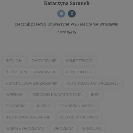
Katarzyna Saranek
rzecznik prasowy
Uniwersytet WSB Merito we Wrocławiu
602615415
INTUICJA
ZARZĄDZANIE
KOMPETENCJE
KOMPETENCJE POZNAWCZE
PSYCHOLOGIA
PSYCHOLOGIA ZARZĄDZANIA
PSYCHOLOGIA W SPRZEDAŻY
WEBINAR
RZECZNIK PRAW STUDENTA
INEZ
POMORSKA
JARZĄB
POMORSKA-JARZĄB
INEZ POMORSKA-JARZĄB
WSB WE WROCLAWIU
WSB WE WROCŁAWIU
WROCLAW
WROCŁAW