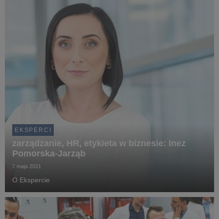
EKSPERCI
zarządzanie, HR, etykieta w biznesie: Inez
Pomorska-Jarząb
7 maja 2021
O Ekspercie