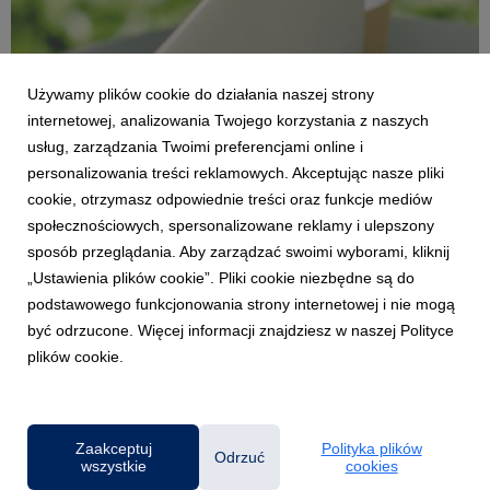
Używamy plików cookie do działania naszej strony
internetowej, analizowania Twojego korzystania z naszych
usług, zarządzania Twoimi preferencjami online i
personalizowania treści reklamowych. Akceptując nasze pliki
cookie, otrzymasz odpowiednie treści oraz funkcje mediów
WROCŁAW
społecznościowych, spersonalizowane reklamy i ulepszony
Kongres Firm Rodzinnych przeniesiony na
sposób przeglądania. Aby zarządzać swoimi wyborami, kliknij
wrzesień, a latem czeka nas seria webinarów
„Ustawienia plików cookie”. Pliki cookie niezbędne są do
26 maja 2021
podstawowego funkcjonowania strony internetowej i nie mogą
Jedno z największych w Polsce wydarzeń adresowanych do
być odrzucone. Więcej informacji znajdziesz w naszej Polityce
przedsiębiorców, wrocławski Kongres Firm Rodzinnych
plików cookie.
„Gotowi na jutro”, który miał się odbyć w czerwcu, został
przeniesiony na termin 2-3 września. W oczekiwaniu na
wydarzenie zaplanowano cykl bezpłatnych webinarów bi...
Zaakceptuj
Polityka plików
Odrzuć
wszystkie
cookies