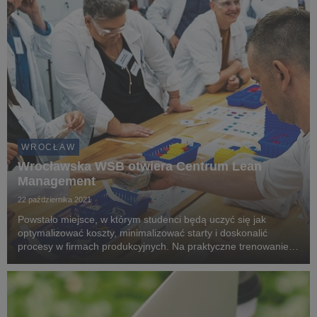
WROCŁAW
Wrocławska WSB otwiera Centrum Lean
Management
22 października 2021
Powstało miejsce, w którym studenci będą uczyć się jak
optymalizować koszty, minimalizować starty i doskonalić
procesy w firmach produkcyjnych. Na praktyczne trenowanie
metod Lean Management, Kaizen czy 5S pozwoli nowoczesne
Centrum Lean Management, którego otwarcie odbę...