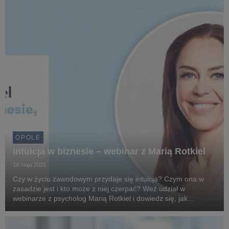
OPOLE
Intuicja w biznesie – webinar z Marią Rotkiel
19 maja 2021
Czy w życiu zawodowym przydaje się intuicja? Czym ona w
zasadzie jest i kto może z niej czerpać? Weź udział w
webinarze z psycholog Marią Rotkiel i dowiedz się, jak
korzystać z intuicji, która stanowi jedną z najważniejszych
kompetencji zawodowych XXI wieku. Na spotkanie...