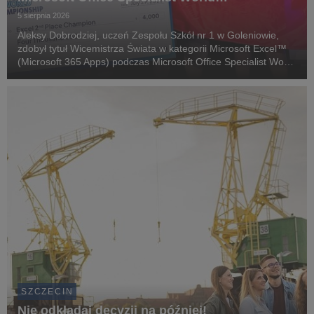
Championship 2026
5 sierpnia 2026
Aleksy Dobrodziej, uczeń Zespołu Szkół nr 1 w Goleniowie,
zdobył tytuł Wicemistrza Świata w kategorii Microsoft Excel™
(Microsoft 365 Apps) podczas Microsoft Office Specialist World
Championship 2026 w Anaheim (USA).
SZCZECIN
Nie odkładaj decyzji na później!