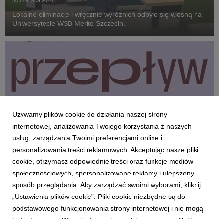
30 czerwca 2026
Lokalne eliminacje i wręcznie wyróżnień odbyło się wiosną na
Uniwersytecie WSB Merito Szczecin.
Używamy plików cookie do działania naszej strony
internetowej, analizowania Twojego korzystania z naszych
usług, zarządzania Twoimi preferencjami online i
personalizowania treści reklamowych. Akceptując nasze pliki
cookie, otrzymasz odpowiednie treści oraz funkcje mediów
społecznościowych, spersonalizowane reklamy i ulepszony
SZCZECIN
sposób przeglądania. Aby zarządzać swoimi wyborami, kliknij
Pierwszy w Szczecinie Festiwal Sztuki i Nauki
„Ustawienia plików cookie”. Pliki cookie niezbędne są do
podstawowego funkcjonowania strony internetowej i nie mogą
8 maja 2026