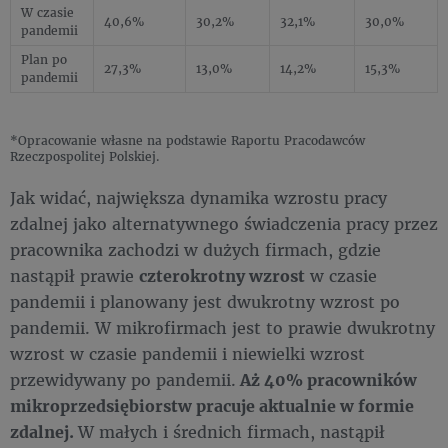
W czasie
40,6%
30,2%
32,1%
30,0%
pandemii
Plan po
27,3%
13,0%
14,2%
15,3%
pandemii
*Opracowanie własne na podstawie Raportu Pracodawców
Rzeczpospolitej Polskiej.
Jak widać, największa dynamika wzrostu pracy
zdalnej jako alternatywnego świadczenia pracy przez
pracownika zachodzi w dużych firmach, gdzie
nastąpił prawie
czterokrotny wzrost
w czasie
pandemii i planowany jest dwukrotny wzrost po
pandemii. W mikrofirmach jest to prawie dwukrotny
wzrost w czasie pandemii i niewielki wzrost
przewidywany po pandemii.
Aż 40% pracowników
mikroprzedsiębiorstw pracuje aktualnie w formie
zdalnej.
W małych i średnich firmach, nastąpił