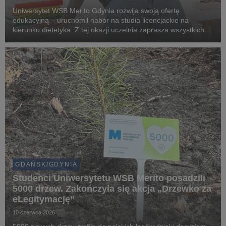
Uniwersytet WSB Merito Gdynia rozwija swoją ofertę
edukacyjną – uruchomił nabór na studia licencjackie na
kierunku dietetyka. Z tej okazji uczelnia zaprasza wszystkich
zainteresowanych zdrowym stylem życia, żywieniem oraz
karierą w branży dietetycznej na bezpłatny webina...
GDAŃSK/GDYNIA
Studenci Uniwersytetu WSB Merito posadzili
5000 drzew. Zakończyła się akcja „Drzewko za
eLegitymację”
10 czerwca 2026