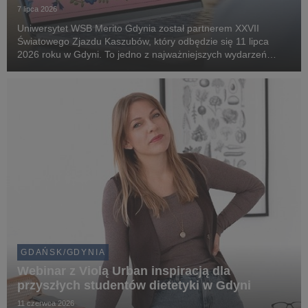
7 lipca 2026
Uniwersytet WSB Merito Gdynia został partnerem XXVII
Światowego Zjazdu Kaszubów, który odbędzie się 11 lipca
2026 roku w Gdyni. To jedno z najważniejszych wydarzeń
kulturalnych i społecznych na Pomorzu, gromadzące
mieszkańców regionu oraz gości z kraju i zagranicy wokół ...
GDAŃSK/GDYNIA
Webinar z Violą Urban inspiracją dla
przyszłych studentów dietetyki w Gdyni
11 czerwca 2026