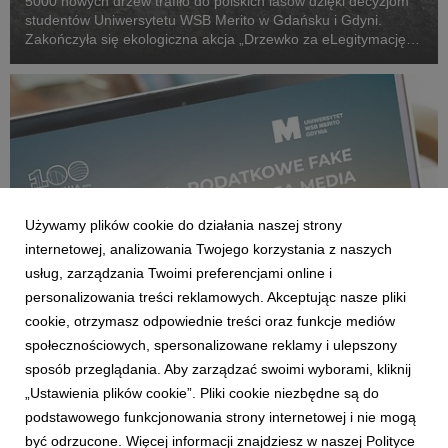
5000 nowych drzew trafiło do polskich lasów dzięki decyzjom
studentów Uniwersytetu WSB Merito w Gdańsku i Gdyni.
Zakończyła się ekologiczna akcja „Drzewko za eLegitymację”,
która połączyła cyfryzację życia akademickiego z realnym
wsparciem środowiska naturalnego.
Używamy plików cookie do działania naszej strony
internetowej, analizowania Twojego korzystania z naszych
usług, zarządzania Twoimi preferencjami online i
personalizowania treści reklamowych. Akceptując nasze pliki
cookie, otrzymasz odpowiednie treści oraz funkcje mediów
GDAŃSK/GDYNIA
społecznościowych, spersonalizowane reklamy i ulepszony
Uniwersytet WSB Merito Gdynia zaprasza na
sposób przeglądania. Aby zarządzać swoimi wyborami, kliknij
wykład o podatkowych fake newsach
„Ustawienia plików cookie”. Pliki cookie niezbędne są do
3 czerwca 2026
podstawowego funkcjonowania strony internetowej i nie mogą
Jak odróżnić rzetelną informację podatkową od internetowego
być odrzucone. Więcej informacji znajdziesz w naszej Polityce
mitu? Dlaczego media społecznościowe stały się przestrzenią,