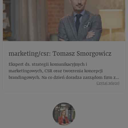
marketing/csr: Tomasz Smorgowicz
Ekspert ds. strategii komunikacyjnych i
marketingowych, CSR oraz tworzenia koncepcji
brandingowych. Na co dzień doradza zarządom firm z
Czytaj więcej
branży spożywczej, produkcyjnej, TSL, finansowej,
doradczej, FMCG oraz start-upom. Prywatnie tata Igi i
Karola, a także zapalony biega...