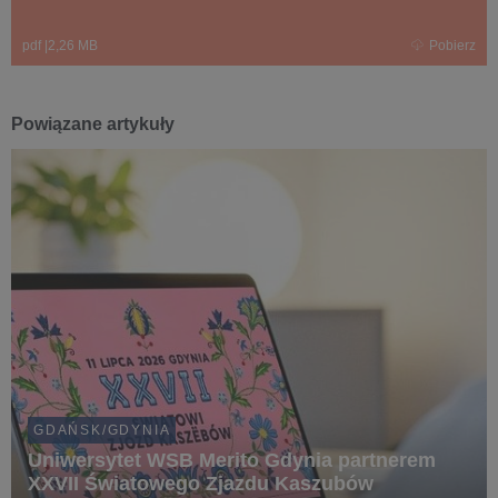
pdf
|
2,26 MB
Pobierz
Powiązane artykuły
GDAŃSK/GDYNIA
Uniwersytet WSB Merito Gdynia partnerem
XXVII Światowego Zjazdu Kaszubów