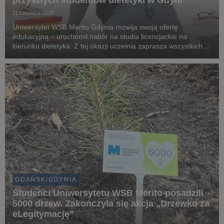
przyszłych studentów dietetyki w Gdyni
11 czerwca 2026
Uniwersytet WSB Merito Gdynia rozwija swoją ofertę
edukacyjną – uruchomił nabór na studia licencjackie na
kierunku dietetyka. Z tej okazji uczelnia zaprasza wszystkich
zainteresowanych zdrowym stylem życia, żywieniem oraz
karierą w branży dietetycznej na bezpłatny webina...
GDAŃSK/GDYNIA
Studenci Uniwersytetu WSB Merito posadzili
5000 drzew. Zakończyła się akcja „Drzewko za
eLegitymację”