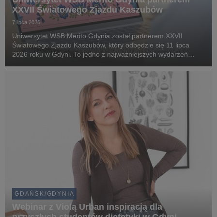
XXVII Światowego Zjazdu Kaszubów
7 lipca 2026
Uniwersytet WSB Merito Gdynia został partnerem XXVII
Światowego Zjazdu Kaszubów, który odbędzie się 11 lipca
2026 roku w Gdyni. To jedno z najważniejszych wydarzeń
kulturalnych i społecznych na Pomorzu, gromadzące
mieszkańców regionu oraz gości z kraju i zagranicy wokół ...
GDAŃSK/GDYNIA
Webinar z Violą Urban inspiracją dla