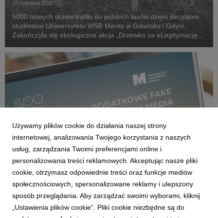
10 czerwca 2026
5000 nowych drzew trafiło do polskich lasów dzięki decyzjom
studentów Uniwersytetu WSB Merito w Gdańsku i Gdyni.
Zakończyła się ekologiczna akcja „Drzewko za eLegitymację”,
która połączyła cyfryzację życia akademickiego z realnym
wsparciem środowiska naturalnego.
Używamy plików cookie do działania naszej strony
internetowej, analizowania Twojego korzystania z naszych
usług, zarządzania Twoimi preferencjami online i
personalizowania treści reklamowych. Akceptując nasze pliki
cookie, otrzymasz odpowiednie treści oraz funkcje mediów
GDAŃSK/GDYNIA
społecznościowych, spersonalizowane reklamy i ulepszony
Uniwersytet WSB Merito Gdynia zaprasza na
sposób przeglądania. Aby zarządzać swoimi wyborami, kliknij
wykład o podatkowych fake newsach
„Ustawienia plików cookie”. Pliki cookie niezbędne są do
3 czerwca 2026