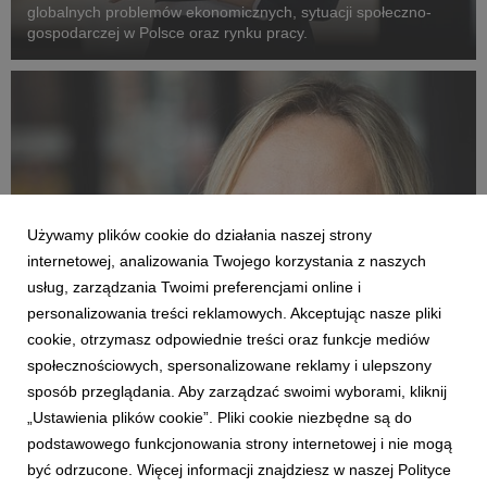
globalnych problemów ekonomicznych, sytuacji społeczno-
gospodarczej w Polsce oraz rynku pracy.
Używamy plików cookie do działania naszej strony
internetowej, analizowania Twojego korzystania z naszych
usług, zarządzania Twoimi preferencjami online i
personalizowania treści reklamowych. Akceptując nasze pliki
cookie, otrzymasz odpowiednie treści oraz funkcje mediów
społecznościowych, spersonalizowane reklamy i ulepszony
EKSPERCI
sposób przeglądania. Aby zarządzać swoimi wyborami, kliknij
Psychologia w biznesie: dr Oliwia Samelak
„Ustawienia plików cookie”. Pliki cookie niezbędne są do
podstawowego funkcjonowania strony internetowej i nie mogą
22 października 2024
być odrzucone. Więcej informacji znajdziesz w naszej Polityce
Ekspert z zakresu m.in. psychologii sensu w pracy i sensu w