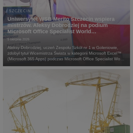
SZCZECIN
Uniwersytet WSB Merito Szczecin wspiera
mistrzów. Aleksy Dobrodziej na podium
Microsoft Office Specialist World
Championship 2026
5 sierpnia 2026
Aleksy Dobrodziej, uczeń Zespołu Szkół nr 1 w Goleniowie,
zdobył tytuł Wicemistrza Świata w kategorii Microsoft Excel™
(Microsoft 365 Apps) podczas Microsoft Office Specialist World
Championship 2026 w Anaheim (USA).