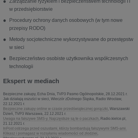
Zarządzanie ryzykiem i bezpieczeństwem technologii IT
w przedsiębiorstwie
Procedury ochrony danych osobowych (w tym nowe
przepisy RODO)
Metody socjotechniczne wykorzystywane do przestępstw
w sieci
Bezpieczeństwo osobiste użytkownika współczesnych
technologii
Ekspert w mediach
Bezpieczne zakupy, Echa Dnia, TVP3 Pasmo Ogólnopolskie, 28.12.2021 r.
Jak działają oszuści w sieci, Wieczór zDolnego Śląska, Radio Wrocław,
22.12.2021 r.
Bezpieczne zakupy online w czasie przedświątecznej gorączki
, Warszawski
Dzień, TVP3 Warszawa, 22.12.2021 r.
Uwaga na fałszywe SMS-y. Najczęstsze są te o paczkach
, Radio.kielce.pl,
21.12.2021 r.
InPost ostrzega przed oszustami, którzy bombardują fałszywymi SMS-ami.
Klikasz i pomagasz w rozsyłaniu wiadomości od złodziei
,