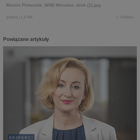
Marcin Pieleszek_WSB Wrocław_druk (1).jpg
grafika
|
1,4 MB
Pobierz
Powiązane artykuły
EKSPERCI