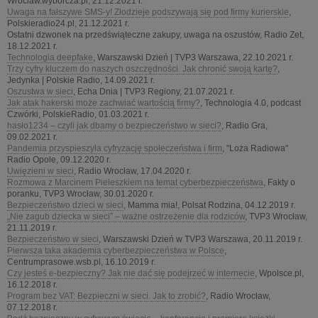
Wroclaw.wyborcza.pl, 21.12.2021 r.
Uwaga na fałszywe SMS-y! Złodzieje podszywają się pod firmy kurierskie
,
Polskieradio24.pl, 21.12.2021 r.
Ostatni dzwonek na przedświąteczne zakupy, uwaga na oszustów, Radio Zet,
18.12.2021 r.
Technologia deepfake
, Warszawski Dzień | TVP3 Warszawa, 22.10.2021 r.
Trzy cyfry kluczem do naszych oszczędności. Jak chronić swoją kartę?
,
Jedynka | Polskie Radio, 14.09.2021 r.
Oszustwa w sieci
, Echa Dnia | TVP3 Regiony, 21.07.2021 r.
Jak atak hakerski może zachwiać wartością firmy?
, Technologia 4.0, podcast
Czwórki, PolskieRadio, 01.03.2021 r.
hasło1234 – czyli jak dbamy o bezpieczeństwo w sieci?
, Radio Gra,
09.02.2021 r.
Pandemia przyspieszyła cyfryzację społeczeństwa i firm
, "Loża Radiowa"
Radio Opole, 09.12.2020 r.
Uwięzieni w sieci
, Radio Wrocław, 17.04.2020 r.
Rozmowa z Marcinem Pieleszkiem na temat cyberbezpieczeństwa
, Fakty o
poranku, TVP3 Wrocław, 30.01.2020 r.
Bezpieczeństwo dzieci w sieci
, Mamma mia!, Polsat Rodzina, 04.12.2019 r.
„Nie zagub dziecka w sieci” – ważne ostrzeżenie dla rodziców
, TVP3 Wrocław,
21.11.2019 r.
Bezpieczeństwo w sieci
, Warszawski Dzień w TVP3 Warszawa, 20.11.2019 r.
Pierwsza taka akademia cyberbezpieczeństwa w Polsce
,
Centrumprasowe.wsb.pl, 16.10.2019 r.
Czy jesteś e-bezpieczny? Jak nie dać się podejrzeć w internecie
, Wpolsce.pl,
16.12.2018 r.
Program bez VAT: Bezpieczni w sieci. Jak to zrobić?
, Radio Wrocław,
07.12.2018 r.