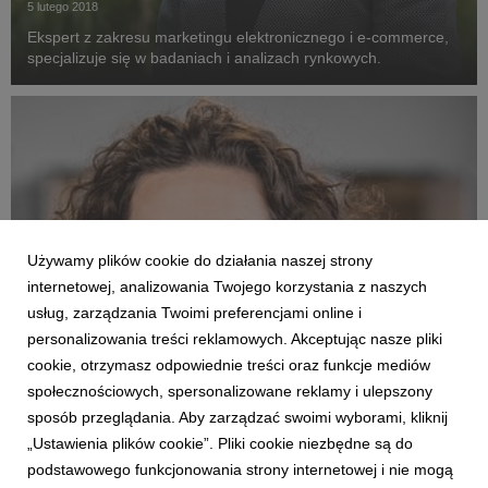
5 lutego 2018
Ekspert z zakresu marketingu elektronicznego i e-commerce,
specjalizuje się w badaniach i analizach rynkowych.
Używamy plików cookie do działania naszej strony
internetowej, analizowania Twojego korzystania z naszych
usług, zarządzania Twoimi preferencjami online i
personalizowania treści reklamowych. Akceptując nasze pliki
cookie, otrzymasz odpowiednie treści oraz funkcje mediów
społecznościowych, spersonalizowane reklamy i ulepszony
EKSPERCI
sposób przeglądania. Aby zarządzać swoimi wyborami, kliknij
HR, fair trade: dr Katarzyna Kulig-Moskwa
„Ustawienia plików cookie”. Pliki cookie niezbędne są do
podstawowego funkcjonowania strony internetowej i nie mogą
5 lutego 2018