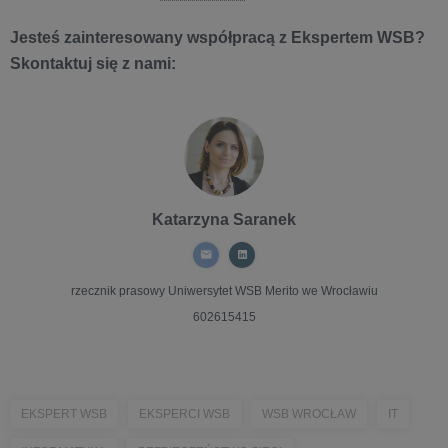
Jesteś zainteresowany współpracą z Ekspertem WSB?
Skontaktuj się z nami:
Katarzyna Saranek
rzecznik prasowy
Uniwersytet WSB Merito we Wrocławiu
602615415
EKSPERT WSB
EKSPERCI WSB
WSB WROCŁAW
IT