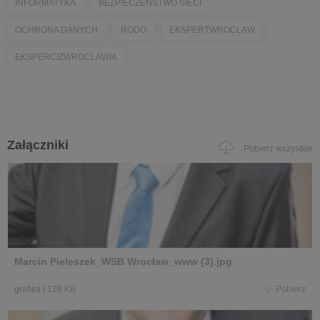
INFORMATYKA
BEZPIECZEŃSTWO SIECI
OCHRONA DANYCH
RODO
EKSPERTWROCLAW
EKSPERCIZWROCLAWIA
Załączniki
Pobierz wszystkie
Marcin Pieleszek_WSB Wrocław_www (3).jpg
grafika
|
128 KB
Pobierz