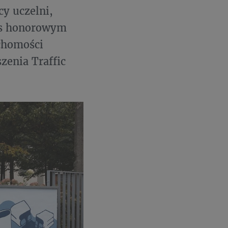
cy uczelni,
urs honorowym
uchomości
zenia Traffic