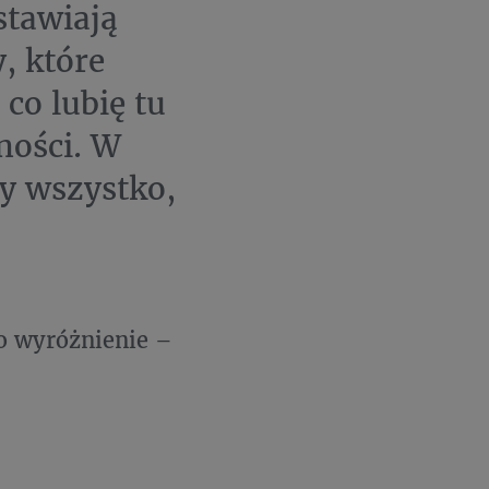
stawiają
y, które
co lubię tu
ności. W
zy wszystko,
o wyróżnienie –