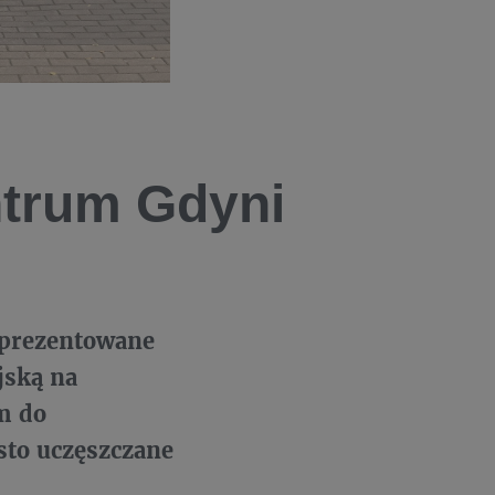
ntrum Gdyni
aprezentowane
jską na
em do
sto uczęszczane