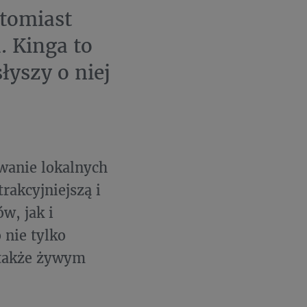
tomiast
. Kinga to
łyszy o niej
wanie lokalnych
rakcyjniejszą i
w, jak i
 nie tylko
 także żywym