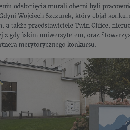
niu odsłonięcia murali obecni byli pracowni
Gdyni Wojciech Szczurek, który objął konk
, a także przedstawiciele Twin Office, nier
ej z gdyńskim uniwersytetem, oraz Stowarzys
rtnera merytorycznego konkursu.