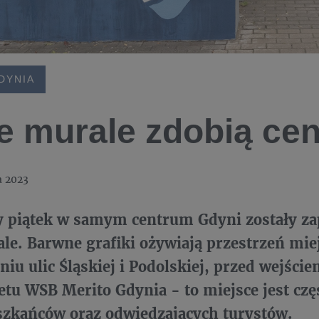
DYNIA
 murale zdobią ce
a 2023
 piątek w samym centrum Gdyni zostały z
e. Barwne grafiki ożywiają przestrzeń mie
iu ulic Śląskiej i Podolskiej, przed wejści
tu WSB Merito Gdynia - to miejsce jest czę
szkańców oraz odwiedzających turystów.