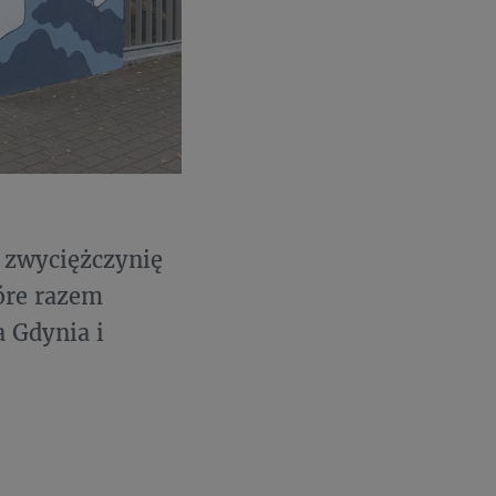
 zwyciężczynię
tóre razem
a Gdynia i