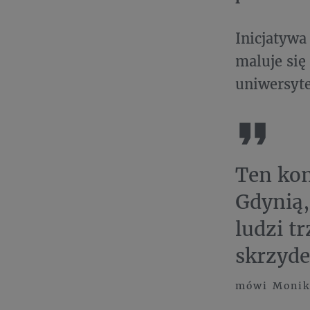
Inicjatywa
maluje się
uniwersyte
Ten kon
Gdynią
ludzi t
skrzyde
mówi Monika