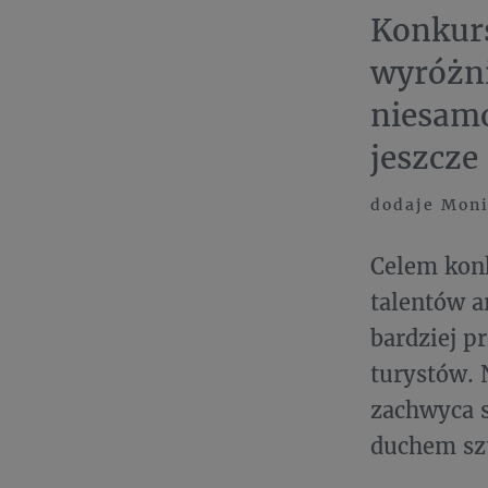
Konkurs
wyróżni
niesamo
jeszcze 
dodaje Moni
Celem konk
talentów a
bardziej p
turystów. 
zachwyca s
duchem sz