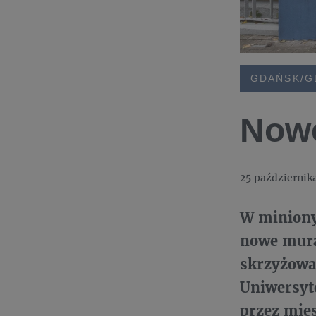
GDAŃSK/G
Nowe
25 październik
W miniony
nowe mural
skrzyżowan
Uniwersyte
przez mie