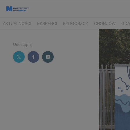
AKTUALNOŚCI
EKSPERCI
BYDGOSZCZ
CHORZÓW
GDA
TORUŃ/BYDGOSZCZ
Udostępnij