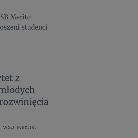
WSB Merito
roszeni studenci
tet z
 młodych
 rozwinięcia
u WSB Merito.