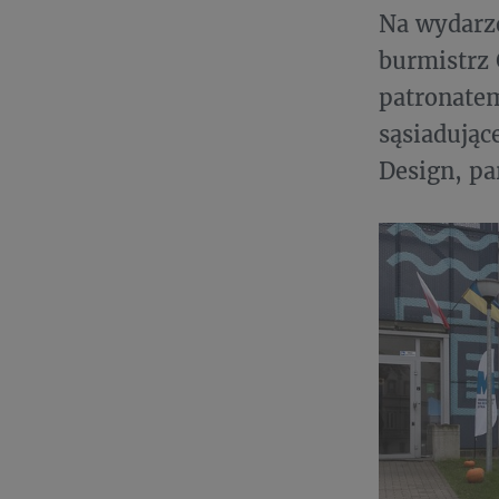
Na wydarze
burmistrz 
patronatem
sąsiadując
Design, pa