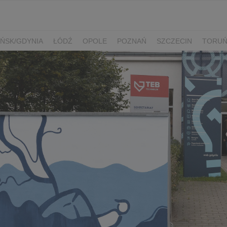
ŃSK/GDYNIA
ŁÓDŹ
OPOLE
POZNAŃ
SZCZECIN
TORU