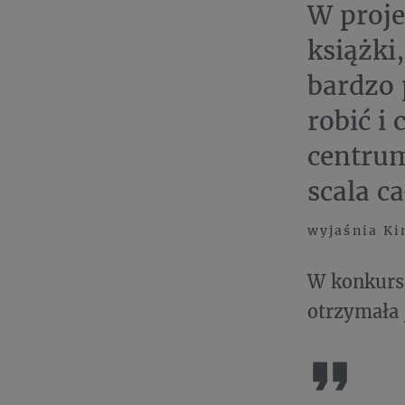
W proje
książki
bardzo 
robić i
centrum
scala ca
wyjaśnia Ki
W konkursi
otrzymała 