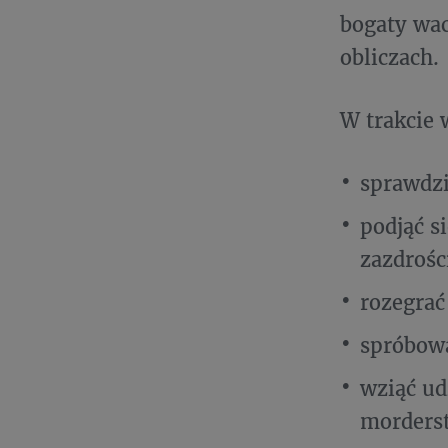
bogaty wac
obliczach.
W trakcie 
sprawdzi
podjąć s
zazdrośc
rozegrać
spróbow
wziąć ud
morderst