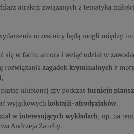
hlarz atrakcji związanych z tematyką miłośc
wydarzenia uczestnicy będą mogli między in
ć się w fachu amora i wziąć udział w zawodac
ię rozwiązania
zagadek kryminalnych
z moty
i,
 partię ulubionej gry podczas
turnieju plan
ać wyjątkowych
koktajli-afrodyzjaków
,
ział w
interesujących wykładach
, np. na tem
wa Andrzeja Zauchy.