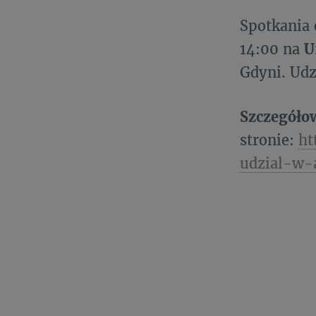
Spotkania 
14:00 na
U
Gdyni. Udz
Szczegół
stronie:
ht
udzial-w-a