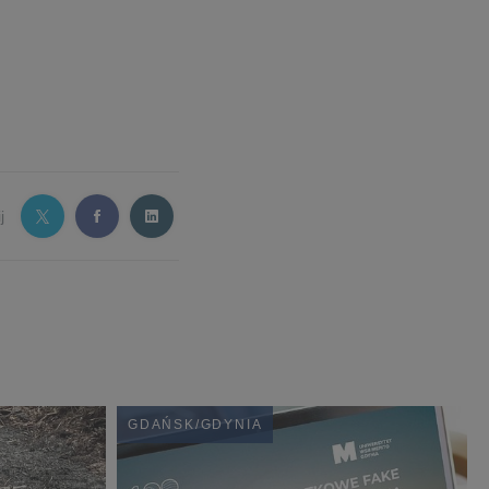
j
GDAŃSK/GDYNIA