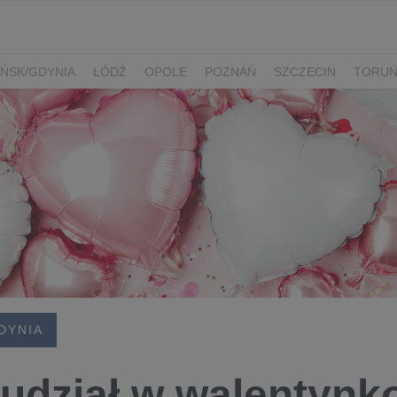
ŃSK/GDYNIA
ŁÓDŹ
OPOLE
POZNAŃ
SZCZECIN
TORU
DYNIA
udział w walentyn