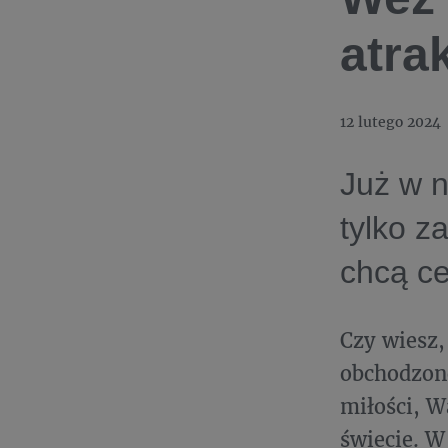
atra
12 lutego 2024
Już w n
tylko z
chcą ce
Czy wiesz,
obchodzono
miłości, W
świecie. W