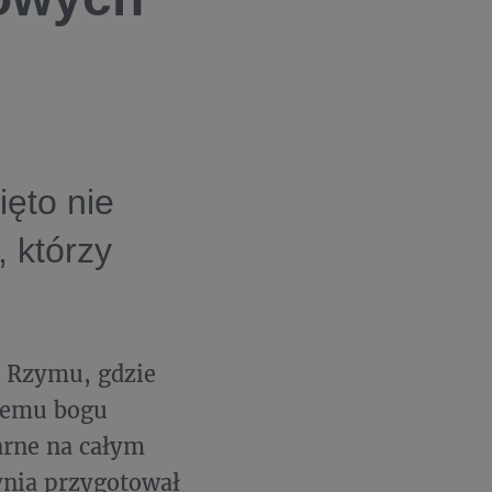
ięto nie
, którzy
o Rzymu, gdzie
kiemu bogu
arne na całym
ynia przygotował