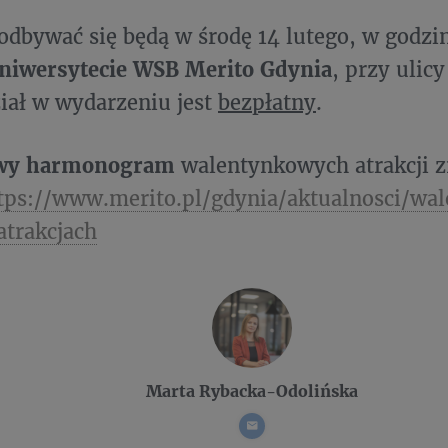
odbywać się będą w środę 14 lutego, w godzi
niwersytecie WSB Merito Gdynia
, przy ulicy
iał w wydarzeniu jest
bezpłatny
.
owy harmonogram
walentynkowych atrakcji zn
tps://www.merito.pl/gdynia/aktualnosci/wa
trakcjach
Marta Rybacka-Odolińska