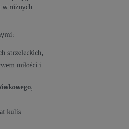
i w różnych
nymi:
h strzeleckich,
wem miłości i
szówkowego
,
at kulis