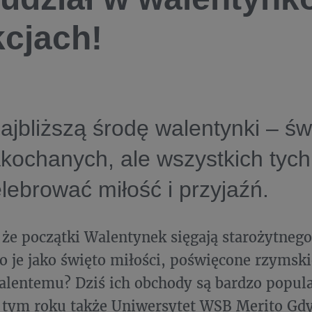
kcjach!
ajbliższą środę walentynki – św
akochanych, ale wszystkich tych
lebrować miłość i przyjaźń.
 że początki Walentynek sięgają starożytneg
 je jako święto miłości, poświęcone rzyms
alentemu? Dziś ich obchody są bardzo popul
 tym roku także Uniwersytet WSB Merito Gd