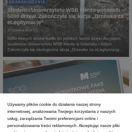
GDAŃSK/GDYNIA
Studenci Uniwersytetu WSB Merito posadzili
5000 drzew. Zakończyła się akcja „Drzewko za
eLegitymację”
10 czerwca 2026
5000 nowych drzew trafiło do polskich lasów dzięki decyzjom
studentów Uniwersytetu WSB Merito w Gdańsku i Gdyni.
Zakończyła się ekologiczna akcja „Drzewko za eLegitymację”,
która połączyła cyfryzację życia akademickiego z realnym
wsparciem środowiska naturalnego.
Używamy plików cookie do działania naszej strony
internetowej, analizowania Twojego korzystania z naszych
usług, zarządzania Twoimi preferencjami online i
personalizowania treści reklamowych. Akceptując nasze pliki