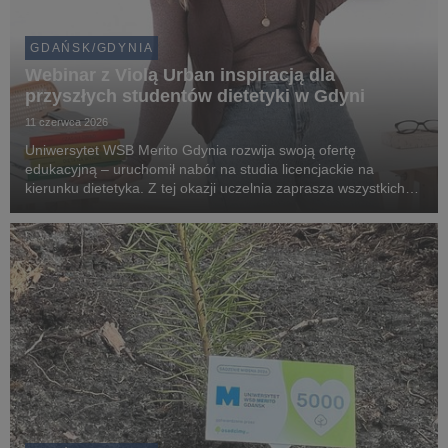
GDAŃSK/GDYNIA
Webinar z Violą Urban inspiracją dla
przyszłych studentów dietetyki w Gdyni
11 czerwca 2026
Uniwersytet WSB Merito Gdynia rozwija swoją ofertę
edukacyjną – uruchomił nabór na studia licencjackie na
kierunku dietetyka. Z tej okazji uczelnia zaprasza wszystkich
zainteresowanych zdrowym stylem życia, żywieniem oraz
karierą w branży dietetycznej na bezpłatny webina...