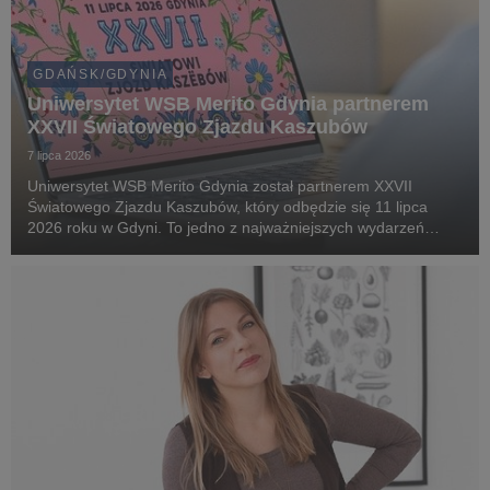
GDAŃSK/GDYNIA
Uniwersytet WSB Merito Gdynia partnerem
XXVII Światowego Zjazdu Kaszubów
7 lipca 2026
Uniwersytet WSB Merito Gdynia został partnerem XXVII
Światowego Zjazdu Kaszubów, który odbędzie się 11 lipca
2026 roku w Gdyni. To jedno z najważniejszych wydarzeń
kulturalnych i społecznych na Pomorzu, gromadzące
mieszkańców regionu oraz gości z kraju i zagranicy wokół ...