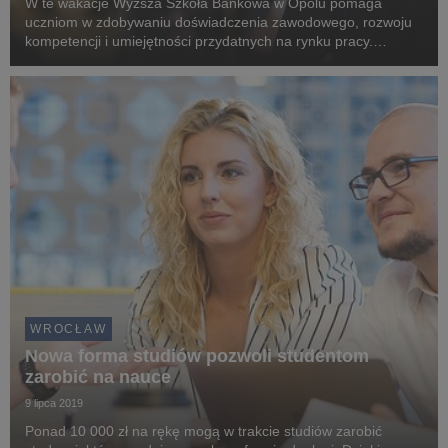
W te wakacje Wyższa Szkoła Bankowa w Opolu pomaga
uczniom w zdobywaniu doświadczenia zawodowego, rozwoju
kompetencji i umiejętności przydatnych na rynku pracy.
Wszystko w ramach udziału w miejskim projekcie pn.
„Licealista na rynku pracy – zdobywanie kwalifikacji i kompe...
WROCŁAW
Nowa forma studiów pozwoli studentom
zarobić na nauce
9 lipca 2019
Ponad 10 000 zł na rękę mogą w trakcie studiów zarobić