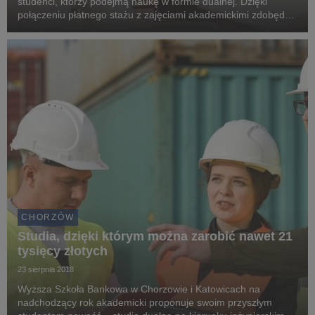
studenci, którzy podejmą naukę w formie dualnej. Dzięki
połączeniu płatnego stażu z zajęciami akademickimi zdobędą
wiedzę i cenne doświadczenie zawodowe. Studia dualne
zyskują coraz większą popularność, bo korzystają...
CHORZÓW
Studia, dzięki którym można zarobić nawet 21
tysięcy złotych
23 sierpnia 2018
Wyższa Szkoła Bankowa w Chorzowie i Katowicach na
nadchodzący rok akademicki proponuje swoim przyszłym