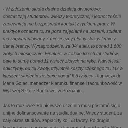
- W założeniu studia dualne działają dwutorowo:
dostarczają studentowi wiedzy teoretycznej i jednocześnie
zapewniają mu bezpośredni kontakt z rynkiem pracy. W
praktyce oznacza to, że poza zajęciami na uczelni, student
ma zagwarantowany 7-miesięczny płatny staż w firmie z
danej branży. Wynagrodzenie, za 3/4 etatu, to ponad 1.600
złotych miesięcznie. Finalnie, w trakcie trzech lat studiów,
daje to sumę ponad 11 tysięcy złotych na rękę. Nawet jeśli
odliczymy, od tej kwoty, trzyletnie koszty czesnego to i tak w
kieszeni studenta zostanie ponad 6,5 tysiąca
- tłumaczy dr
Maria Golec, menedżer kierunku finanse i rachunkowość w
Wyższej Szkole Bankowej w Poznaniu.
Jak to możliwe? Po pierwsze uczelnia musi postarać się o
unijne dofinansowanie na studia dualne. Wtedy student, za
cały okres studiów, zapłaci tylko 1/3 kwoty. Po drugie
konieczne są porozumienia z firmami z danej branży, które