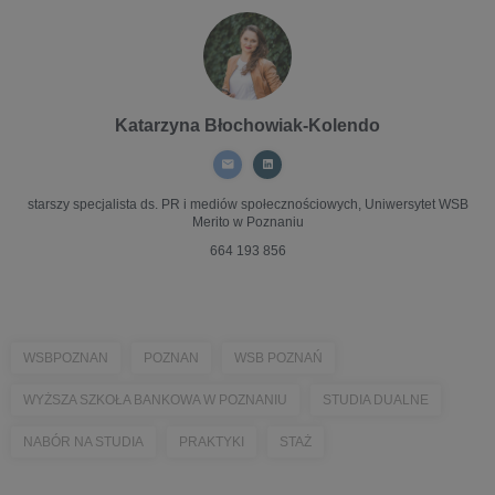
Katarzyna Błochowiak-Kolendo
starszy specjalista ds. PR i mediów społecznościowych,
Uniwersytet WSB
Merito w Poznaniu
664 193 856
WSBPOZNAN
POZNAN
WSB POZNAŃ
WYŻSZA SZKOŁA BANKOWA W POZNANIU
STUDIA DUALNE
NABÓR NA STUDIA
PRAKTYKI
STAŻ