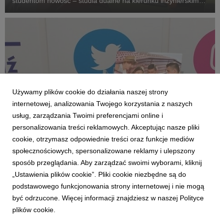
studentom nowość – studia dualne na kierunku inżynierskim
logistyka. Jest to innowacyjny model kształcenia. Student
jednocześnie uczy się, zdobywa doświadczenie zawodow...
Używamy plików cookie do działania naszej strony
internetowej, analizowania Twojego korzystania z naszych
usług, zarządzania Twoimi preferencjami online i
personalizowania treści reklamowych. Akceptując nasze pliki
cookie, otrzymasz odpowiednie treści oraz funkcje mediów
społecznościowych, spersonalizowane reklamy i ulepszony
POZNAŃ
sposób przeglądania. Aby zarządzać swoimi wyborami, kliknij
WSB na targach edukacyjnych w Poznaniu
„Ustawienia plików cookie”. Pliki cookie niezbędne są do
22 marca 2018
podstawowego funkcjonowania strony internetowej i nie mogą
Już w najbliższy weekend, w dniach 23-25 marca, w Poznaniu
być odrzucone. Więcej informacji znajdziesz w naszej Polityce
odbędą się targi edukacyjne Fun&Education. Jednym z
plików cookie.
wystawców będzie Wyższa Szkoła Bankowa, która dla