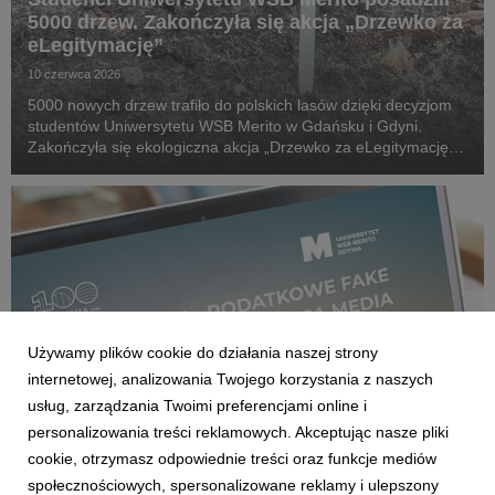
5000 drzew. Zakończyła się akcja „Drzewko za
eLegitymację”
10 czerwca 2026
5000 nowych drzew trafiło do polskich lasów dzięki decyzjom
studentów Uniwersytetu WSB Merito w Gdańsku i Gdyni.
Zakończyła się ekologiczna akcja „Drzewko za eLegitymację”,
która połączyła cyfryzację życia akademickiego z realnym
wsparciem środowiska naturalnego.
Używamy plików cookie do działania naszej strony
internetowej, analizowania Twojego korzystania z naszych
usług, zarządzania Twoimi preferencjami online i
personalizowania treści reklamowych. Akceptując nasze pliki
cookie, otrzymasz odpowiednie treści oraz funkcje mediów
GDAŃSK/GDYNIA
społecznościowych, spersonalizowane reklamy i ulepszony