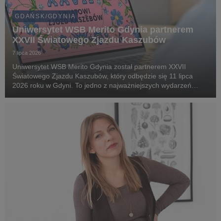
GDAŃSK/GDYNIA
Uniwersytet WSB Merito Gdynia partnerem
XXVII Światowego Zjazdu Kaszubów
7 lipca 2026
Uniwersytet WSB Merito Gdynia został partnerem XXVII
Światowego Zjazdu Kaszubów, który odbędzie się 11 lipca
2026 roku w Gdyni. To jedno z najważniejszych wydarzeń
kulturalnych i społecznych na Pomorzu, gromadzące
mieszkańców regionu oraz gości z kraju i zagranicy wokół ...