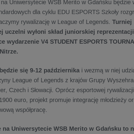
na Uniwersytecie WSB Merito w Gdańsku będzie 
andardowych dla cyklu EDU ESPORTS Szkoły rozg
baczymy rywalizację w League of Legends.
Turniej
ej uczelni wyłoni skład juniorskiej reprezentacj
ce wydarzenie V4 STUDENT ESPORTS TOURN
Nitrze.
będzie się 9-12 października
i wezmą w niej udzia
żyny League of Legends z krajów Grupy Wyszehrad
er, Czech i Słowacji. Oprócz esportowej rywalizacji
1900 euro, projekt promuje integrację młodzieży or
wową współpracę.
 na Uniwersytecie WSB Merito w Gdańsku to ni