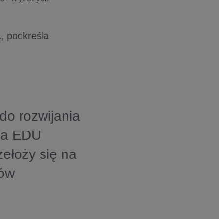
, podkreśla
do rozwijania
dla EDU
ełoży się na
ków