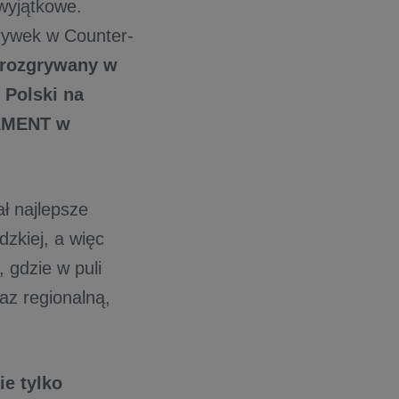
wyjątkowe.
rywek w Counter-
 rozgrywany w
i Polski na
AMENT w
ł najlepsze
zkiej, a więc
, gdzie w puli
az regionalną,
e tylko