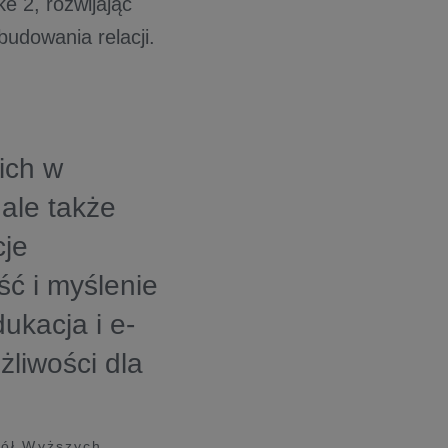
e 2, rozwijając
budowania relacji.
ich w
 ale także
cje
ść i myślenie
ukacja i e-
żliwości dla
kół Wyższych