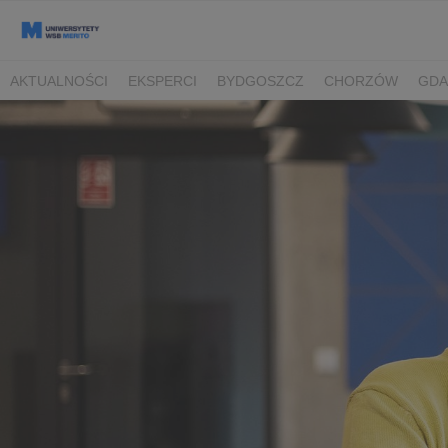
AKTUALNOŚCI
EKSPERCI
BYDGOSZCZ
CHORZÓW
GDA
TORUŃ/BYDGOSZCZ