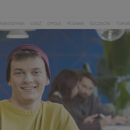
ŃSK/GDYNIA
ŁÓDŹ
OPOLE
POZNAŃ
SZCZECIN
TORU