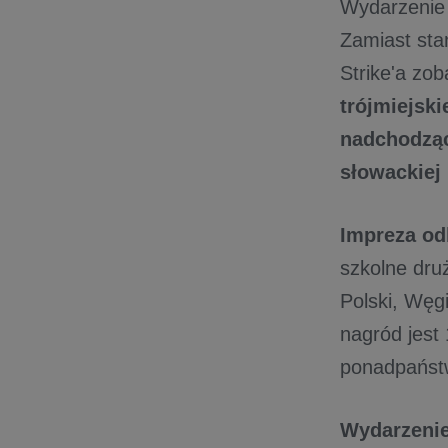
Wydarzenie 
Zamiast st
Strike'a zo
trójmiejski
nadchodzą
słowackiej 
Impreza od
szkolne dru
Polski, Węgi
nagród jest 
ponadpańst
Wydarzenie