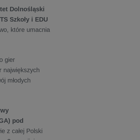
tet Dolnośląski
TS Szkoły i EDU
stwo, które umacnia
o gier
r największych
wój młodych
ywy
EGA) pod
ie z całej Polski