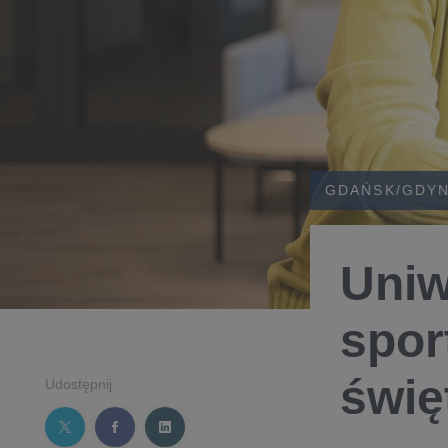
GDAŃSK/GDYN
Uniw
spor
świę
Udostępnij