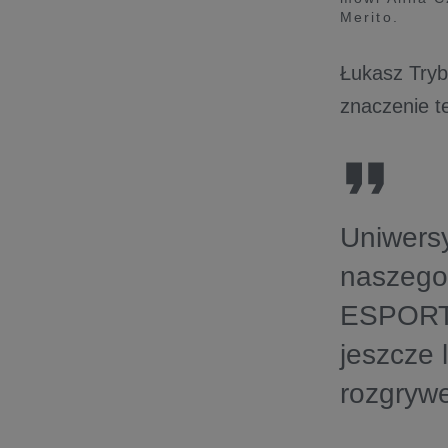
Merito.
Łukasz Tryb
znaczenie t
Uniwersy
naszego 
ESPORTS 
jeszcze 
rozgryw