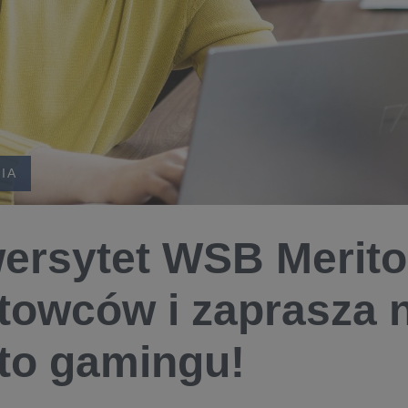
IA
ersytet WSB Merito
towców i zaprasza n
to gamingu!