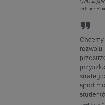
rywalizują w
jednocześnie
Chcemy b
rozwoju 
przestrz
przyszło
strategi
sport mo
studentó
mówi Anna C