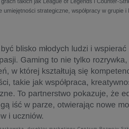
 grach takich jak League of Legends i Counter-Strik
 umiejętności strategiczne, współpracy w grupie i 
yć blisko młodych ludzi i wspierać 
pasji. Gaming to nie tylko rozrywka,
eń, w której kształtują się kompeten
ści, takie jak współpraca, kreatywno
czne. To partnerstwo pokazuje, że ed
gą iść w parze, otwierając nowe mo
w i uczniów.
zarkowska, dyrektor marketingu Centrum Rozwoju Sz