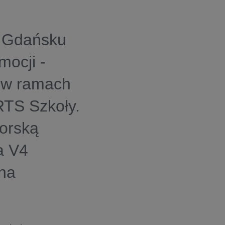
w Gdańsku
ocji -
j w ramach
TS Szkoły.
iorską
a V4
na