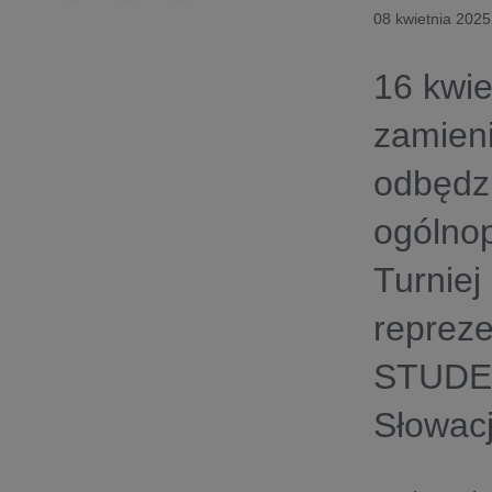
08 kwietnia 2025
16 kwi
zamieni
odbędzi
ogólno
Turniej
repreze
STUDE
Słowacj