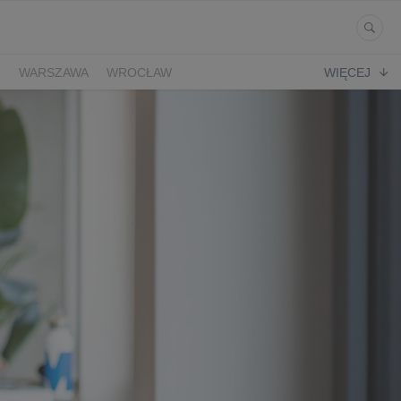
Ń
WARSZAWA
WROCŁAW
WIĘCEJ