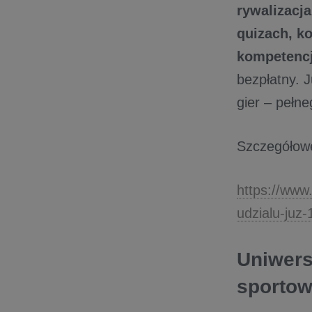
rywalizacj
quizach, ko
kompetencj
bezpłatny. J
gier – pełne
Szczegółowe
https://www
udzialu-juz-
Uniwers
sportow