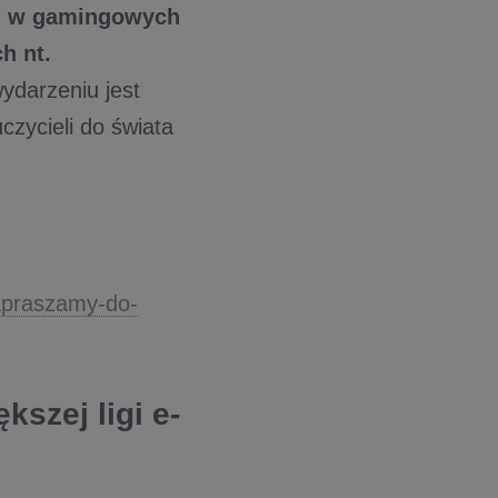
ału w gamingowych
h nt.
ydarzeniu jest
czycieli do świata
zapraszamy-do-
szej ligi e-