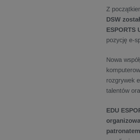
Z początki
DSW został
ESPORTS U
pozycję e-s
Nowa współpr
komputerowy
rozgrywek e
talentów ora
EDU ESPORT
organizowa
patronatem