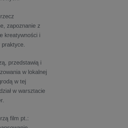
 rzecz
ie, zapoznanie z
 kreatywności i
w praktyce.
zą, przedstawią i
lizowania w lokalnej
grodą w tej
dział w warsztacie
r.
zą film pt.:
inansowanie