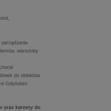
omii,
: zarządzanie
blemów, warsztaty
sztacie
iówek do obiektów
w w Gdyńskim
 oraz karnety do