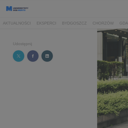
AKTUALNOŚCI
EKSPERCI
BYDGOSZCZ
CHORZÓW
GDA
TORUŃ/BYDGOSZCZ
Udostępnij