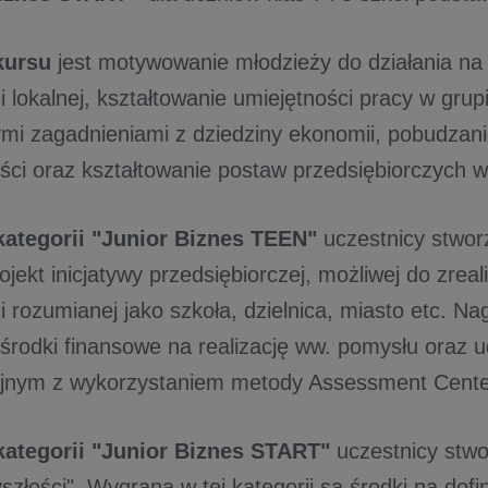
kursu
jest motywowanie młodzieży do działania na
 lokalnej, kształtowanie umiejętności pracy w grup
i zagadnieniami z dziedziny ekonomii, pobudzanie
ści oraz kształtowanie postaw przedsiębiorczych 
ategorii "Junior Biznes TEEN"
uczestnicy stwor
rojekt inicjatywy przedsiębiorczej, możliwej do zrea
 rozumianej jako szkoła, dzielnica, miasto etc. Na
 środki finansowe na realizację ww. pomysłu oraz u
jnym z wykorzystaniem metody Assessment Cente
ategorii "Junior Biznes START"
uczestnicy stwor
szłości". Wygraną w tej kategorii są środki na dof