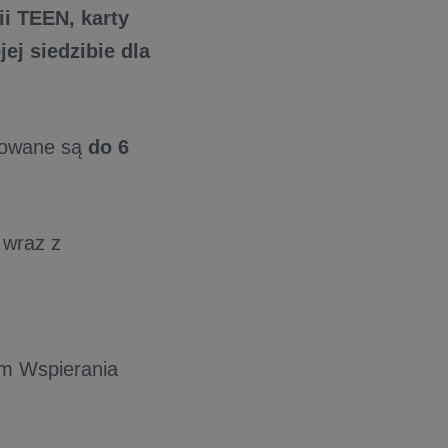
ii TEEN, karty
ej siedzibie dla
jmowane są
do 6
 wraz z
um Wspierania