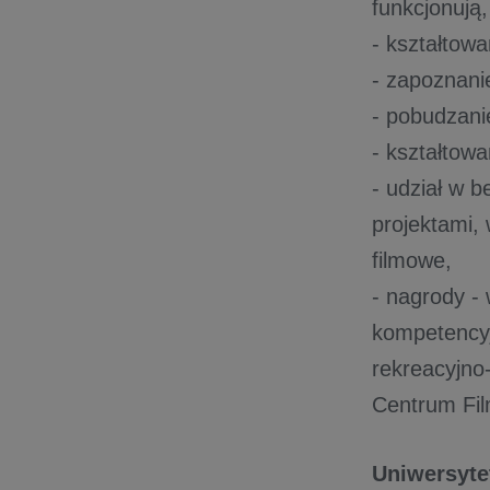
funkcjonują
- kształtowa
- zapoznani
- pobudzani
- kształtow
- udział w b
projektami,
filmowe,
- nagrody - 
kompetencyj
rekreacyjno
Centrum Fi
Uniwersyte