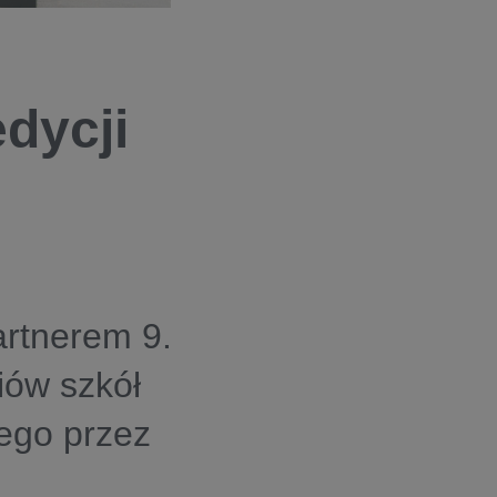
dycji
artnerem 9.
iów szkół
ego przez