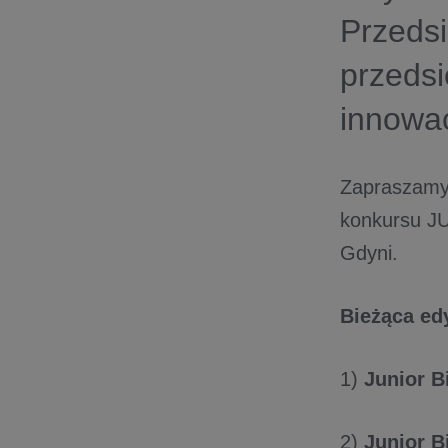
Przeds
przedsi
innowa
Zapraszamy u
konkursu JU
Gdyni.
Bieżąca ed
1)
Junior B
2)
Junior B