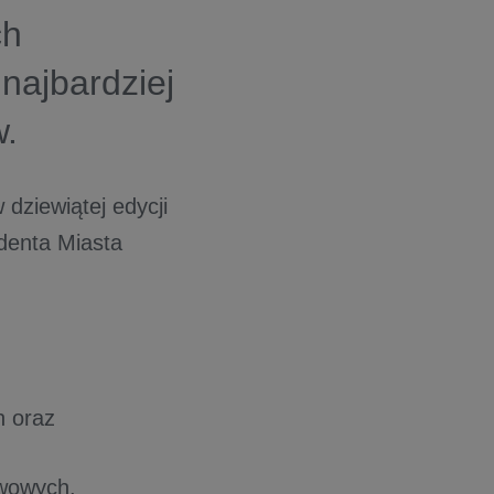
ch
najbardziej
w.
dziewiątej edycji
denta Miasta
ch oraz
awowych.