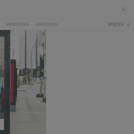
Ń
WARSZAWA
WROCŁAW
WIĘCEJ