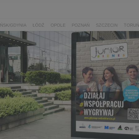
ŃSK/GDYNIA
ŁÓDŹ
OPOLE
POZNAŃ
SZCZECIN
TORU