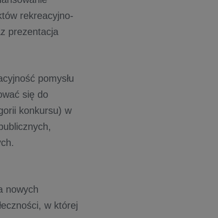
któw rekreacyjno-
z prezentacja
wacyjność pomysłu
ować się do
gorii konkursu) w
publicznych,
ych.
ia nowych
czności, w której