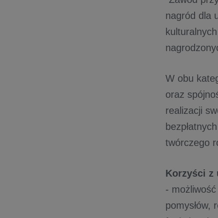
nagród dla 
kulturalnyc
nagrodzony
W obu kateg
oraz spójno
realizacji s
bezpłatnych
twórczego r
Korzyści z 
- możliwość
pomysłów, r