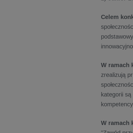
Celem kon
społeczności
podstawowym
innowacyjno
W ramach k
zrealizują p
społeczności
kategorii są
kompetency
W ramach k
"Zawód przy