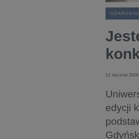
GDAŃSK/G
Jest
konk
12 stycznia 2026
Uniwers
edycji 
podsta
Gdyńsk