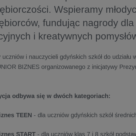
iębiorczości. Wspieramy młody
ębiorców, fundując nagrody dla 
cyjnych i kreatywnych pomysłó
czniów i nauczycieli gdyńskich szkół do udziału w 
NIOR BIZNES organizowanego z inicjatywy Prezy
ycja odbywa się w dwóch kategoriach:
iznes TEEN
- dla uczniów gdyńskich szkół średni
iznes START
- dla uczniów klas 7 i 8 szkół podst