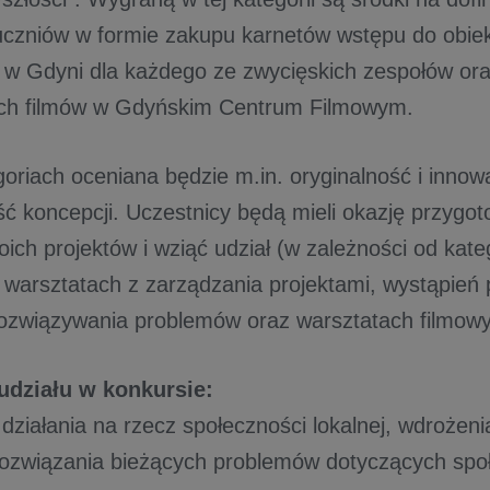
uczniów w formie zakupu karnetów wstępu do obie
h w Gdyni dla każdego ze zwycięskich zespołów ora
ch filmów w Gdyńskim Centrum Filmowym.
oriach oceniana będzie m.in. oryginalność i inno
ść koncepcji. Uczestnicy będą mieli okazję przygot
woich projektów i wziąć udział (w zależności od kate
 warsztatach z zarządzania projektami, wystąpień 
ozwiązywania problemów oraz warsztatach filmow
udziału w konkursie:
 działania na rzecz społeczności lokalnej, wdrożen
ozwiązania bieżących problemów dotyczących społe