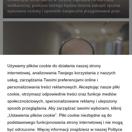
wielkanocny, podczas którego będzie można zakupić ręcznie
wykonane ozdoby i upominki świąteczne przygotowane przez
uczestników Warsztatów Terapii Zajęciowej z Włocławka,
Torunia, Kowalewa Pomorskiego i Sławkowa.
Używamy plików cookie do działania naszej strony
internetowej, analizowania Twojego korzystania z naszych
usług, zarządzania Twoimi preferencjami online i
personalizowania treści reklamowych. Akceptując nasze pliki
cookie, otrzymasz odpowiednie treści oraz funkcje mediów
TORUŃ
społecznościowych, spersonalizowane reklamy i ulepszony
Bezpieczeństwo narodowe: dr Łukasz
sposób przeglądania. Aby zarządzać swoimi wyborami, kliknij
Napiórkowski
„Ustawienia plików cookie”. Pliki cookie niezbędne są do
20 lutego 2026
podstawowego funkcjonowania strony internetowej i nie mogą
Dr Łukasz Napiórkowski – specjalista w zakresie
być odrzucone. Więcej informacji znajdziesz w naszej Polityce
bezpieczeństwa narodowego, zarządzania projektami oraz