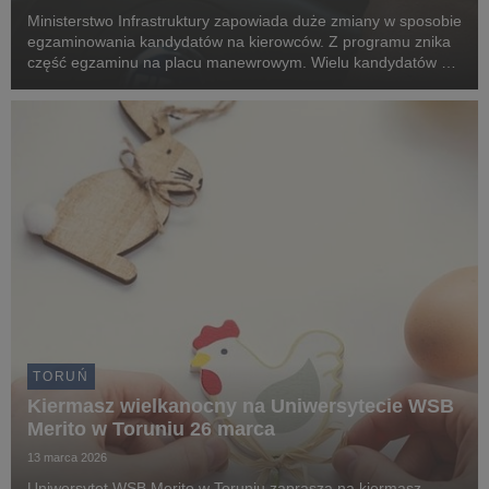
Ministerstwo Infrastruktury zapowiada duże zmiany w sposobie
egzaminowania kandydatów na kierowców. Z programu znika
część egzaminu na placu manewrowym. Wielu kandydatów nie
zaliczało tej próby. Modernizacja czeka także część
teoretyczną. Pytania mają dotyczyć faktycznyc...
TORUŃ
Kiermasz wielkanocny na Uniwersytecie WSB
Merito w Toruniu 26 marca
13 marca 2026
Uniwersytet WSB Merito w Toruniu zaprasza na kiermasz