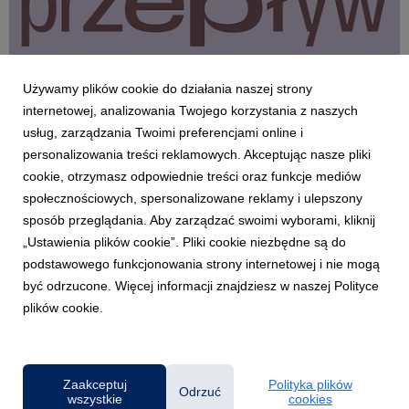
Używamy plików cookie do działania naszej strony
internetowej, analizowania Twojego korzystania z naszych
usług, zarządzania Twoimi preferencjami online i
personalizowania treści reklamowych. Akceptując nasze pliki
cookie, otrzymasz odpowiednie treści oraz funkcje mediów
społecznościowych, spersonalizowane reklamy i ulepszony
SZCZECIN
sposób przeglądania. Aby zarządzać swoimi wyborami, kliknij
Pierwszy w Szczecinie Festiwal Sztuki i Nauki
„Ustawienia plików cookie”. Pliki cookie niezbędne są do
podstawowego funkcjonowania strony internetowej i nie mogą
8 maja 2026
być odrzucone. Więcej informacji znajdziesz w naszej Polityce
W dniach 14-15 maja 2026 r. Uniwersytet WSB Merito
plików cookie.
Szczecin zaprasza na warsztaty w ramach "PRZEPŁYWU".
Zaakceptuj
Polityka plików
Odrzuć
wszystkie
cookies