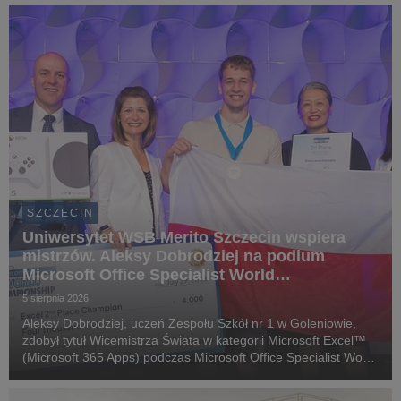
SZCZECIN
Uniwersytet WSB Merito Szczecin wspiera
mistrzów. Aleksy Dobrodziej na podium
Microsoft Office Specialist World
Championship 2026
5 sierpnia 2026
Aleksy Dobrodziej, uczeń Zespołu Szkół nr 1 w Goleniowie,
zdobył tytuł Wicemistrza Świata w kategorii Microsoft Excel™
(Microsoft 365 Apps) podczas Microsoft Office Specialist World
Championship 2026 w Anaheim (USA).