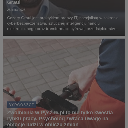
Graul
28 lipca 2026
Cezary Graul jest praktykiem branży IT, specjalistą w zakresie
cyberbezpieczeństwa, sztucznej inteligencji, handlu
elektronicznego oraz transformacji cyfrowej przedsiębiorstw.
Związany z Uniwersytetem WSB Merito Bydgoszcz, gdzie dzieli
się swoją wiedzą i doświadczeniem z...
BYDGOSZCZ
Zwolnienia w Pyszne.pl to nie tylko kwestia
rynku pracy. Psycholog zwraca uwagę na
emocje ludzi w obliczu zmian