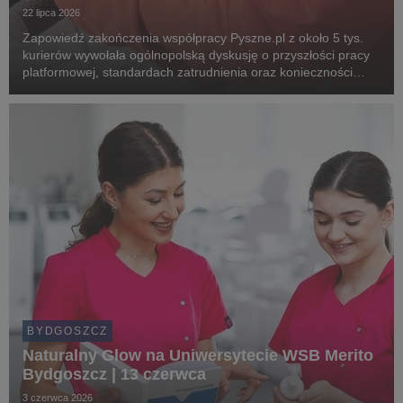
22 lipca 2026
Zapowiedź zakończenia współpracy Pyszne.pl z około 5 tys.
kurierów wywołała ogólnopolską dyskusję o przyszłości pracy
platformowej, standardach zatrudnienia oraz konieczności
wdrożenia unijnych regulacji chroniących pracowników.
Związkowcy alarmują, że planowane zmiany m...
BYDGOSZCZ
Naturalny Glow na Uniwersytecie WSB Merito
Bydgoszcz | 13 czerwca
3 czerwca 2026