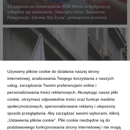
13 czerwca na Uniwersytecie WSB Merito w Bydgoszczy
odbędzie się wydarzenie „Naturalny Glow: Świadoma
Pielęgnacja i Zdrowy Styl Życia”, poświęcone promocji
zdrowia, świadomej pielęgnacji oraz nowoczesnych trendów w
branży beauty.
Używamy plików cookie do działania naszej strony
internetowej, analizowania Twojego korzystania z naszych
usług, zarządzania Twoimi preferencjami online i
personalizowania treści reklamowych. Akceptując nasze pliki
cookie, otrzymasz odpowiednie treści oraz funkcje mediów
BYDGOSZCZ
społecznościowych, spersonalizowane reklamy i ulepszony
dr hab. Robert Gawłowski, prof.UWSB: W
sposób przeglądania. Aby zarządzać swoimi wyborami, kliknij
rocznicę Dnia Samorządu Terytorialnego
„Ustawienia plików cookie”. Pliki cookie niezbędne są do
26 maja 2026
podstawowego funkcjonowania strony internetowej i nie mogą