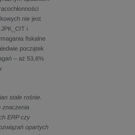
racochłonności
kowych nie jest
i JPK_CIT i
magania fiskalne
aledwie początek
magań – aż 53,6%
w
an stale rośnie.
 znaczenia
ach ERP czy
rozwiązań opartych