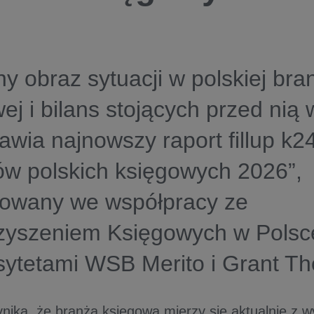
y obraz sytuacji w polskiej bra
ej i bilans stojących przed nią
awia najnowszy raport fillup k2
ów polskich księgowych 2026”
,
towany we współpracy ze
zyszeniem Księgowych w Polsc
sytetami WSB Merito
i Grant Th
ynika, że branża księgowa mierzy się aktualnie z