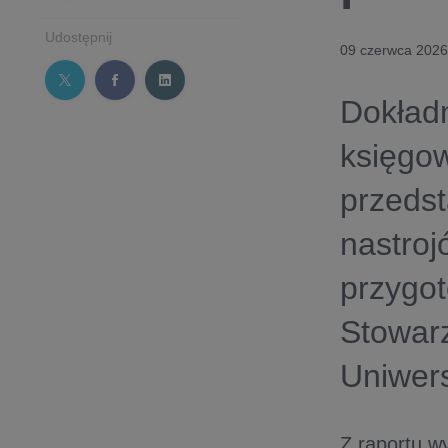
Udostępnij
09 czerwca 2026
Dokładn
księgow
przedst
nastroj
przygo
Stowar
Uniwer
Z raportu w