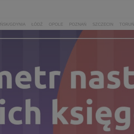
ŃSK/GDYNIA
ŁÓDŹ
OPOLE
POZNAŃ
SZCZECIN
TORU