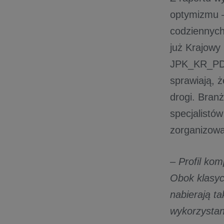
optymizmu –
codziennych
już Krajowy
JPK_KR_PD. 
sprawiają, 
drogi. Bran
specjalistów
zorganizowa
–
Profil ko
Obok klasyc
nabierają t
wykorzystan