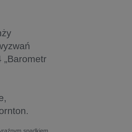
nży
 wyzwań
4
„Barometr
e,
ornton.
 wyraźnym spadkiem