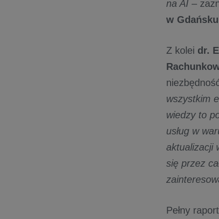
na AI
– zaz
w Gdańsku 
Z kolei
dr. 
Rachunkowo
niezbędność
wszystkim ek
wiedzy to p
usług w war
aktualizacj
się przez c
zainteresow
Pełny rapor