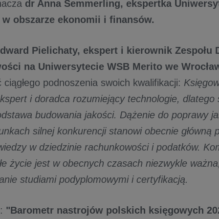
nacza
dr Anna Semmerling,
ekspertka Uniwersy
w obszarze ekonomii i finansów.
Edward Pielichaty,
ekspert i kierownik Zespołu
ści na Uniwersytecie WSB Merito we Wrocła
 ciągłego podnoszenia swoich kwalifikacji:
Księgow
spert i doradca rozumiejący technologie, dlatego s
odstawa budowania jakości. Dążenie do poprawy ja
unkach silnej konkurencji stanowi obecnie główną p
i wiedzy w dziedzinie rachunkowości i podatków. K
ałe życie jest w obecnych czasach niezwykle ważna
anie studiami podyplomowymi i certyfikacją.
t:
"Barometr nastrojów polskich księgowych 20