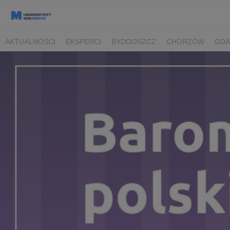
AKTUALNOŚCI
EKSPERCI
BYDGOSZCZ
CHORZÓW
GDA
TORUŃ/BYDGOSZCZ