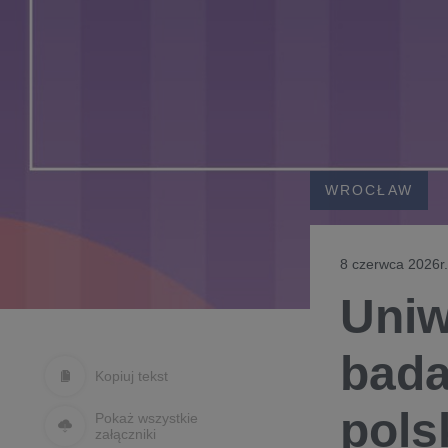
WROCŁAW
8 czerwca 2026r.
Uniw
bada
Kopiuj tekst
pols
Pokaż wszystkie
załączniki