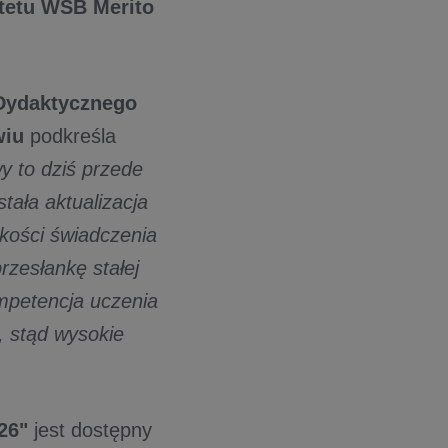
tetu WSB Merito
 Dydaktycznego
wiu
podkreśla
y to dziś przede
tała aktualizacja
kości świadczenia
rzesłankę stałej
ompetencja uczenia
, stąd wysokie
26"
jest dostępny