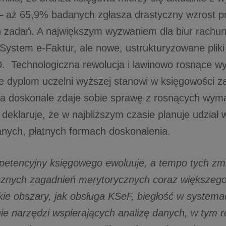
 aż 65,9% badanych zgłasza drastyczny wzrost p
 zadań. A największym wyzwaniem dla biur rachun
 System e-Faktur, ale nowe, ustrukturyzowane plik
Technologiczna rewolucja i lawinowo rosnące wy
że dyplom uczelni wyższej stanowi w księgowości z
ża doskonale zdaje sobie sprawę z rosnących wy
 deklaruje, że w najbliższym czasie planuje udział 
nych, płatnych formach doskonalenia.
mpetencyjny księgowego ewoluuje, a tempo tych zmi
znych zagadnień merytorycznych coraz większego
akie obszary, jak obsługa KSeF, biegłość w system
ie narzędzi wspierających analizę danych, w tym 