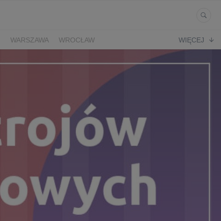
Ń
WARSZAWA
WROCŁAW
WIĘCEJ