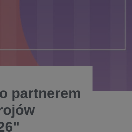
o partnerem
rojów
26"