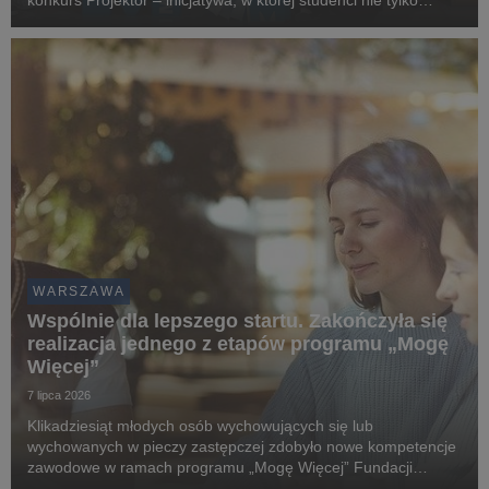
konkurs Projektor – inicjatywa, w której studenci nie tylko
rozwijają własne pomysły, ale również mierzą się z
rzeczywistymi wyzwaniami przygotowanymi przez partn...
WARSZAWA
Wspólnie dla lepszego startu. Zakończyła się
realizacja jednego z etapów programu „Mogę
Więcej”
7 lipca 2026
Klikadziesiąt młodych osób wychowujących się lub
wychowanych w pieczy zastępczej zdobyło nowe kompetencje
zawodowe w ramach programu „Mogę Więcej” Fundacji
ORLEN. Partnerem merytorycznym jednego z etapów