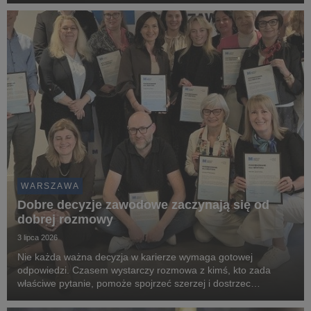
przedsięwzięcia był Uniwersytet WSB Merito Warszawa, który
odpowiad...
WARSZAWA
Dobre decyzje zawodowe zaczynają się od
dobrej rozmowy
3 lipca 2026
Nie każda ważna decyzja w karierze wymaga gotowej
odpowiedzi. Czasem wystarczy rozmowa z kimś, kto zada
właściwe pytanie, pomoże spojrzeć szerzej i dostrzec
możliwości, których wcześniej nie było widać. Właśnie na takiej
idei opiera się program mentoringowy „Liderzy dla ...