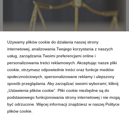
Używamy plików cookie do działania naszej strony
internetowej, analizowania Twojego korzystania z naszych
usług, zarządzania Twoimi preferencjami online i
personalizowania treści reklamowych. Akceptując nasze pliki
cookie, otrzymasz odpowiednie treści oraz funkcje mediów
WARSZAWA
społecznościowych, spersonalizowane reklamy i ulepszony
Ekspert: Fałszywe zeznania – czyli co grozi za
sposób przeglądania. Aby zarządzać swoimi wyborami, kliknij
kłamstwo w sądzie?
„Ustawienia plików cookie”. Pliki cookie niezbędne są do
15 czerwca 2026
podstawowego funkcjonowania strony internetowej i nie mogą
Jednym z fundamentów sprawiedliwości jest rzetelność
być odrzucone. Więcej informacji znajdziesz w naszej Polityce
materiału dowodowego, obejmującego m.in. zeznania
plików cookie.
świadków, opinie biegłych, ekspertyzy oraz tłumaczenia. Gdy
elementy te opierają się na nieprawdzie lub świadomym
wprowadzaniu w błąd, mogą prowadzić do wydania niesłus...