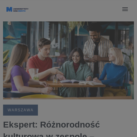
WARSZAWA
Ekspert: Różnorodność
kulturowa w zespole –