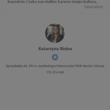
Kaszubów. Czeka nas wielkie, barwne święto kultury,
Czytaj więcej
tradycji i przede wszystkim wspólnoty. Sprawdźmy, co
się tego dnia będzie działo w naszym mieście.
Katarzyna Mejna
Specjalistka ds. PR i e-marketingu
Uniwersytet WSB Merito Gdynia
735 274 048