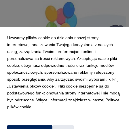
Używamy plików cookie do działania naszej strony
internetowej, analizowania Twojego korzystania z naszych
usług, zarządzania Twoimi preferencjami online i
personalizowania treści reklamowych. Akceptując nasze pliki
cookie, otrzymasz odpowiednie treści oraz funkcje mediów
GDAŃSK/GDYNIA
społecznościowych, spersonalizowane reklamy i ulepszony
Rodzinny Piknik Zdrowia i Uśmiechu na
sposób przeglądania. Aby zarządzać swoimi wyborami, kliknij
kampusie trójmiejskiego uniwersytetu
„Ustawienia plików cookie”. Pliki cookie niezbędne są do
8 maja 2026
podstawowego funkcjonowania strony internetowej i nie mogą
Bezpłatne badania, warsztaty, pokazy służb ratunkowych i
być odrzucone. Więcej informacji znajdziesz w naszej Polityce
koncert Paprosound - tak zapowiada się Rodzinny Piknik
plików cookie.
Zdrowia i Uśmiechu organizowany przez Uniwersytet WSB
Merito w Gdańsku. Wydarzenie odbędzie się 16 maja na
kampusie uczelni i jest otwarte dla wszystkich miesz...