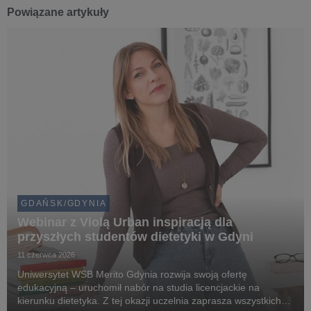
Powiązane artykuły
GDAŃSK/GDYNIA
Webinar z Violą Urban inspiracją dla
przyszłych studentów dietetyki w Gdyni
11 czerwca 2026
Uniwersytet WSB Merito Gdynia rozwija swoją ofertę
edukacyjną – uruchomił nabór na studia licencjackie na
kierunku dietetyka. Z tej okazji uczelnia zaprasza wszystkich