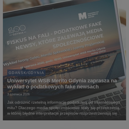
wsparciem środowiska naturalnego.
GDAŃSK/GDYNIA
Uniwersytet WSB Merito Gdynia zaprasza na
wykład o podatkowych fake newsach
3 czerwca 2026
Jak odróżnić rzetelną informację podatkową od internetowego
mitu? Dlaczego media społecznościowe stały się przestrzenią,
w której błędne interpretacje przepisów rozprzestrzeniają się
szybciej niż oficjalne komunikaty? Odpowiedzi na te pytania
będzie można poznać podczas ...