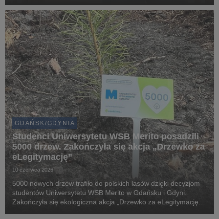
zainteresowanych zdrowym stylem życia, żywieniem oraz
karierą w branży dietetycznej na bezpłatny webina...
GDAŃSK/GDYNIA
Studenci Uniwersytetu WSB Merito posadzili
5000 drzew. Zakończyła się akcja „Drzewko za
eLegitymację”
10 czerwca 2026
5000 nowych drzew trafiło do polskich lasów dzięki decyzjom
studentów Uniwersytetu WSB Merito w Gdańsku i Gdyni.
Zakończyła się ekologiczna akcja „Drzewko za eLegitymację”,
która połączyła cyfryzację życia akademickiego z realnym