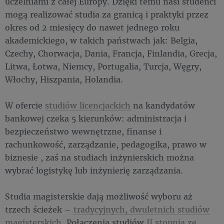
uczelniami z całej Europy. Dzięki temu nasi studenci
mogą realizować studia za granicą i praktyki przez
okres od 2 miesięcy do nawet jednego roku
akademickiego, w takich państwach jak: Belgia,
Czechy, Chorwacja, Dania, Francja, Finlandia, Grecja,
Litwa, Łotwa, Niemcy, Portugalia, Turcja, Węgry,
Włochy, Hiszpania, Holandia.
W ofercie
studiów licencjackich
na kandydatów
bankowej czeka 5 kierunków: administracja i
bezpieczeństwo wewnętrzne, finanse i
rachunkowość, zarządzanie, pedagogika, prawo w
biznesie , zaś na studiach inżynierskich można
wybrać logistykę lub inżynierię zarządzania.
Studia magisterskie dają możliwość wyboru aż
trzech ścieżek –
tradycyjnych, dwuletnich studiów
magisterskich
. Połączenia studiów
II stopnia ze