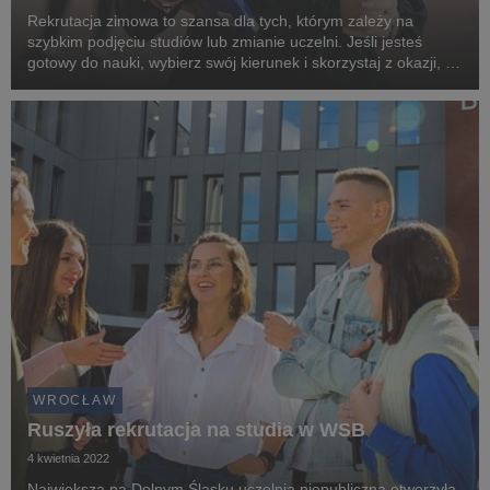
Rekrutacja zimowa to szansa dla tych, którym zależy na
szybkim podjęciu studiów lub zmianie uczelni. Jeśli jesteś
gotowy do nauki, wybierz swój kierunek i skorzystaj z okazji, by
zaoszczędzić czas.
WROCŁAW
Ruszyła rekrutacja na studia w WSB
4 kwietnia 2022
Największa na Dolnym Śląsku uczelnia niepubliczna otworzyła