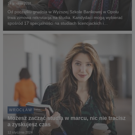
14 grudnia 2018
Od początku grudnia w Wyższej Szkole Bankowej w Opolu
trwa zimowa rekrutacja na studia. Kandydaci mogą wybierać
spośród 17 specjalności na studiach licencjackich i
inżynierskich, 4 specjalności na studiach magisterskich i 4
specjalności na studiach magisterskich z podypl...
WROCŁAW
Możesz zacząć studia w marcu, nic nie tracisz
a zyskujesz czas
12 stycznia 2024