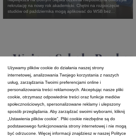
rekrutację na nowy rok akademicki. Chętni na rozpoczęcie
studiów od października mogą aplikować do WSB bez
wychodzenia z domu. Tegoroczna oferta jest rozbudowana o
studia online i hybrydowe.
Używamy plików cookie do działania naszej strony
internetowej, analizowania Twojego korzystania z naszych
usług, zarządzania Twoimi preferencjami online i
personalizowania treści reklamowych. Akceptując nasze pliki
cookie, otrzymasz odpowiednie treści oraz funkcje mediów
CHORZÓW
społecznościowych, spersonalizowane reklamy i ulepszony
Wyższa Szkoła Bankowa – najczęściej
sposób przeglądania. Aby zarządzać swoimi wyborami, kliknij
wybierana niepubliczna uczelnia w Polsce
„Ustawienia plików cookie”. Pliki cookie niezbędne są do
27 listopada 2018
podstawowego funkcjonowania strony internetowej i nie mogą
Ministerstwo Nauki i Szkolnictwa Wyższego opublikowało
być odrzucone. Więcej informacji znajdziesz w naszej Polityce
informację o wynikach rekrutacji na studia na rok akademicki