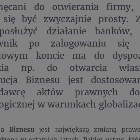
hęcani do otwierania firmy,
 się być zwyczajnie prosty. 
osłużyć działanie banków,
ownik po zalogowaniu się
etowym koncie ma do dyspoz
zia np. do otwarcia włas
tucja Biznesu jest dostosow
odawcę aktów prawnych do 
ogicznej w warunkach globalizac
ja Biznesu
jest największą zmianą prawa
zoną w ostatnich latach. Pakiet ustaw, któ