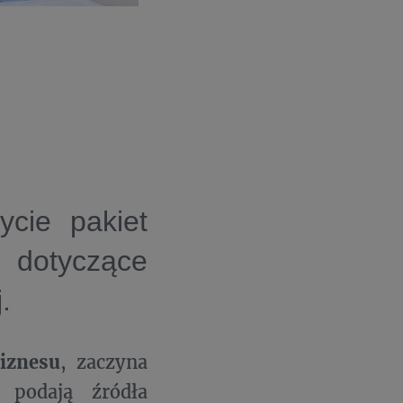
cie pakiet
y dotyczące
.
iznesu
, zaczyna
 podają źródła