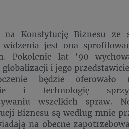
c na Konstytucję Biznesu ze 
 widzenia jest ona sprofilowa
h. Pokolenie lat ’90 wychow
 globalizacji i jego przedstawici
czenie będzie oferowało 
ście i technologię sprz
zywaniu wszelkich spraw. N
ucji Biznesu są według mnie pr
iadają na obecne zapotrzebowa