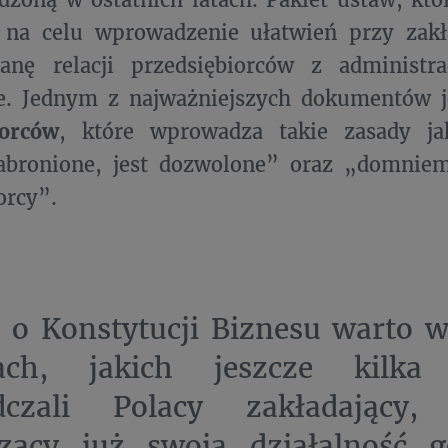
 na celu wprowadzenie ułatwień przy zakł
anę relacji przedsiębiorców z administra
ie. Jednym z najważniejszych dokumentów 
iorców
, które wprowadza takie zasady ja
bronione, jest dozwolone” oraz „domniem
orcy”.
 o Konstytucji Biznesu warto 
jach, jakich jeszcze kilk
dczali Polacy zakładający
zący już swoją działalność g