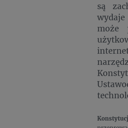
są zac
wydaje
może p
użytk
intern
narzęd
Konsty
Ustaw
technol
Konstytuc
przeprowad