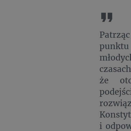
Patrzą
punktu
młodyc
czasach
że oto
podej
rozwią
Konstyt
i odpow