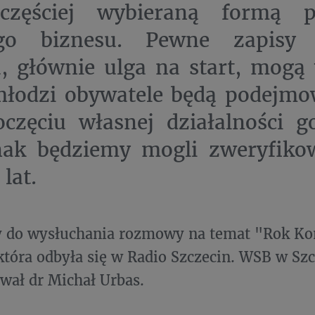
częściej wybieraną formą p
go biznesu. Pewne zapisy K
, głównie ulga na start, mogą
młodzi obywatele będą podejmow
częciu własnej działalności go
nak będziemy mogli zweryfiko
 lat.
 do wysłuchania rozmowy na temat "Rok Kon
która odbyła się w Radio Szczecin. WSB w Szc
wał dr Michał Urbas.