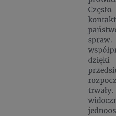
Częst
konta
państw
spraw.
współp
dzięki
przeds
rozpoc
trwały.
widocz
jednoos