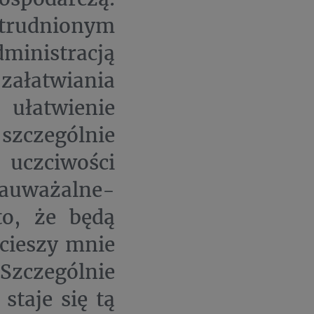
rudnionym
nistracją
ałatwiania
ułatwienie
szczególnie
uczciwości
auważalne-
to, że będą
cieszy mnie
zczególnie
staje się tą