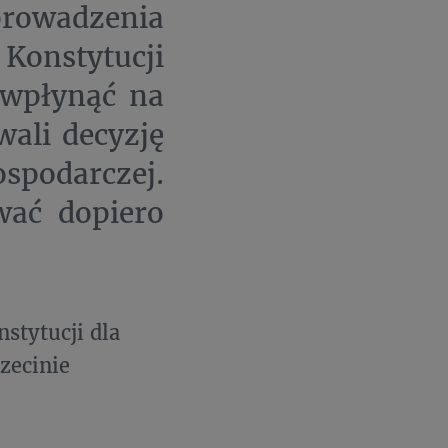
rowadzenia
onstytucji
 wpłynąć na
ali decyzję
spodarczej.
wać dopiero
stytucji dla
zecinie