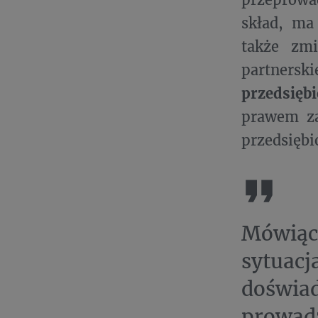
skład, ma
także zmi
partnersk
przedsięb
prawem za
przedsiębi
Mówiąc
sytuac
doświa
prowad