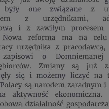
o były one związane z ut
ktem z urzędnikami, admi
ową i z zawiłym procesem z
 Nowa reforma ma na celu 
racy urzędnika z pracodawcą, 
 zapisowi o Domniemanej 
iębiorców. Zmiany są już z
zęły się i możemy liczyć na 
 Polacy są narodem zaradnym i 
na aktywność ekonomiczna. S
obowa działalność gospodarcza 