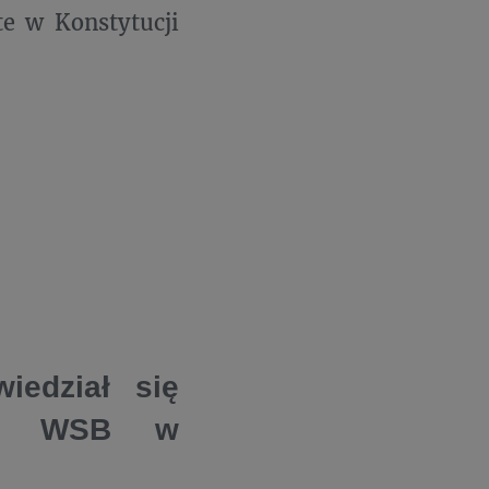
te w Konstytucji
iedział się
e w WSB w