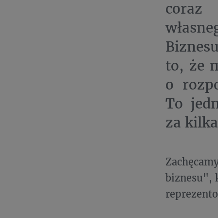
coraz 
własne
Biznesu
to, że 
o rozpo
To jed
za kilka
Zachęcamy
biznesu", 
reprezento