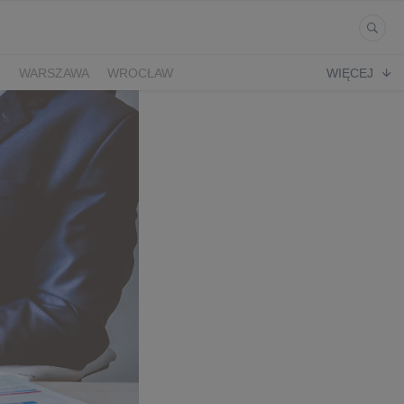
Ń
WARSZAWA
WROCŁAW
WIĘCEJ