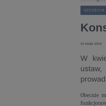
SZCZECIN
Kons
10 maja 2019
W kwie
ustaw,
prowadz
Obecnie 
funkcjon