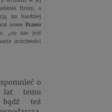
adaniu firmy, a
cją na bardziej
jest nowe
Prawo
k: „co nie jest
anie uczciwości
wspomnieć o
a lat temu
, bądź też
ospodarczą.