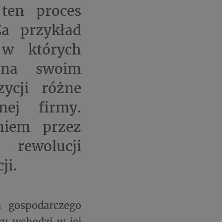
 ten proces
Za przykład
 w których
 na swoim
ycji różne
nej firmy.
aniem przez
rewolucji
ji.
 gospodarczego
ry wchodzi w jej