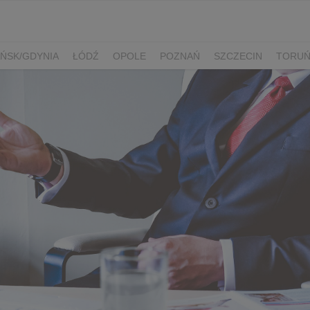
ŃSK/GDYNIA
ŁÓDŹ
OPOLE
POZNAŃ
SZCZECIN
TORU