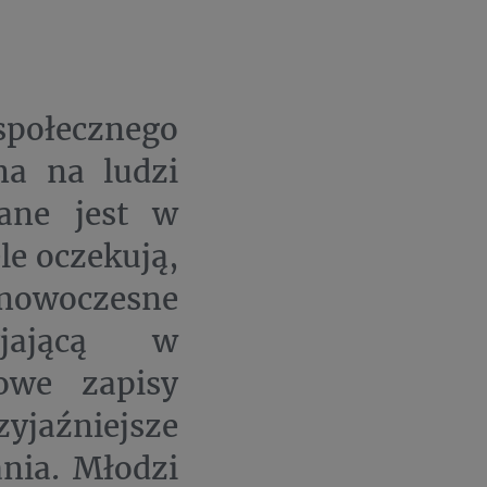
społecznego
na na ludzi
ane jest w
ele oczekują,
nowoczesne
yjającą w
owe zapisy
zyjaźniejsze
nia. Młodzi