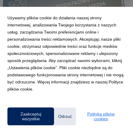
Używamy plików cookie do działania naszej strony
internetowej, analizowania Twojego korzystania z naszych
usług, zarządzania Twoimi preferencjami online i
personalizowania treści reklamowych. Akceptując nasze pliki
cookie, otrzymasz odpowiednie treści oraz funkcje mediów
GDAŃSK/GDYNIA
społecznościowych, spersonalizowane reklamy i ulepszony
Uniwersytet WSB Merito Gdynia zaprasza na
sposób przeglądania. Aby zarządzać swoimi wyborami, kliknij
wykład o podatkowych fake newsach
„Ustawienia plików cookie”. Pliki cookie niezbędne są do
3 czerwca 2026
podstawowego funkcjonowania strony internetowej i nie mogą
Jak odróżnić rzetelną informację podatkową od internetowego
być odrzucone. Więcej informacji znajdziesz w naszej Polityce
mitu? Dlaczego media społecznościowe stały się przestrzenią,
plików cookie.
w której błędne interpretacje przepisów rozprzestrzeniają się
szybciej niż oficjalne komunikaty? Odpowiedzi na te pytania
będzie można poznać podczas ...
Zaakceptuj
Polityka plików
Odrzuć
wszystkie
cookies
Powered by