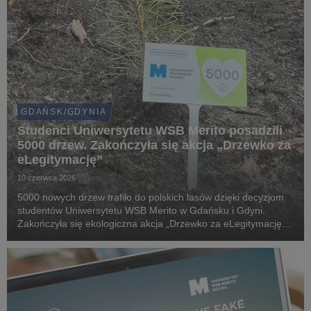
GDAŃSK/GDYNIA
Studenci Uniwersytetu WSB Merito posadzili
5000 drzew. Zakończyła się akcja „Drzewko za
eLegitymację”
10 czerwca 2026
5000 nowych drzew trafiło do polskich lasów dzięki decyzjom
studentów Uniwersytetu WSB Merito w Gdańsku i Gdyni.
Zakończyła się ekologiczna akcja „Drzewko za eLegitymację”,
która połączyła cyfryzację życia akademickiego z realnym
wsparciem środowiska naturalnego.