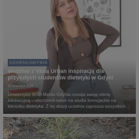
GDAŃSK/GDYNIA
Webinar z Violą Urban inspiracją dla
przyszłych studentów dietetyki w Gdyni
11 czerwca 2026
Uniwersytet WSB Merito Gdynia rozwija swoją ofertę
edukacyjną – uruchomił nabór na studia licencjackie na
kierunku dietetyka. Z tej okazji uczelnia zaprasza wszystkich
zainteresowanych zdrowym stylem życia, żywieniem oraz
karierą w branży dietetycznej na bezpłatny webina...