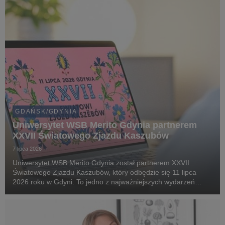
GDAŃSK/GDYNIA
Uniwersytet WSB Merito Gdynia partnerem
XXVII Światowego Zjazdu Kaszubów
7 lipca 2026
Uniwersytet WSB Merito Gdynia został partnerem XXVII
Światowego Zjazdu Kaszubów, który odbędzie się 11 lipca
2026 roku w Gdyni. To jedno z najważniejszych wydarzeń
kulturalnych i społecznych na Pomorzu, gromadzące
mieszkańców regionu oraz gości z kraju i zagranicy wokół ...