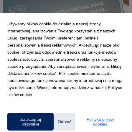
Używamy plików cookie do działania naszej strony
internetowej, analizowania Twojego korzystania z naszych
usług, zarządzania Twoimi preferencjami online i
personalizowania treści reklamowych. Akceptując nasze pliki
cookie, otrzymasz odpowiednie treści oraz funkcje mediów
GDAŃSK/GDYNIA
społecznościowych, spersonalizowane reklamy i ulepszony
Uniwersytet WSB Merito Gdynia zaprasza na
sposób przeglądania. Aby zarządzać swoimi wyborami, kliknij
wykład o podatkowych fake newsach
„Ustawienia plików cookie”. Pliki cookie niezbędne są do
3 czerwca 2026
podstawowego funkcjonowania strony internetowej i nie mogą
Jak odróżnić rzetelną informację podatkową od internetowego
być odrzucone. Więcej informacji znajdziesz w naszej Polityce
mitu? Dlaczego media społecznościowe stały się przestrzenią,
plików cookie.
w której błędne interpretacje przepisów rozprzestrzeniają się
szybciej niż oficjalne komunikaty? Odpowiedzi na te pytania
będzie można poznać podczas ...
Zaakceptuj
Polityka plików
Odrzuć
wszystkie
cookies