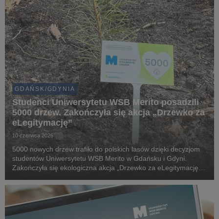
GDAŃSK/GDYNIA
Studenci Uniwersytetu WSB Merito posadzili
5000 drzew. Zakończyła się akcja „Drzewko za
eLegitymację”
10 czerwca 2026
5000 nowych drzew trafiło do polskich lasów dzięki decyzjom
studentów Uniwersytetu WSB Merito w Gdańsku i Gdyni.
Zakończyła się ekologiczna akcja „Drzewko za eLegitymację”,
która połączyła cyfryzację życia akademickiego z realnym
wsparciem środowiska naturalnego.