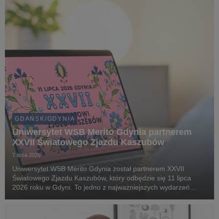
GDAŃSK/GDYNIA
Uniwersytet WSB Merito Gdynia partnerem
XXVII Światowego Zjazdu Kaszubów
7 lipca 2026
Uniwersytet WSB Merito Gdynia został partnerem XXVII
Światowego Zjazdu Kaszubów, który odbędzie się 11 lipca
2026 roku w Gdyni. To jedno z najważniejszych wydarzeń
kulturalnych i społecznych na Pomorzu, gromadzące
mieszkańców regionu oraz gości z kraju i zagranicy wokół ...