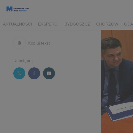
AKTUALNOŚCI
EKSPERCI
BYDGOSZCZ
CHORZÓW
GDA
TORUŃ/BYDGOSZCZ
Kopiuj tekst
Udostępnij