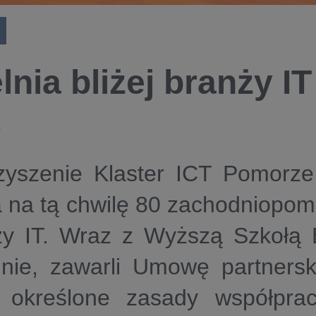
lnia bliżej branży IT
9
zyszenie Klaster ICT Pomorz
 na tą chwilę 80 zachodniopomo
ży IT. Wraz z Wyższą Szkołą
inie, zawarli Umowę partnersk
y określone zasady współpra