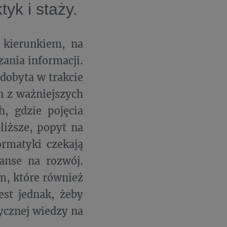
yk i staży.
t kierunkiem, na
ania informacji.
dobyta w trakcie
n z ważniejszych
, gdzie pojęcia
bliższe, popyt na
ormatyki czekają
zanse na rozwój.
m, które również
est jednak, żeby
ycznej wiedzy na