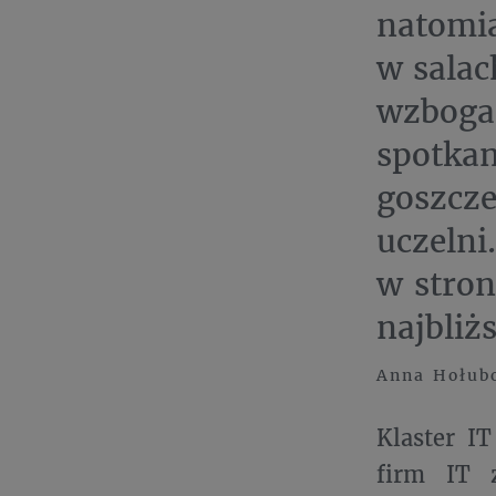
natomia
w salac
wzboga
spotka
goszcz
uczelni
w stron
najbliżs
Anna Hołub
Klaster I
firm IT z