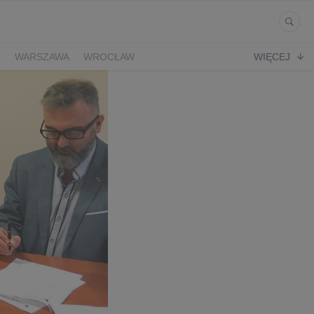
Ń
WARSZAWA
WROCŁAW
WIĘCEJ