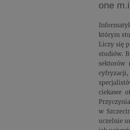
one m.i
Informatyk
którym stu
Liczy się 
studiów. B
sektorów 
cyfryzacji,
specjalist
ciekawe of
Przyczynia
w Szczecin
uczelnie u