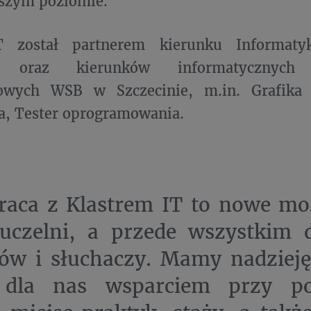
ższym poziomie.
T został partnerem kierunku Informaty
h oraz kierunków informatycznych
owych WSB w Szczecinie, m.in. Grafika
a, Tester oprogramowania.
aca z Klastrem IT to nowe moż
 uczelni, a przede wszystkim 
ów i słuchaczy. Mamy nadzieję,
 dla nas wsparciem przy po