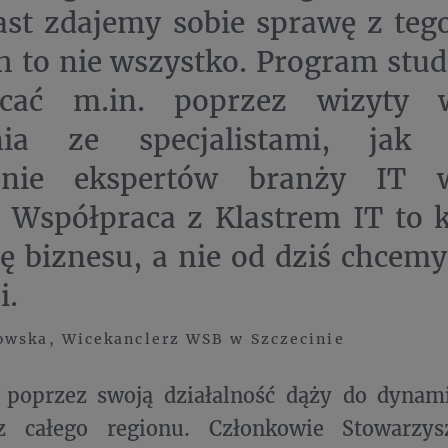
st zdajemy sobie sprawę z tego
h to nie wszystko. Program stu
cać m.in. poprzez wizyty 
nia ze specjalistami, jak
enie ekspertów branży IT w
. Współpraca z Klastrem IT to 
ę biznesu, a nie od dziś chcem
i.
owska, Wicekanclerz WSB w Szczecinie
T poprzez swoją działalność dąży do dynam
 całego regionu. Członkowie Stowarzys