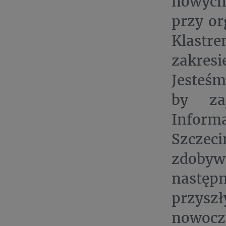
nowych 
przy or
Klast
zakres
Jesteśm
by zaj
Inform
Szczeci
zdobyw
następ
przys
nowocze