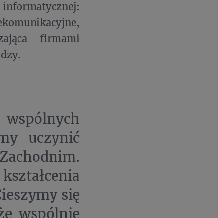
formatycznej:
komunikacyjne,
zająca firmami
edzy.
e wspólnych
emy uczynić
Zachodnim.
kształcenia
ieszymy się
że wspólnie