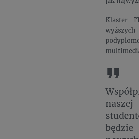
jak najwy
Klaster I
wyższyc
podyplom
multimedi
Współpr
naszej
student
będzie