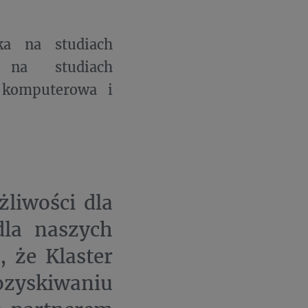
ka na studiach
 na studiach
 komputerowa i
liwości dla
dla naszych
 że Klaster
zyskiwaniu