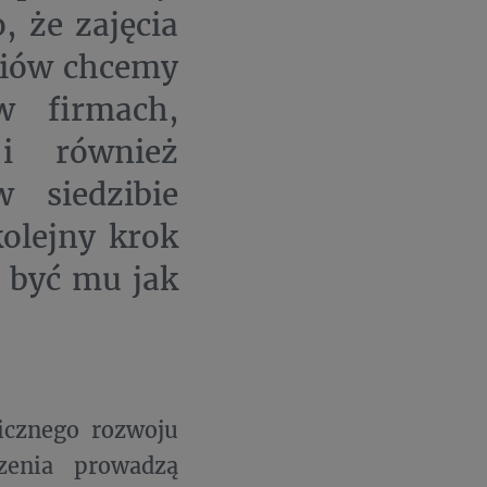
, że zajęcia
diów chcemy
w firmach,
 i również
 siedzibie
kolejny krok
y być mu jak
icznego rozwoju
zenia prowadzą