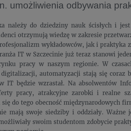
n. umożliwienia odbywania prakt
a należy do dziedziny nauk ścisłych i jes
denci otrzymują wiedzę w zakresie przetwarz
profesjonalizm wykładowców, jak i praktyka z
ranża IT w Szczecinie już teraz stanowi jede
rynku pracy w naszym regionie. W czasach
 digitalizacji, automatyzacji stają się coraz 
ów IT będzie wzrastał. Na absolwentów Inf
erty pracy, atrakcyjne zarobki i realne s
 się do tego obecność międzynarodowych fir
ie mają swoje siedziby i oddziały. Ważne j
możliwiały swoim studentom zdobycie prakt