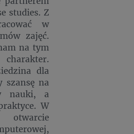
e partnerem
e studies. Z
racować w
amów zajęć.
 nam na tym
charakter.
iedzina dla
my szansę na
y nauki, a
praktyce. W
 otwarcie
mputerowej,