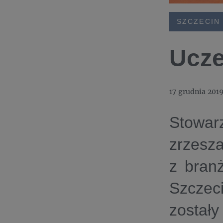
SZCZECIN
Ucze
17 grudnia 201
Stowar
zrzesza
z bran
Szczec
został