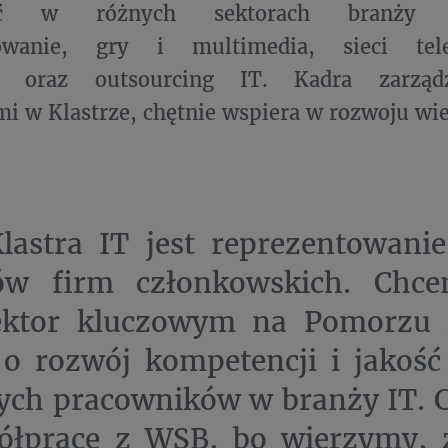
ość w różnych sektorach branży in
owanie, gry i multimedia, sieci tele
ng oraz outsourcing IT. Kadra zarząd
i w Klastrze, chętnie wspiera w rozwoju wi
lastra IT jest reprezentowani
sów firm członkowskich. Chc
ektor kluczowym na Pomorzu 
 rozwój kompetencji i jakość 
ych pracowników w branży IT. C
ółpracę z WSB, bo wierzymy, 