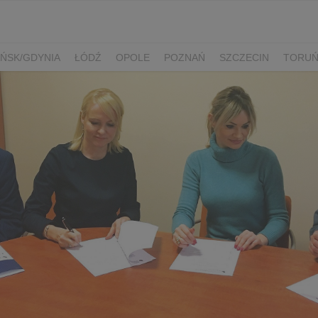
ŃSK/GDYNIA
ŁÓDŹ
OPOLE
POZNAŃ
SZCZECIN
TORU