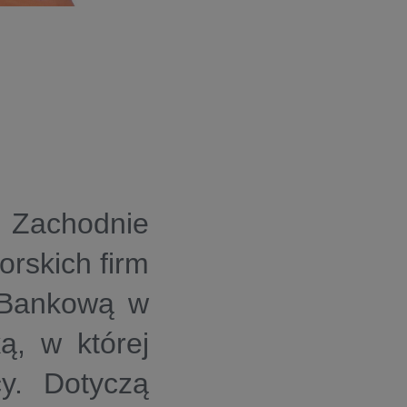
e Zachodnie
rskich firm
 Bankową w
ą, w której
cy. Dotyczą