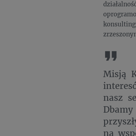
działaln
oprogram
konsulti
zrzeszonym
Misją K
intere
nasz s
Dbamy o
przyszł
na wsp