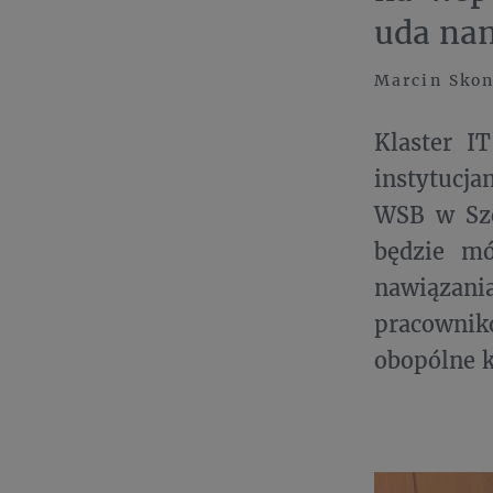
uda nam
Marcin Skon
Klaster I
instytucja
WSB w Szc
będzie mó
nawiązan
pracowni
obopólne k