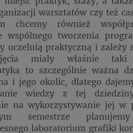
miejsc praktyk, staży, a takż
ganizacji warsztatów czy też cas
rem chcemy również współp
ie wspólnego tworzenia progr
y uczelnią praktyczną i zależy
ęcia miały właśnie taki 
atyka to szczególnie ważna dz
na i jego okolic, dlatego daje
anie wiedzy z tej dziedzin
nie na wykorzystywanie jej w 
złym semestrze planujemy
snego laboratorium grafiki ko