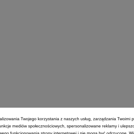
alizowania Twojego korzystania z naszych usług, zarządzania Twoimi p
 funkcje mediów społecznościowych, spersonalizowane reklamy i ulepsz
wego funkcjonowania strony internetowej i nie mogą być odrzucone. Więc