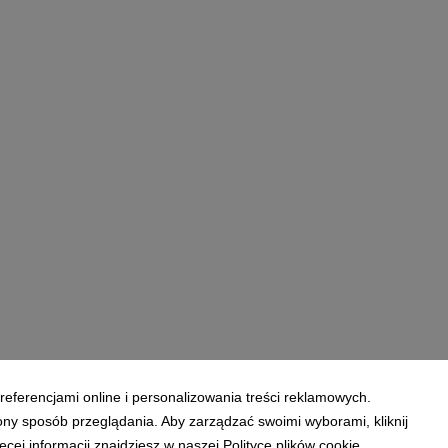
referencjami online i personalizowania treści reklamowych.
ony sposób przeglądania. Aby zarządzać swoimi wyborami, kliknij
ej informacji znajdziesz w naszej Polityce plików cookie.