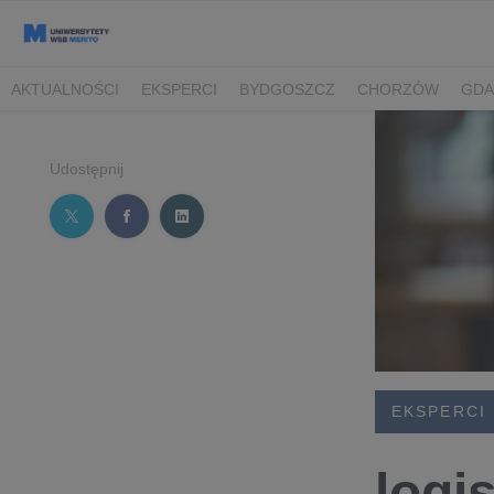
AKTUALNOŚCI
EKSPERCI
BYDGOSZCZ
CHORZÓW
GDA
TORUŃ/BYDGOSZCZ
Udostępnij
EKSPERCI
logi