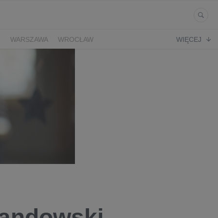
Ń
WARSZAWA
WROCŁAW
WIĘCEJ
wandowski