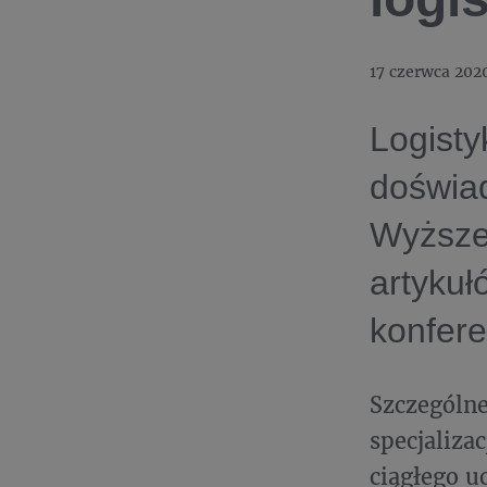
17 czerwca 202
Logisty
doświa
Wyższej
artykuł
konfere
Szczególne
specjaliza
ciągłego u