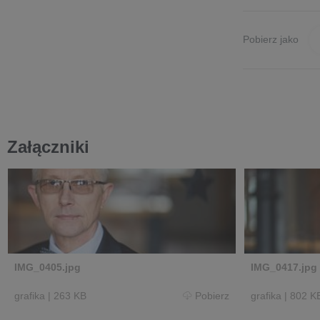
Pobierz jako
Załączniki
IMG_0405.jpg
IMG_0417.jpg
grafika
|
263 KB
Pobierz
grafika
|
802 K