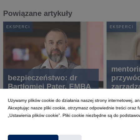
Powiązane artykuły
EKSPERCI
EKSPERCI
mentori
bezpieczeństwo: dr
przywód
Bartłomiej Pater, EMBA
zarządz
Różalsk
Używamy plików cookie do działania naszej strony internetowej, an
Akceptując nasze pliki cookie, otrzymasz odpowiednie treści oraz
„Ustawienia plików cookie”. Pliki cookie niezbędne są do podstawo