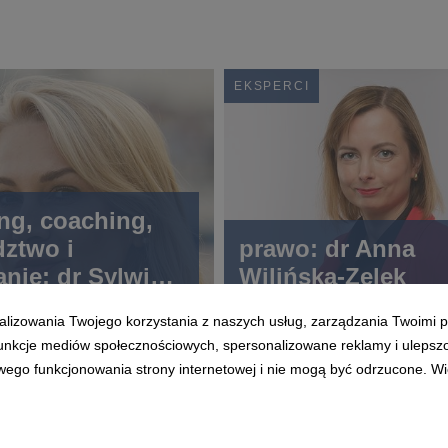
EKSPERCI
ng, coaching,
ztwo i
prawo: dr Anna
anie: dr Sylwia
Wilińska-Zelek
a-Lange
alizowania Twojego korzystania z naszych usług, zarządzania Twoimi p
 funkcje mediów społecznościowych, spersonalizowane reklamy i ulepsz
wego funkcjonowania strony internetowej i nie mogą być odrzucone. Więc