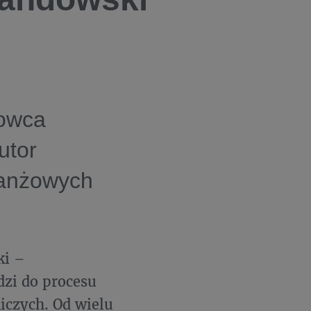
owca
utor
branżowych
ki –
dzi do procesu
iczych. Od wielu