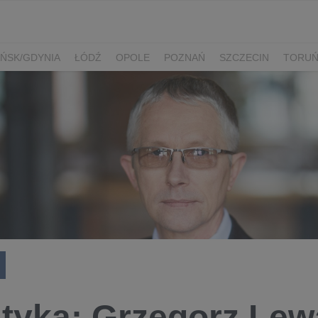
ŃSK/GDYNIA
ŁÓDŹ
OPOLE
POZNAŃ
SZCZECIN
TORU
styka: Grzegorz Le