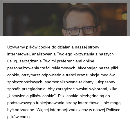
postępowaniach celno-skarbowych i gospodarczych.
Używamy plików cookie do działania naszej strony
internetowej, analizowania Twojego korzystania z naszych
usług, zarządzania Twoimi preferencjami online i
personalizowania treści reklamowych. Akceptując nasze pliki
cookie, otrzymasz odpowiednie treści oraz funkcje mediów
EKSPERCI
społecznościowych, spersonalizowane reklamy i ulepszony
zarzadzanie marką, marketing, reklama: dr
sposób przeglądania. Aby zarządzać swoimi wyborami, kliknij
hab. Jacek Kall
„Ustawienia plików cookie”. Pliki cookie niezbędne są do
2 grudnia 2020
podstawowego funkcjonowania strony internetowej i nie mogą
Ekspert z zakresu zarządzania marką i komunikacją
być odrzucone. Więcej informacji znajdziesz w naszej Polityce
marketingową. Posiada wieloletnie doświadczenie w branży
plików cookie.
marketingowej. Autor książek o tematyce związanej z reklamą.