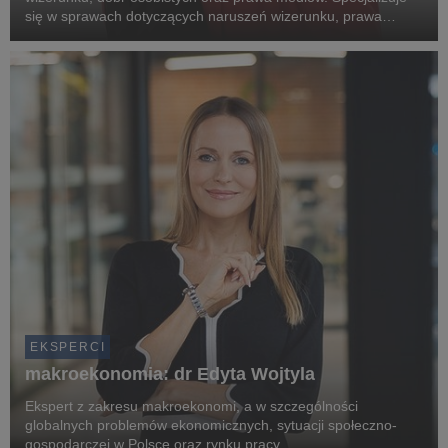
się w sprawach dotyczących naruszeń wizerunku, prawa
prasowego, influencer marketingu, ochrony marek oraz
komunikacji kryzysowej.
EKSPERCI
makroekonomia: dr Edyta Wojtyla
Ekspert z zakresu makroekonomi, a w szczególności
globalnych problemów ekonomicznych, sytuacji społeczno-
gospodarczej w Polsce oraz rynku pracy.