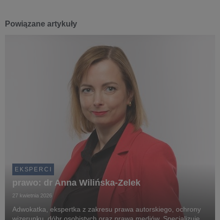
Powiązane artykuły
EKSPERCI
prawo: dr Anna Wilińska-Zelek
27 kwietnia 2026
Adwokatka, ekspertka z zakresu prawa autorskiego, ochrony
wizerunku, dóbr osobistych oraz prawa mediów. Specjalizuje