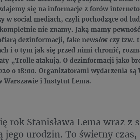
dajemy się na informacje z forów internet
 w social mediach, czyli pochodzące od lud
kompletnie nie znamy. Jaką mamy pewność,
fiarą dezinformacji, fake newsów czy tzw. tr
ch i o tym jak się przed nimi chronić, roz
aty „Trolle atakują. O dezinformacji jako br
020 o 18:00. Organizatorami wydarzenia są
 Warszawie i Instytut Lema.
się rok Stanisława Lema wraz z 
ą jego urodzin. To świetny czas,