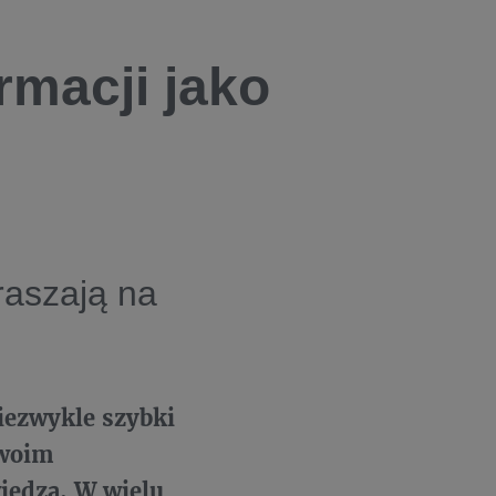
rmacji jako
raszają na
niezwykle szybki
swoim
wiedzą. W wielu