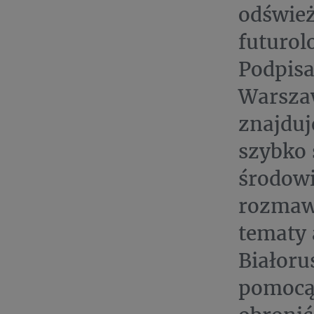
odśwież
futurolo
Podpisa
Warszaw
znajduj
szybko 
środowi
rozmawi
tematy 
Białoru
pomocą 