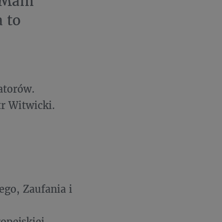
? Mam
 to
atorów.
r Witwicki.
ego, Zaufania i
opejskiej,