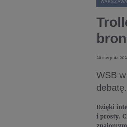
WARSZAW
Trol
bron
20 sierpnia 20
WSB w 
debatę.
Dzięki int
i prosty.
znajomym, 