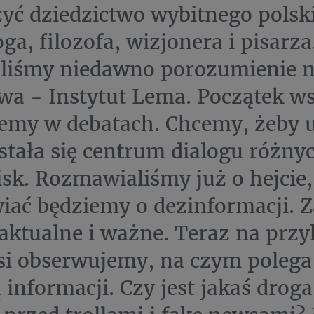
yć dziedzictwo wybitnego polsk
ga, filozofa, wizjonera i pisarza
liśmy niedawno porozumienie n
a - Instytut Lema. Początek w
emy w debatach. Chcemy, żeby u
stała się centrum dialogu różny
sk. Rozmawialiśmy już o hejcie,
ać będziemy o dezinformacji. 
aktualne i ważne. Teraz na przy
si obserwujemy, na czym polega
informacji. Czy jest jakaś droga,