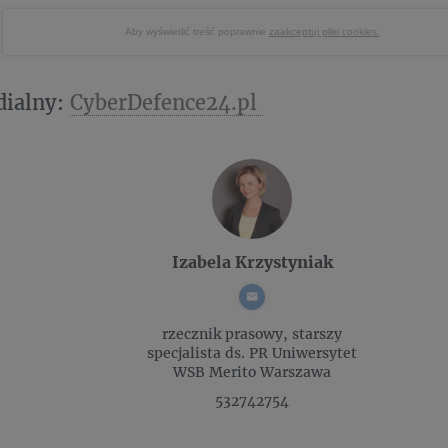
Aby wyświetlić treść poprawnie
zaakceptuj pliki cookies.
dialny:
CyberDefence24.pl
Izabela Krzystyniak
rzecznik prasowy, starszy
specjalista ds. PR
Uniwersytet
WSB Merito Warszawa
532742754