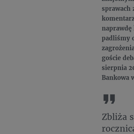
sprawach z
komentarzy
naprawdę 
padliśmy o
zagrożenia
goście deb
sierpnia 2
Bankowa w
Zbliża 
rocznic