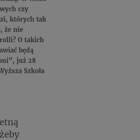
owych czy
zi, których tak
 że nie
olli? O takich
mawiać będą
oni”, już 28
 Wyższa Szkoła
setną
 żeby