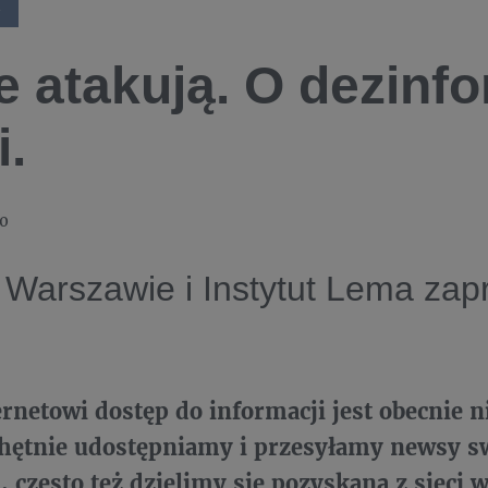
A
le atakują. O dezinfo
i.
20
Warszawie i Instytut Lema zap
ernetowi dostęp do informacji jest obecnie 
 Chętnie udostępniamy i przesyłamy newsy 
często też dzielimy się pozyskaną z sieci 