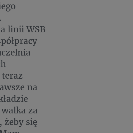
iego
.
a linii WSB
spółpracy
czelnia
ch
 teraz
Zawsze na
kładzie
 walka za
 żeby się