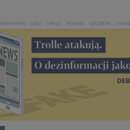
ŃSK/GDYNIA
ŁÓDŹ
OPOLE
POZNAŃ
SZCZECIN
TORU