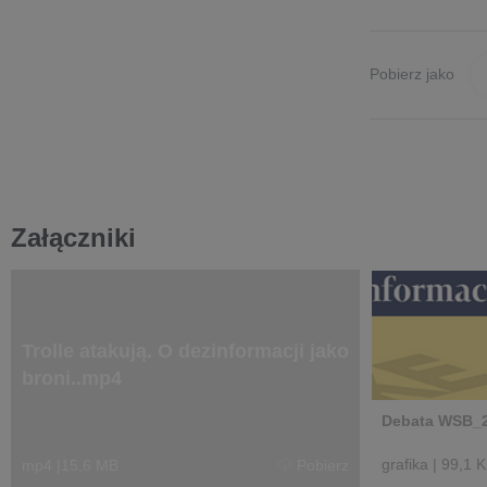
Pobierz jako
Załączniki
Trolle atakują. O dezinformacji jako
broni..mp4
Debata WSB_
grafika
|
99,1 
mp4
|
15,6 MB
Pobierz