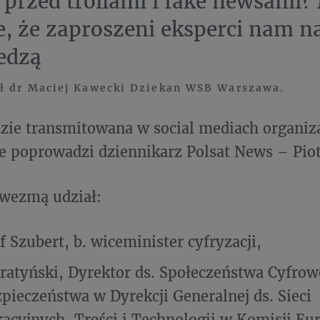
 przed trollami i fake newsami
e, że zaproszeni eksperci nam na
edzą
ł dr Maciej Kawecki Dziekan WSB Warszawa.
zie transmitowana w social mediach organiz
 poprowadzi dziennikarz Polsat News – Piot
 wezmą udział:
f Szubert, b. wiceminister cyfryzacji,
ratyński, Dyrektor ds. Społeczeństwa Cyfrow
pieczeństwa w Dyrekcji Generalnej ds. Sieci
cyjnych, Treści i Technologii w Komisji Eur