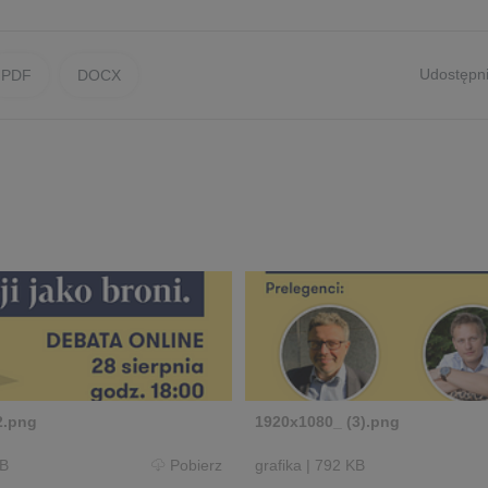
Udostępni
PDF
DOCX
2.png
1920x1080_ (3).png
KB
Pobierz
grafika
|
792 KB