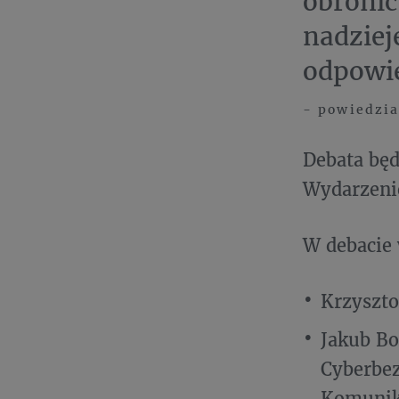
obronić
nadziej
odpowi
- powiedzia
Debata będ
Wydarzenie
W debacie
Krzyszto
Jakub Bo
Cyberbez
Komunika