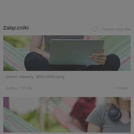
Załączniki
Pobierz wszystkie
Dzień otwarty_800x1000.png
grafika
|
755 KB
Pobierz