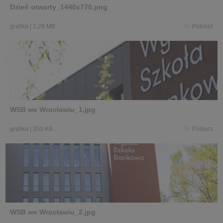
Dzień otwarty_1440x770.png
grafika
|
1,28 MB
Pobierz
WSB we Wrocławiu_1.jpg
grafika
|
350 KB
Pobierz
WSB we Wrocławiu_2.jpg