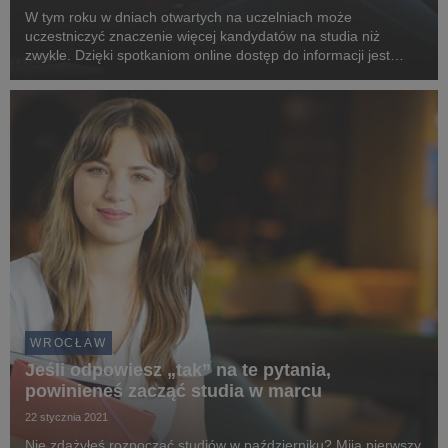
W tym roku w dniach otwartych na uczelniach może
uczestniczyć znaczenie więcej kandydatów na studia niż
zwykle. Dzięki spotkaniom online dostęp do informacji jest
wygodny i bezpieczny. Na takie wydarzenie kandydatów na
studia licencjackie i inżynierskie zaprasza WSB we W...
WROCŁAW
Jeśli odpowiesz „tak” na te pytania,
powinieneś zacząć studia w marcu
22 stycznia 2021
Nie zdążyłeś rozpocząć studiów w październiku? Mija pierwszy