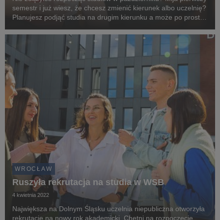
semestr i już wiesz, że chcesz zmienić kierunek albo uczelnię?
Planujesz podjąć studia na drugim kierunku a może po prostu
nie chcesz czekać do jesieni? Uczelnie właśnie prowadzą
rekrutację zimową, kto z niej s...
WROCŁAW
Ruszyła rekrutacja na studia w WSB
4 kwietnia 2022
Największa na Dolnym Śląsku uczelnia niepubliczna otworzyła
rekrutację na nowy rok akademicki. Chętni na rozpoczęcie