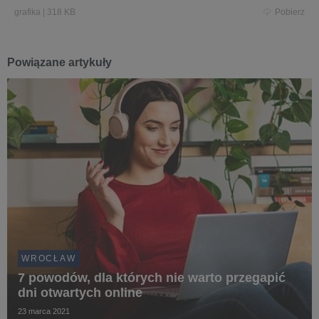
grafika
|
318 KB
Pobierz
Powiązane artykuły
WROCŁAW
7 powodów, dla których nie warto przegapić
dni otwartych online
23 marca 2021