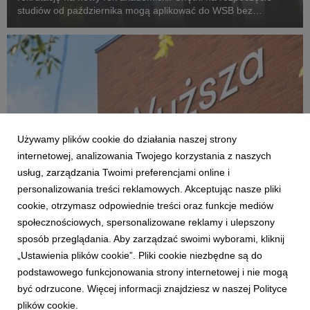
studiów od października mogą aplikować do WSB bez
wychodzenia z domu. Tegoroczna oferta jest rozbudowana o
studia online i hybrydowe.
Używamy plików cookie do działania naszej strony
internetowej, analizowania Twojego korzystania z naszych
usług, zarządzania Twoimi preferencjami online i
personalizowania treści reklamowych. Akceptując nasze pliki
cookie, otrzymasz odpowiednie treści oraz funkcje mediów
WROCŁAW
społecznościowych, spersonalizowane reklamy i ulepszony
Uczelnia rozwija współpracę z branżą
sposób przeglądania. Aby zarządzać swoimi wyborami, kliknij
prawniczą, skorzystają studenci prawa
„Ustawienia plików cookie”. Pliki cookie niezbędne są do
25 marca 2022
podstawowego funkcjonowania strony internetowej i nie mogą
Do grona partnerów biznesowych wrocławskiej Wyższej Szkoły
być odrzucone. Więcej informacji znajdziesz w naszej Polityce
Bankowej dołączyła Okręgowa Izba Radców Prawnych we
plików cookie.
Wrocławiu. To kolejny krok uczelni w rozwijaniu prawniczych