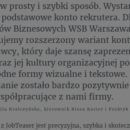
 w prosty i szybki sposób. Wysta
 podstawowe konto rekrutera. D
rów Biznesowych WSB Warszaw
ujemy rozszerzony wariant kon
wcy, który daje szansę zapreze
raz jej kultury organizacyjnej p
dne formy wizualne i tekstowe
anie zostało bardzo pozytywnie 
spółpracujące z nami firmy.
la Kralczyńska, kierownik Biura Karier i Prakty
 z JobTeaser jest precyzyjna, szybka i skutec