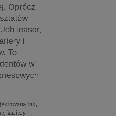
j. Oprócz
rsztatów
 JobTeaser,
riery i
w. To
udentów w
iznesowych
jektowana tak,
ej kariery