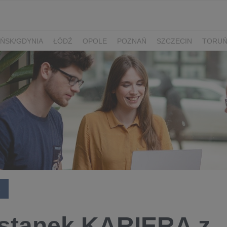
ŃSK/GDYNIA
ŁÓDŹ
OPOLE
POZNAŃ
SZCZECIN
TORU
A
stanek KARIERA z