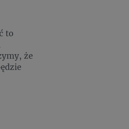
ć to
i
zymy, że
będzie