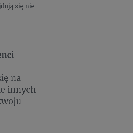
dują się nie
enci
ię na
le innych
zwoju