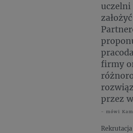
uczelni
założyć
Partne
propon
pracoda
firmy o
różnoro
rozwiąz
przez w
- mówi Kami
Rekrutacja