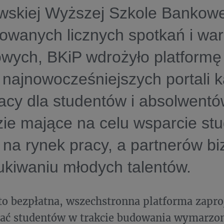
wskiej Wyższej Szkole Bankowe
owanych licznych spotkań i wa
wych, BKiP wdrożyło platformę
 najnowocześniejszych portali ka
racy dla studentów i absolwentó
ie mające na celu wsparcie st
 na rynek pracy, a partnerów b
kiwaniu młodych talentów.
to bezpłatna, wszechstronna platforma zapro
ać studentów w trakcie budowania wymarzon