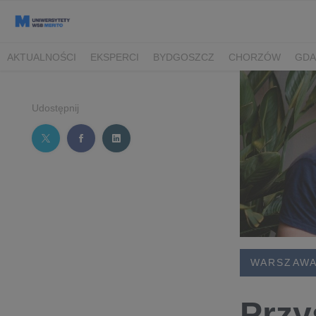
AKTUALNOŚCI
EKSPERCI
BYDGOSZCZ
CHORZÓW
GDA
TORUŃ/BYDGOSZCZ
Udostępnij
WARSZAW
Przy