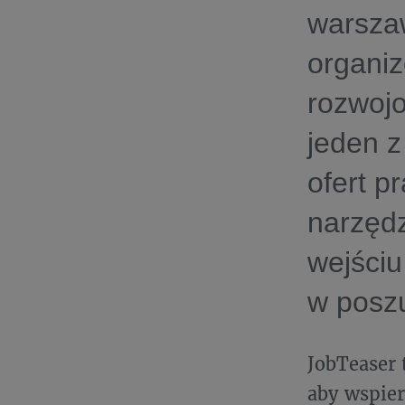
warsza
organiz
rozwojo
jeden z
ofert p
narzędz
wejściu
w poszu
JobTeaser 
aby wspier