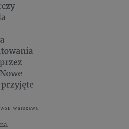
rczy
la
a
ta
ntowania
oprzez
. Nowe
przyjęte
k WSB Warszawa.
zna.