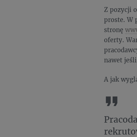
Z pozycji 
proste. W
stronę
ww
oferty. Wa
pracodawcy
nawet jeśli
A jak wygl
Pracoda
rekruto