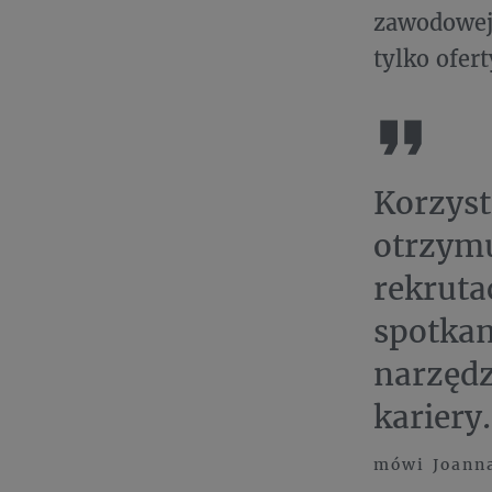
zawodowej 
tylko ofert
Korzyst
otrzymu
rekruta
spotkan
narzędz
kariery.
mówi Joanna