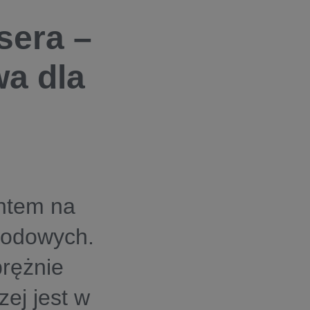
sera –
a dla
ntem na
wodowych.
prężnie
zej jest w