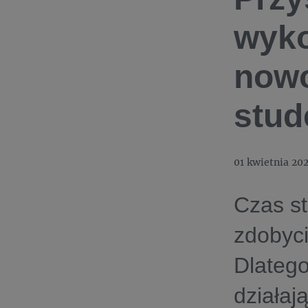
wyko
now
stud
01 kwietnia 20
Czas s
zdobyc
Dlatego
działają