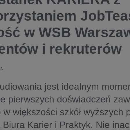
rzystaniem JobTea
ość w WSB Warszaw
entów i rekruterów
22
tudiowania jest idealnym mome
ie pierwszych doświadczeń za
 w większości szkół wyższych 
 Biura Karier i Praktyk. Nie inac