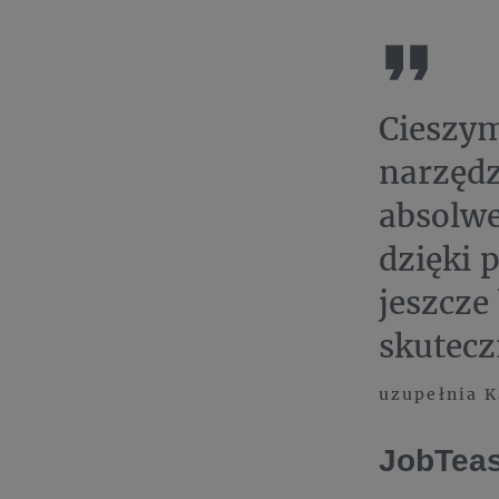
Cieszy
narzęd
absolwe
dzięki 
jeszcze
skutecz
uzupełnia K
JobTeas