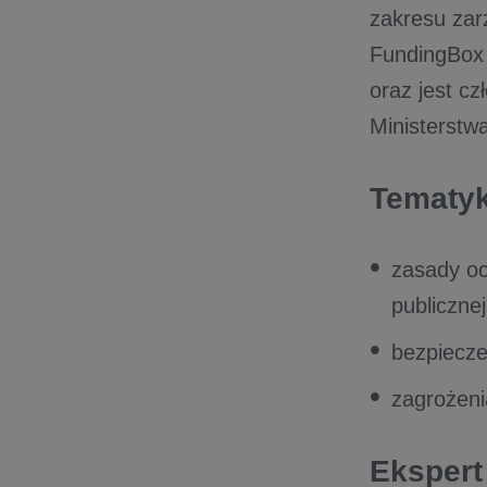
zakresu zar
FundingBox
oraz jest c
Ministerstw
Tematyk
zasady oc
publicznej
bezpiecze
zagrożeni
Eksper