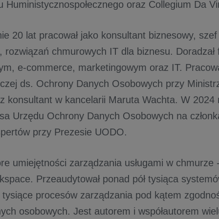
u Huministycznospołecznego oraz Collegium Da Vi
ie 20 lat pracował jako konsultant biznesowy, szef 
, rozwiązań chmurowych IT dla biznesu. Doradzał
m, e-commerce, marketingowym oraz IT. Pracowa
zej ds. Ochrony Danych Osobowych przy Ministrz
az konsultant w kancelarii Maruta Wachta. W 2024
esa Urzędu Ochrony Danych Osobowych na członk
spertów przy Prezesie UODO.
re umiejętności zarządzania usługami w chmurze -
space. Przeaudytował ponad pół tysiąca systemó
 tysiące procesów zarządzania pod kątem zgodnośc
ych osobowych. Jest autorem i współautorem wielu 