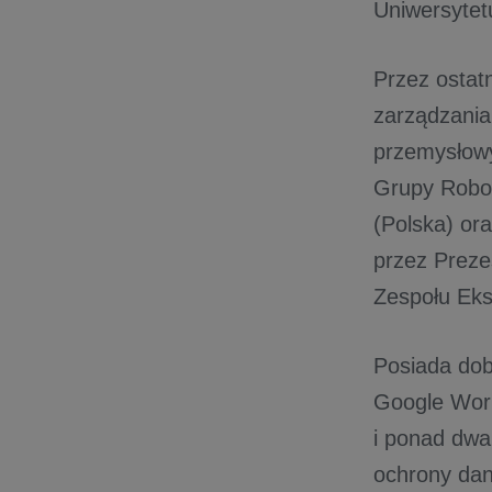
Uniwersytet
Przez ostatn
zarządzania
przemysłowy
Grupy Roboc
(Polska) or
przez Prez
Zespołu Ek
Posiada dob
Google Work
i ponad dwa
ochrony dan