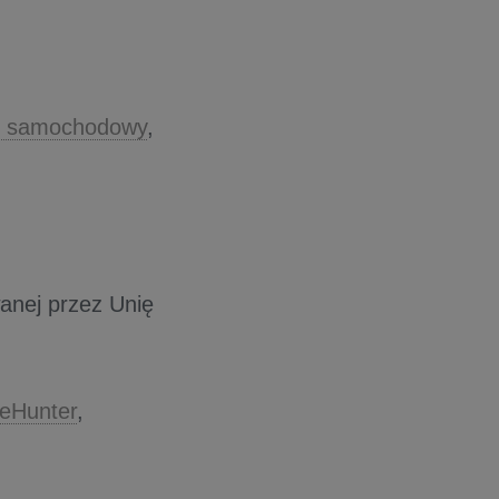
e samochodowy
,
wanej przez Unię
keHunter
,