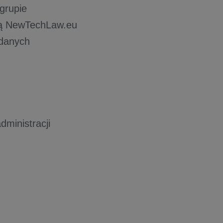
grupie
ią NewTechLaw.eu
 danych
ministracji