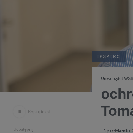
EKSPERCI
Uniwersytet WSB
ochr
Toma
Kopiuj tekst
Udostępnij
13 października