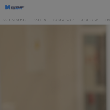
AKTUALNOŚCI
EKSPERCI
BYDGOSZCZ
CHORZÓW
GDA
TORUŃ/BYDGOSZCZ