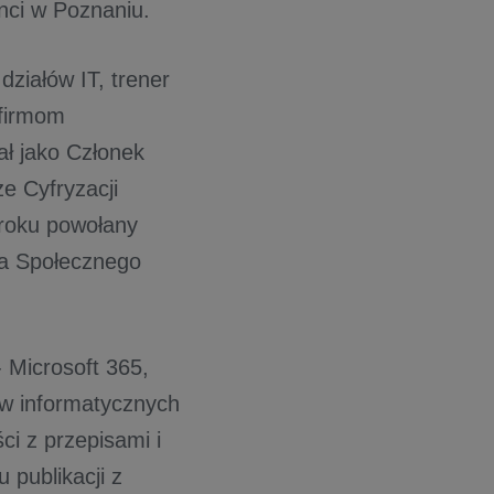
nci w Poznaniu.
działów IT, trener
 firmom
ł jako Członek
e Cyfryzacji
 roku powołany
a Społecznego
 Microsoft 365,
w informatycznych
i z przepisami i
publikacji z