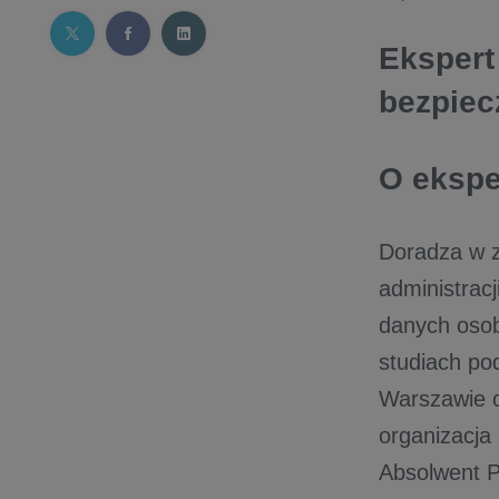
Ekspert
bezpiec
O eksp
Doradza w z
administracj
danych osob
studiach po
Warszawie o
organizacja
Absolwent P