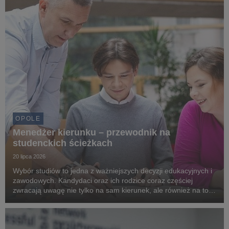
OPOLE
Menedżer kierunku – przewodnik na
studenckich ścieżkach
20 lipca 2026
Wybór studiów to jedna z ważniejszych decyzji edukacyjnych i
zawodowych. Kandydaci oraz ich rodzice coraz częściej
zwracają uwagę nie tylko na sam kierunek, ale również na to,
jak uczelnia wspiera studentów na każdym etapie nauki. Na
Uniwersytecie WSB Merito Opole istotn...