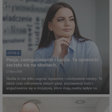
OPOLE
Pasja, zaangażowanie i ludzie. Ta opowieść
zaczęła się na studiach.
17 lipca 2026
Studia to nie tylko zajęcia, egzaminy i zdobywanie wiedzy. To
także czas odkrywania swoich pasji, poznawania ludzi i
angażowania się w inicjatywy, które mają realny wpływ na
otoczenie. Doskonale pokazuje to historia Gabrieli Nicpoń,
absolwentki Uniwerytetu WSB Merito Opo...