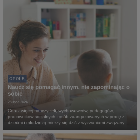
OPOLE
Naucz się pomagać innym, nie zapominając o
sobie
23 lipca 2026
Coraz więcej nauczycieli, wychowawców, pedagogów,
pracowników socjalnych i osób zaangażowanych w pracę z
dziećmi i młodzieżą mierzy się dziś z wyzwaniami związanymi
z pogarszającą się kondycją psychiczną młodych ludzi.
Rosnąca liczba kryzysów emocjonalnych sprawia, że sp...