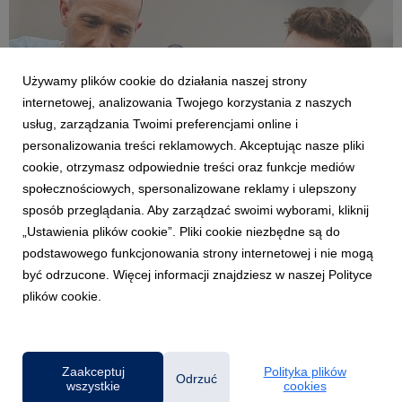
Używamy plików cookie do działania naszej strony
internetowej, analizowania Twojego korzystania z naszych
usług, zarządzania Twoimi preferencjami online i
personalizowania treści reklamowych. Akceptując nasze pliki
OPOLE
cookie, otrzymasz odpowiednie treści oraz funkcje mediów
Ponad 700 zorganizowanych praktyk, setki
społecznościowych, spersonalizowane reklamy i ulepszony
uczestników szkoleń i dziesiątki inicjatyw w
sposób przeglądania. Aby zarządzać swoimi wyborami, kliknij
jednym roku
„Ustawienia plików cookie”. Pliki cookie niezbędne są do
16 lipca 2026
podstawowego funkcjonowania strony internetowej i nie mogą
722 zrealizowane praktyki studenckie, 115 ofert pracy, ponad
być odrzucone. Więcej informacji znajdziesz w naszej Polityce
500 uczestników webinarów i szkoleń oraz ponad 40
plików cookie.
dedykowanych warsztatów z ekspertami dla uczniów szkół
partnerskich. To bilans roku akademickiego 2025/2026 w
Biurze Karier i Centrum Współpracy z Biznesem Uniw...
Zaakceptuj
Polityka plików
Odrzuć
wszystkie
cookies