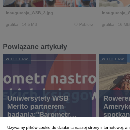
Inauguracja_WSB_3.jpg
Inauguracja_
grafika
|
14,5 MB
Pobierz
grafika
|
16 MB
Powiązane artykuły
WROCŁAW
WROCŁAW
Uniwersytety WSB
Rowere
Merito partnerem
Ameryk
badania:"Barometr
spotkan
nastrojów polskich
Używamy plików cookie do działania naszej strony internetowej, an