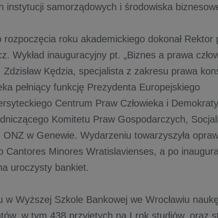
h instytucji samorządowych i środowiska biznesow
 rozpoczęcia roku akademickiego dokonał Rektor p
cz. Wykład inauguracyjny pt. „Biznes a prawa człow
. Zdzisław Kędzia, specjalista z zakresu prawa kon
eka pełniący funkcję Prezydenta Europejskiego
rsyteckiego Centrum Praw Człowieka i Demokratyz
niczącego Komitetu Praw Gospodarczych, Socjal
h ONZ w Genewie. Wydarzeniu towarzyszyła opra
 Cantores Minores Wratislavienses, a po inauguracj
na uroczysty bankiet.
 w Wyższej Szkole Bankowej we Wrocławiu naukę
ów, w tym 438 przyjętych na I rok studiów, oraz stud