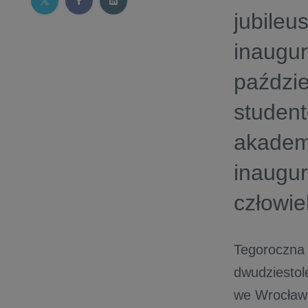
jubileu
inaugur
paździe
student
akademi
inaugu
człowie
Tegoroczna 
dwudziestol
we Wrocławi