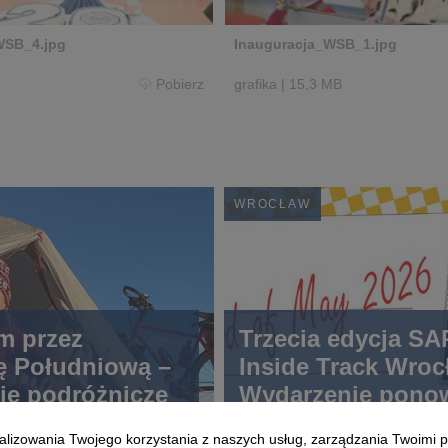
WSB_4.jpg
Inauguracja_WSB_1.jpg
Pobierz
grafika
|
15,3 MB
WROCŁAW
m przez
Trzecia edycja SA
ę Południową –
Inside Track Wroc
ie podróżnicze
Wydarzenie pono
organizowane prz
alizowania Twojego korzystania z naszych usług, zarządzania Twoimi p