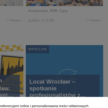
Inauguracja_WSB_2.jpg
Pobierz
grafika
|
17,2 MB
Pobierz
WROCŁAW
P
Local Wrocław –
ław.
spotkanie
wnie
profesjonalistów z
ez
LinkedIn
referencjami online i personalizowania treści reklamowych.