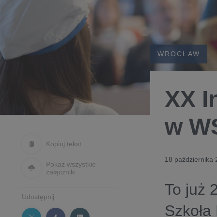
WROCŁAW
XX I
w W
Kopiuj tekst
18 października
Pokaż wszystkie
załączniki
To już 
Udostępnij
Szkoła 