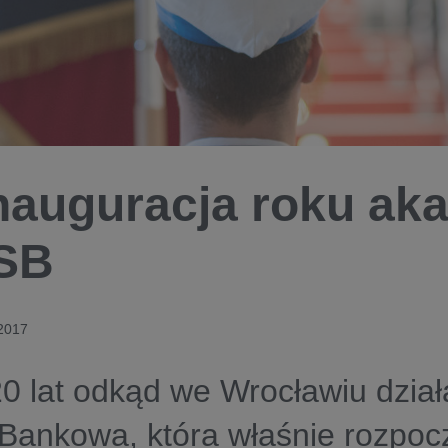
nauguracja roku ak
SB
 2017
20 lat odkąd we Wrocławiu dzia
Bankowa, która właśnie rozpoc