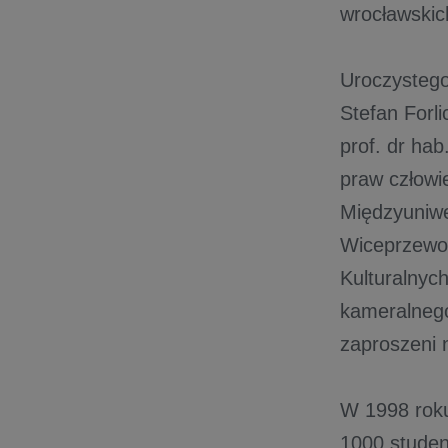
wrocławskic
Uroczystego
Stefan Forli
prof. dr hab
praw człowi
Międzyuniwe
Wiceprzewod
Kulturalnyc
kameralnego
zaproszeni 
W 1998 roku
1000 student