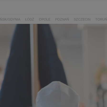
ŃSK/GDYNIA
ŁÓDŹ
OPOLE
POZNAŃ
SZCZECIN
TORU