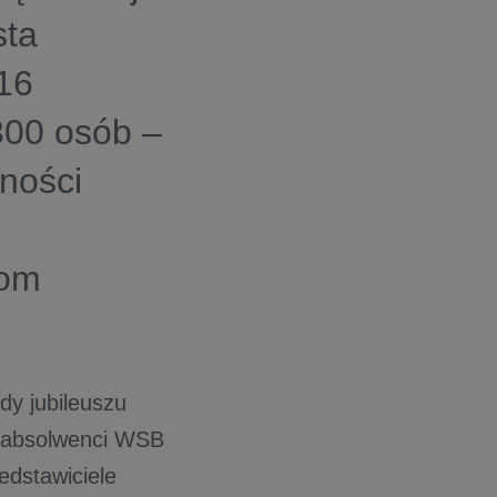
sta
 16
 300 osób –
zności
wom
dy jubileuszu
 i absolwenci WSB
edstawiciele