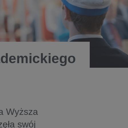
ademickiego
ła Wyższa
zęła swój