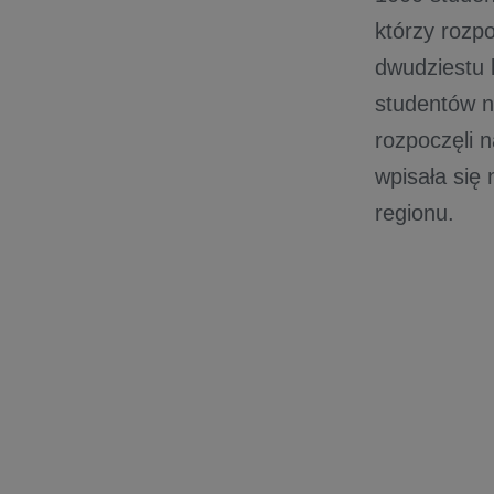
którzy rozp
dwudziestu l
studentów n
rozpoczęli 
wpisała się
regionu.