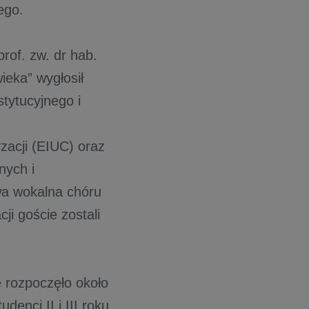
ego.
rof. zw. dr hab.
ieka” wygłosił
stytucyjnego i
acji (EIUC) oraz
nych i
wa wokalna chóru
i goście zostali
 rozpoczęło około
enci II i III roku,