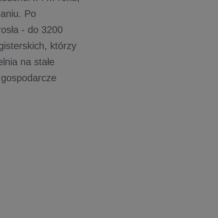
aniu. Po
rosła - do 3200
isterskich, którzy
nia na stałe
e gospodarcze