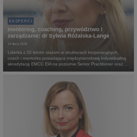
EKSPERCI
mentoring, coaching, przywództwo i
zarządzanie: dr Sylwia Różalska-Lange
14 lipca 2026
Liderka z 20 letnim stażem w strukturach korporacyjnych,
coach i mentorka posiadająca międzynarodową indywidualną
akredytację EMCC EIA na poziomie Senior Practitioner oraz
superwizorską akredytację EMCC ESIA, wykładowczyni
akademicka m.in. na Uniwersytecie WSB Merito War...