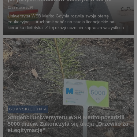
11 czerwca 2026
Uniwersytet WSB Merito Gdynia rozwija swoją ofertę
edukacyjną – uruchomił nabór na studia licencjackie na
kierunku dietetyka. Z tej okazji uczelnia zaprasza wszystkich
zainteresowanych zdrowym stylem życia, żywieniem oraz
karierą w branży dietetycznej na bezpłatny webina...
GDAŃSK/GDYNIA
Studenci Uniwersytetu WSB Merito posadzili
5000 drzew. Zakończyła się akcja „Drzewko za
eLegitymację”