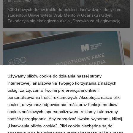
10 czerwca 2026
5000 nowych drzew trafiło do polskich lasów dzięki decyzjom
studentów Uniwersytetu WSB Merito w Gdańsku i Gdyni.
Zakończyła się ekologiczna akcja „Drzewko za eLegitymację”,
która połączyła cyfryzację życia akademickiego z realnym
wsparciem środowiska naturalnego.
Używamy plików cookie do działania naszej strony
internetowej, analizowania Twojego korzystania z naszych
usług, zarządzania Twoimi preferencjami online i
personalizowania treści reklamowych. Akceptując nasze pliki
cookie, otrzymasz odpowiednie treści oraz funkcje mediów
GDAŃSK/GDYNIA
społecznościowych, spersonalizowane reklamy i ulepszony
Uniwersytet WSB Merito Gdynia zaprasza na
sposób przeglądania. Aby zarządzać swoimi wyborami, kliknij
wykład o podatkowych fake newsach
„Ustawienia plików cookie”. Pliki cookie niezbędne są do
3 czerwca 2026