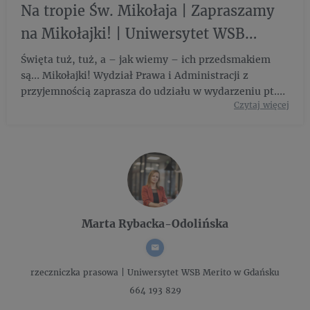
Na tropie Św. Mikołaja | Zapraszamy
na Mikołajki! | Uniwersytet WSB
Merito Gdynia
Święta tuż, tuż, a – jak wiemy – ich przedsmakiem
są… Mikołajki! Wydział Prawa i Administracji z
przyjemnością zaprasza do udziału w wydarzeniu pt.
Czytaj więcej
"Na tropie Św. Mikołaja", które odbędzie się
Marta Rybacka-Odolińska
rzeczniczka prasowa |
Uniwersytet WSB Merito w Gdańsku
664 193 829