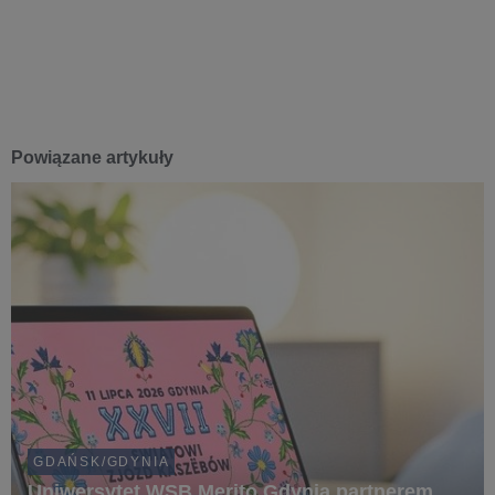
Powiązane artykuły
GDAŃSK/GDYNIA
Uniwersytet WSB Merito Gdynia partnerem