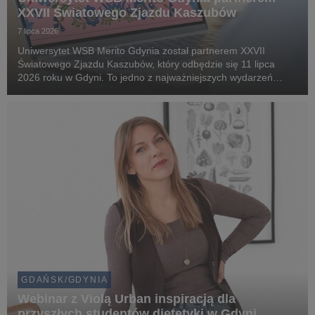
XXVII Światowego Zjazdu Kaszubów
7 lipca 2026
Uniwersytet WSB Merito Gdynia został partnerem XXVII
Światowego Zjazdu Kaszubów, który odbędzie się 11 lipca
2026 roku w Gdyni. To jedno z najważniejszych wydarzeń
kulturalnych i społecznych na Pomorzu, gromadzące
mieszkańców regionu oraz gości z kraju i zagranicy wokół ...
GDAŃSK/GDYNIA
Webinar z Violą Urban inspiracją dla
przyszłych studentów dietetyki w Gdyni