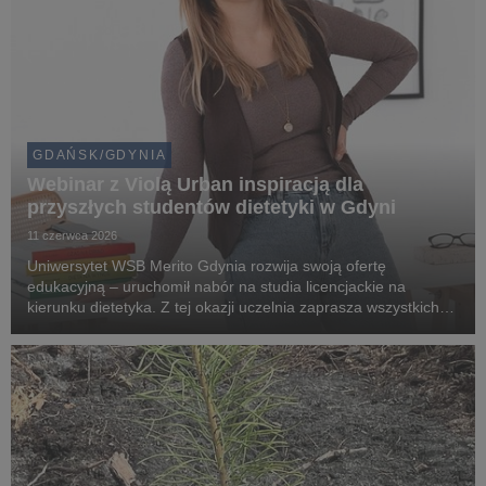
GDAŃSK/GDYNIA
Webinar z Violą Urban inspiracją dla
przyszłych studentów dietetyki w Gdyni
11 czerwca 2026
Uniwersytet WSB Merito Gdynia rozwija swoją ofertę
edukacyjną – uruchomił nabór na studia licencjackie na
kierunku dietetyka. Z tej okazji uczelnia zaprasza wszystkich
zainteresowanych zdrowym stylem życia, żywieniem oraz
karierą w branży dietetycznej na bezpłatny webina...