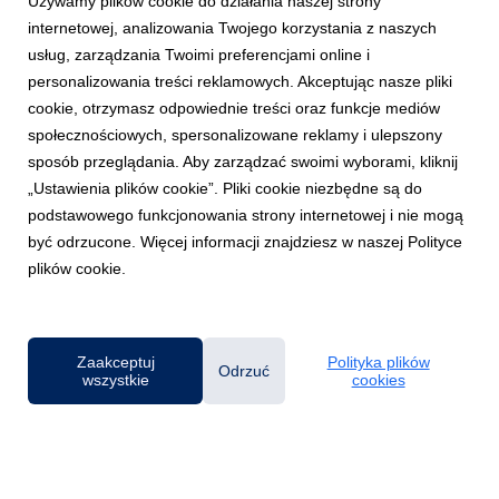
Używamy plików cookie do działania naszej strony
internetowej, analizowania Twojego korzystania z naszych
usług, zarządzania Twoimi preferencjami online i
personalizowania treści reklamowych. Akceptując nasze pliki
cookie, otrzymasz odpowiednie treści oraz funkcje mediów
GDAŃSK/GDYNIA
społecznościowych, spersonalizowane reklamy i ulepszony
Uniwersytet WSB Merito Gdynia zaprasza na
sposób przeglądania. Aby zarządzać swoimi wyborami, kliknij
wykład o podatkowych fake newsach
„Ustawienia plików cookie”. Pliki cookie niezbędne są do
3 czerwca 2026
podstawowego funkcjonowania strony internetowej i nie mogą
Jak odróżnić rzetelną informację podatkową od internetowego
być odrzucone. Więcej informacji znajdziesz w naszej Polityce
mitu? Dlaczego media społecznościowe stały się przestrzenią,
plików cookie.
w której błędne interpretacje przepisów rozprzestrzeniają się
szybciej niż oficjalne komunikaty? Odpowiedzi na te pytania
będzie można poznać podczas ...
Zaakceptuj
Polityka plików
Odrzuć
wszystkie
cookies
Powered by
Klauzula RODO