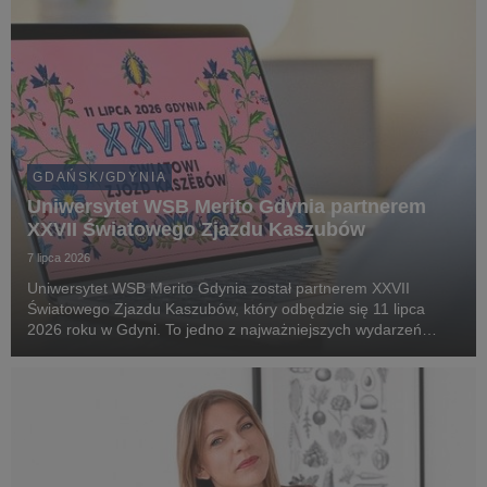
GDAŃSK/GDYNIA
Uniwersytet WSB Merito Gdynia partnerem
XXVII Światowego Zjazdu Kaszubów
7 lipca 2026
Uniwersytet WSB Merito Gdynia został partnerem XXVII
Światowego Zjazdu Kaszubów, który odbędzie się 11 lipca
2026 roku w Gdyni. To jedno z najważniejszych wydarzeń
kulturalnych i społecznych na Pomorzu, gromadzące
mieszkańców regionu oraz gości z kraju i zagranicy wokół ...