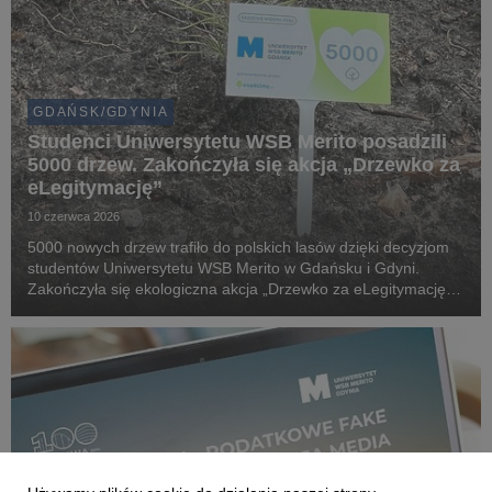
GDAŃSK/GDYNIA
Studenci Uniwersytetu WSB Merito posadzili
5000 drzew. Zakończyła się akcja „Drzewko za
eLegitymację”
10 czerwca 2026
5000 nowych drzew trafiło do polskich lasów dzięki decyzjom
studentów Uniwersytetu WSB Merito w Gdańsku i Gdyni.
Zakończyła się ekologiczna akcja „Drzewko za eLegitymację”,
która połączyła cyfryzację życia akademickiego z realnym
wsparciem środowiska naturalnego.