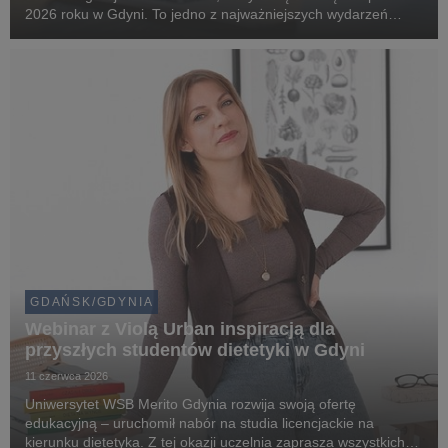
2026 roku w Gdyni. To jedno z najważniejszych wydarzeń
kulturalnych i społecznych na Pomorzu, gromadzące
mieszkańców regionu oraz gości z kraju i zagranicy wokół ...
GDAŃSK/GDYNIA
Webinar z Violą Urban inspiracją dla
przyszłych studentów dietetyki w Gdyni
11 czerwca 2026
Uniwersytet WSB Merito Gdynia rozwija swoją ofertę
edukacyjną – uruchomił nabór na studia licencjackie na
kierunku dietetyka. Z tej okazji uczelnia zaprasza wszystkich