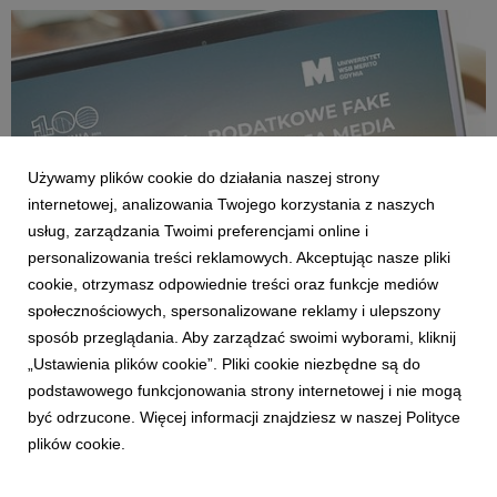
wsparciem środowiska naturalnego.
Używamy plików cookie do działania naszej strony
internetowej, analizowania Twojego korzystania z naszych
usług, zarządzania Twoimi preferencjami online i
personalizowania treści reklamowych. Akceptując nasze pliki
cookie, otrzymasz odpowiednie treści oraz funkcje mediów
GDAŃSK/GDYNIA
społecznościowych, spersonalizowane reklamy i ulepszony
Uniwersytet WSB Merito Gdynia zaprasza na
sposób przeglądania. Aby zarządzać swoimi wyborami, kliknij
wykład o podatkowych fake newsach
„Ustawienia plików cookie”. Pliki cookie niezbędne są do
3 czerwca 2026
podstawowego funkcjonowania strony internetowej i nie mogą
Jak odróżnić rzetelną informację podatkową od internetowego
być odrzucone. Więcej informacji znajdziesz w naszej Polityce
mitu? Dlaczego media społecznościowe stały się przestrzenią,
plików cookie.
w której błędne interpretacje przepisów rozprzestrzeniają się
szybciej niż oficjalne komunikaty? Odpowiedzi na te pytania
będzie można poznać podczas ...