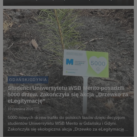
zainteresowanych zdrowym stylem życia, żywieniem oraz
karierą w branży dietetycznej na bezpłatny webina...
GDAŃSK/GDYNIA
Studenci Uniwersytetu WSB Merito posadzili
5000 drzew. Zakończyła się akcja „Drzewko za
eLegitymację”
10 czerwca 2026
5000 nowych drzew trafiło do polskich lasów dzięki decyzjom
studentów Uniwersytetu WSB Merito w Gdańsku i Gdyni.
Zakończyła się ekologiczna akcja „Drzewko za eLegitymację”,
która połączyła cyfryzację życia akademickiego z realnym