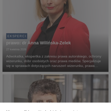
EKSPERCI
prawo: dr Anna Wilińska-Zelek
27 kwietnia 2026
Adwokatka, ekspertka z zakresu prawa autorskiego, ochrony
wizerunku, dóbr osobistych oraz prawa mediów. Specjalizuje
się w sprawach dotyczących naruszeń wizerunku, prawa
prasowego, influencer marketingu, ochrony marek oraz
komunikacji kryzysowej.