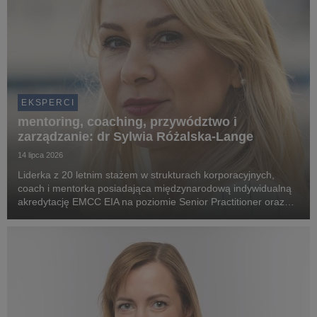
EKSPERCI
mentoring, coaching, przywództwo i
zarządzanie: dr Sylwia Różalska-Lange
14 lipca 2026
Liderka z 20 letnim stażem w strukturach korporacyjnych,
coach i mentorka posiadająca międzynarodową indywidualną
akredytację EMCC EIA na poziomie Senior Practitioner oraz
superwizorską akredytację EMCC ESIA, wykładowczyni
akademicka m.in. na Uniwersytecie WSB Merito War...