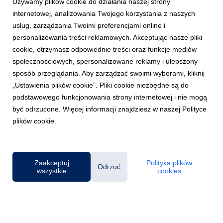
Używamy plików cookie do działania naszej strony
internetowej, analizowania Twojego korzystania z naszych
usług, zarządzania Twoimi preferencjami online i
personalizowania treści reklamowych. Akceptując nasze pliki
cookie, otrzymasz odpowiednie treści oraz funkcje mediów
społecznościowych, spersonalizowane reklamy i ulepszony
EKSPERCI
sposób przeglądania. Aby zarządzać swoimi wyborami, kliknij
Rachunkowość: dr Edward Pielichaty
„Ustawienia plików cookie”. Pliki cookie niezbędne są do
1 kwietnia 2026
podstawowego funkcjonowania strony internetowej i nie mogą
Specjalizuje się w rachunkowości i sprawozdawczości
być odrzucone. Więcej informacji znajdziesz w naszej Polityce
finansowej: KSR (Krajowe Standardy Rachunkowości) i MSSF
plików cookie.
(Międzynarodowe Standardy Sprawozdawczości Finansowej),
instrumenty i inwestycje finansowe w rachunkowości, w tym
rachunkowość zabezpieczeń.
Zaakceptuj
Polityka plików
Odrzuć
wszystkie
cookies
Powered by
Klauzula RODO