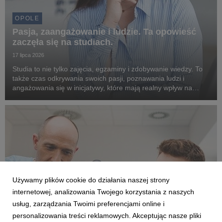
OPOLE
Pasja, zaangażowanie i ludzie. Ta opowieść
zaczęła się na studiach.
17 lipca 2026
Studia to nie tylko zajęcia, egzaminy i zdobywanie wiedzy. To
także czas odkrywania swoich pasji, poznawania ludzi i
angażowania się w inicjatywy, które mają realny wpływ na
otoczenie. Doskonale pokazuje to historia Gabrieli Nicpoń,
absolwentki Uniwerytetu WSB Merito Opo...
Używamy plików cookie do działania naszej strony
internetowej, analizowania Twojego korzystania z naszych
usług, zarządzania Twoimi preferencjami online i
personalizowania treści reklamowych. Akceptując nasze pliki
OPOLE