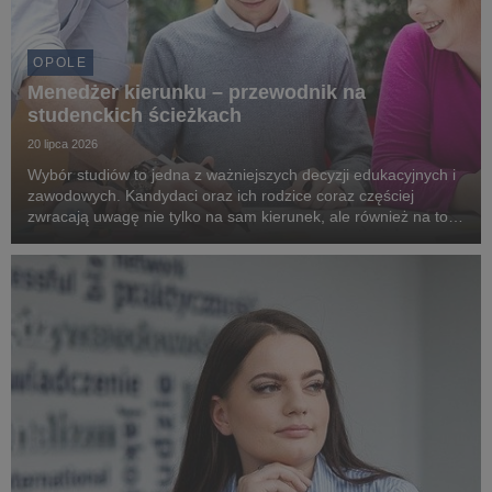
OPOLE
Menedżer kierunku – przewodnik na
studenckich ścieżkach
20 lipca 2026
Wybór studiów to jedna z ważniejszych decyzji edukacyjnych i
zawodowych. Kandydaci oraz ich rodzice coraz częściej
zwracają uwagę nie tylko na sam kierunek, ale również na to,
jak uczelnia wspiera studentów na każdym etapie nauki. Na
Uniwersytecie WSB Merito Opole istotn...