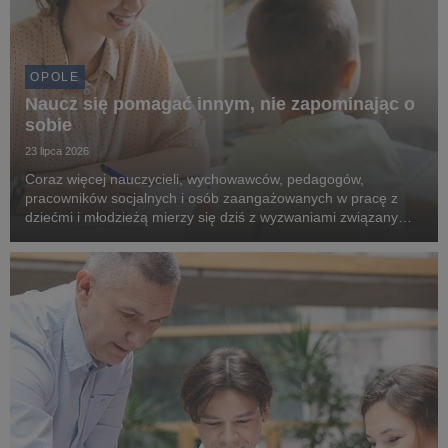
OPOLE
Naucz się pomagać innym, nie zapominając o
sobie
23 lipca 2026
Coraz więcej nauczycieli, wychowawców, pedagogów,
pracowników socjalnych i osób zaangażowanych w pracę z
dziećmi i młodzieżą mierzy się dziś z wyzwaniami związanymi
z pogarszającą się kondycją psychiczną młodych ludzi.
Rosnąca liczba kryzysów emocjonalnych sprawia, że sp...