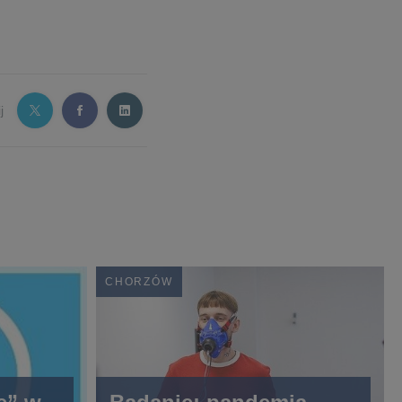
j
CHORZÓW