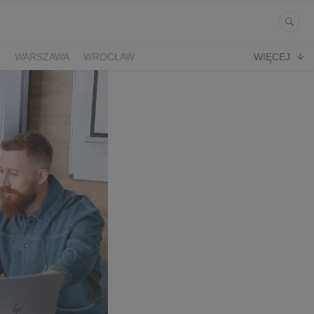
Ń
WARSZAWA
WROCŁAW
WIĘCEJ