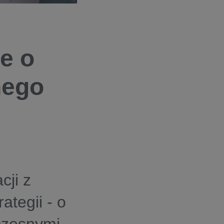
e o
nego
cji z
ategii - o