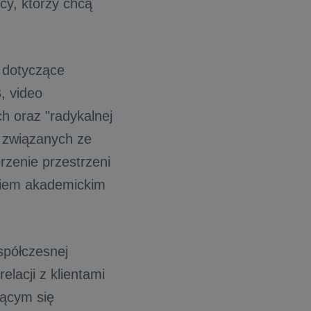
cy, którzy chcą
 dotyczące
, video
h oraz "radykalnej
ń związanych ze
zenie przestrzeni
skiem akademickim
półczesnej
elacji z klientami
jącym się