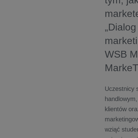
tym, ja
market
„Dialo
marketi
WSB Me
MarkeT
Uczestnicy 
handlowym, 
klientów ora
marketingow
wziąć stude