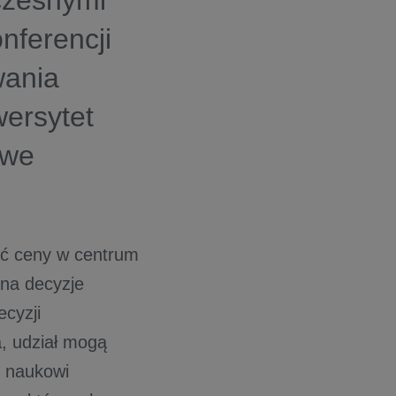
czesnymi
nferencji
wania
wersytet
owe
wać ceny w centrum
 na decyzje
ecyzji
a, udział mogą
y naukowi