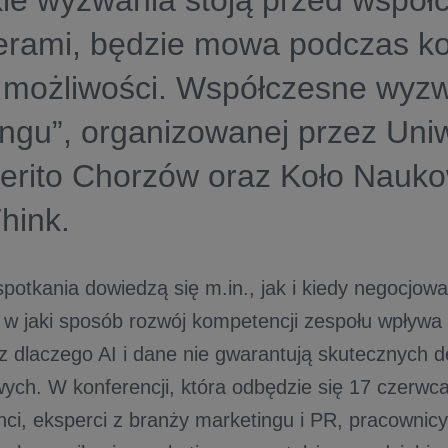
kie wyzwania stoją przed współ
erami, będzie mowa podczas ko
g możliwości. Współczesne wyz
ngu”, organizowanej przez Uni
rito Chorzów oraz Koło Nauk
hink.
spotkania dowiedzą się m.in., jak i kiedy negocjo
w jaki sposób rozwój kompetencji zespołu wpływa
z dlaczego AI i dane nie gwarantują skutecznych d
ych. W konferencji, która odbędzie się 17 czerwc
nci, eksperci z branży marketingu i PR, pracownic