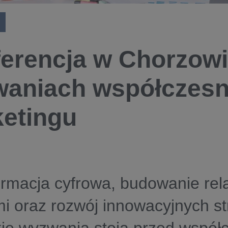
erencja w Chorzowi
aniach współczes
etingu
rmacja cyfrowa, budowanie rela
mi oraz rozwój innowacyjnych str