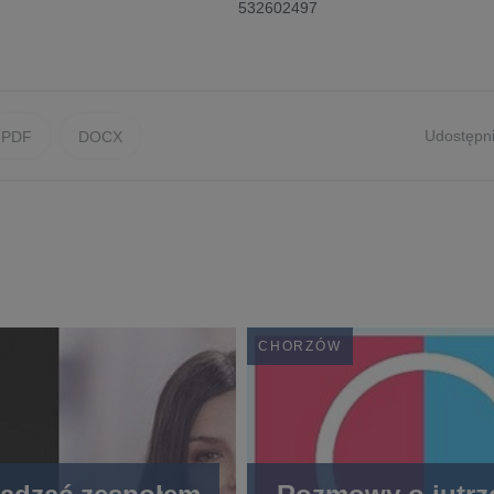
532602497
Udostępni
PDF
DOCX
CHORZÓW