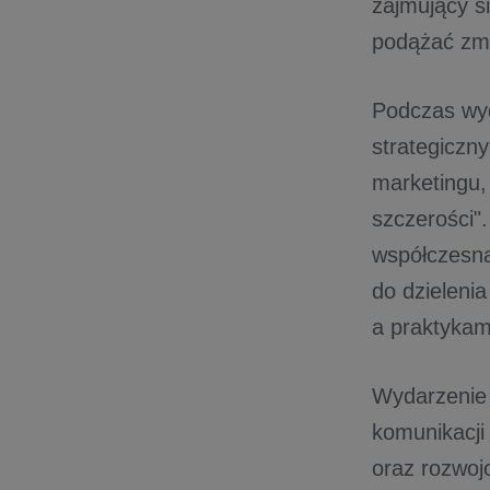
zajmujący s
podążać zmi
Podczas wyd
strategiczn
marketingu,
szczerości"
współczesną
do dzieleni
a praktykam
Wydarzenie
komunikacji 
oraz rozwoj