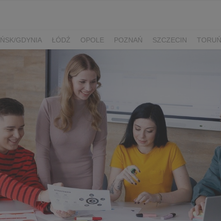
ŃSK/GDYNIA
ŁÓDŹ
OPOLE
POZNAŃ
SZCZECIN
TORU