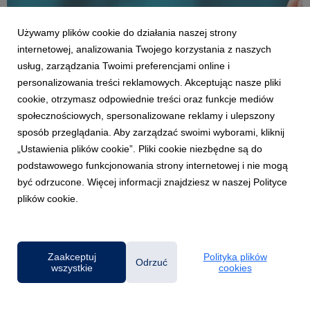
Używamy plików cookie do działania naszej strony
internetowej, analizowania Twojego korzystania z naszych
usług, zarządzania Twoimi preferencjami online i
personalizowania treści reklamowych. Akceptując nasze pliki
cookie, otrzymasz odpowiednie treści oraz funkcje mediów
AKTUALNOŚCI
społecznościowych, spersonalizowane reklamy i ulepszony
Ekspert: Opłacalność inwestycji w praktyce:
sposób przeglądania. Aby zarządzać swoimi wyborami, kliknij
na co naprawdę trzeba zwrócić uwagę
„Ustawienia plików cookie”. Pliki cookie niezbędne są do
3 lutego 2026
podstawowego funkcjonowania strony internetowej i nie mogą
Decyzje inwestycyjne nie zapadają wyłącznie na podstawie
być odrzucone. Więcej informacji znajdziesz w naszej Polityce
prognoz przychodów i kosztów. Aby rzetelnie ocenić
plików cookie.
opłacalność projektu, trzeba uwzględnić także wpływ
podatków, sposobu finansowania i amortyzacji – bo to one
realnie kształtują przepływy pieniężne i końcowy wynik...
Zaakceptuj
Polityka plików
Odrzuć
wszystkie
cookies
Powered by