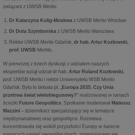
związani z UWSB Merito:
Dr Katarzyna Kulig-Moskwa
z UWSB Merito Wrocław
Dr Dota Szymborska
z UWSB Merito Warszawa
Rektor UWSB Merito Gdańsk,
dr hab. Artur Kozłowski,
prof. UWSB
Mertito.
W pierwszej z trzech dyskusji z udziałem naszych
ekspertów wziął udział dr hab.
Artur Roland Kozłowski
,
prof. UWSB Merito i rektor Uniwersytetu WSB Merito
Gdańsk. Była to debata pt. „
Europa 2035. Czy Unia
przetrwa świat wielobiegunowy?
” realizowanej w ramach
ścieżki
Future Geopolitics
. Spotkanie moderował
Mateusz
Mazzini
– dziennikarz specjalizujący się w tematyce
międzynarodowej oraz geopolityce. Rozmowa
koncentrowała się wokół przyszłości Europy w świecie
rosnących napięć geopolitycznych, zmieniającego się