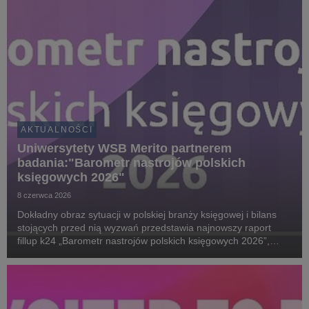
AKTUALNOŚCI
Uniwersytety WSB Merito partnerem
badania:"Barometr nastrojów polskich
księgowych 2026"
8 czerwca 2026
Dokładny obraz sytuacji w polskiej branży księgowej i bilans
stojących przed nią wyzwań przedstawia najnowszy raport
fillup k24 „Barometr nastrojów polskich księgowych 2026”,
przygotowany we współpracy ze Stowarzyszeniem Księgowych
w Polsce, Uniwersytetami WSB Merito i G...