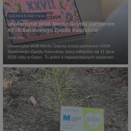
GDAŃSK/GDYNIA
Uniwersytet WSB Merito Gdynia partnerem
XXVII Światowego Zjazdu Kaszubów
7 lipca 2026
Uniwersytet WSB Merito Gdynia został partnerem XXVII
Światowego Zjazdu Kaszubów, który odbędzie się 11 lipca
2026 roku w Gdyni. To jedno z najważniejszych wydarzeń
kulturalnych i społecznych na Pomorzu, gromadzące
mieszkańców regionu oraz gości z kraju i zagranicy wokół ...