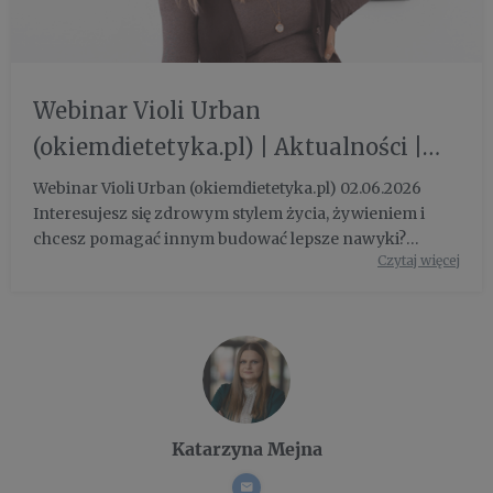
Webinar Violi Urban
(okiemdietetyka.pl) | Aktualności |
Uniwersytet WSB Merito Gdynia
Webinar Violi Urban (okiemdietetyka.pl) 02.06.2026
Interesujesz się zdrowym stylem życia, żywieniem i
chcesz pomagać innym budować lepsze nawyki?
Czytaj więcej
Zastanawiasz się, jak wygląda współczesna ścieżka
kar… - Uniwersytet WSB Merito Gdynia
Katarzyna Mejna