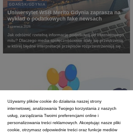
GDAŃSK/GDYNIA
Uniwersytet WSB Merito Gdynia zaprasza na
wykład o podatkowych fake newsach
3 czerwca 2026
Jak odróżnić rzetelną informację podatkową od internetowego
mitu? Dlaczego media społecznościowe stały się przestrzenią,
w której błędne interpretacje przepisów rozprzestrzeniają się
szybciej niż oficjalne komunikaty? Odpowiedzi na te pytania
będzie można poznać podczas ...
Używamy plików cookie do działania naszej strony
internetowej, analizowania Twojego korzystania z naszych
usług, zarządzania Twoimi preferencjami online i
personalizowania treści reklamowych. Akceptując nasze pliki
cookie, otrzymasz odpowiednie treści oraz funkcje mediów
GDAŃSK/GDYNIA