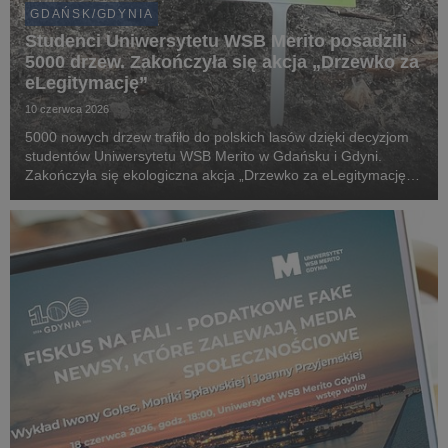
GDAŃSK/GDYNIA
Studenci Uniwersytetu WSB Merito posadzili
5000 drzew. Zakończyła się akcja „Drzewko za
eLegitymację”
10 czerwca 2026
5000 nowych drzew trafiło do polskich lasów dzięki decyzjom
studentów Uniwersytetu WSB Merito w Gdańsku i Gdyni.
Zakończyła się ekologiczna akcja „Drzewko za eLegitymację”,
która połączyła cyfryzację życia akademickiego z realnym
wsparciem środowiska naturalnego.