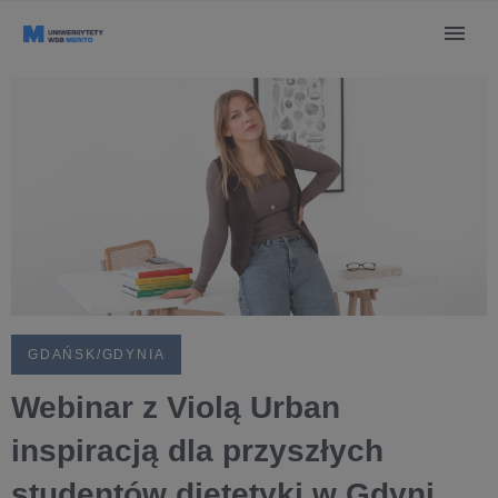
GDAŃSK/GDYNIA
Webinar z Violą Urban
inspiracją dla przyszłych
studentów dietetyki w Gdyni