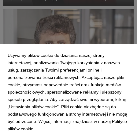
prasowego, influencer marketingu, ochrony marek oraz
komunikacji kryzysowej.
Używamy plików cookie do działania naszej strony
internetowej, analizowania Twojego korzystania z naszych
usług, zarządzania Twoimi preferencjami online i
personalizowania treści reklamowych. Akceptując nasze pliki
cookie, otrzymasz odpowiednie treści oraz funkcje mediów
społecznościowych, spersonalizowane reklamy i ulepszony
EKSPERCI
sposób przeglądania. Aby zarządzać swoimi wyborami, kliknij
Rachunkowość: dr Edward Pielichaty
„Ustawienia plików cookie”. Pliki cookie niezbędne są do
1 kwietnia 2026
podstawowego funkcjonowania strony internetowej i nie mogą
Specjalizuje się w rachunkowości i sprawozdawczości
być odrzucone. Więcej informacji znajdziesz w naszej Polityce
finansowej: KSR (Krajowe Standardy Rachunkowości) i MSSF
plików cookie.
(Międzynarodowe Standardy Sprawozdawczości Finansowej),
instrumenty i inwestycje finansowe w rachunkowości, w tym