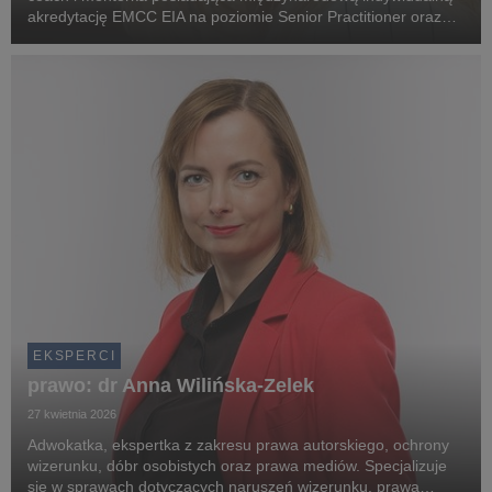
akredytację EMCC EIA na poziomie Senior Practitioner oraz
superwizorską akredytację EMCC ESIA, wykładowczyni
akademicka m.in. na Uniwersytecie WSB Merito War...
EKSPERCI
prawo: dr Anna Wilińska-Zelek
27 kwietnia 2026
Adwokatka, ekspertka z zakresu prawa autorskiego, ochrony
wizerunku, dóbr osobistych oraz prawa mediów. Specjalizuje
się w sprawach dotyczących naruszeń wizerunku, prawa