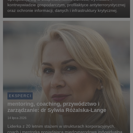
kontrwywiadzie gospodarczym, profilaktyce antyterrorystycznej
oraz ochronie informacji, danych i infrastruktury krytycznej.
EKSPERCI
mentoring, coaching, przywództwo i
zarządzanie: dr Sylwia Różalska-Lange
14 lipca 2026
Liderka z 20 letnim stażem w strukturach korporacyjnych,
coach i mentorka posiadająca międzynarodową indywidualną