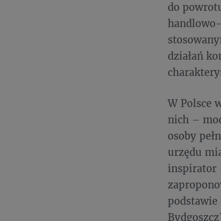
do powrotu
handlowo-
stosowanym
działań k
charaktery
W Polsce w
nich – mod
osoby pełn
urzędu mia
inspirator
zaproponow
podstawie 
Bydgoszcz