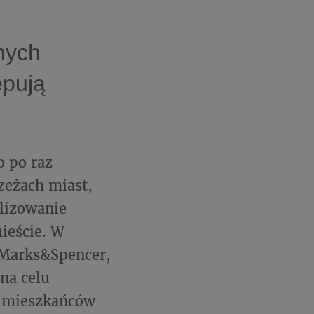
nych
ępują
o po raz
zeżach miast,
alizowanie
ieście. W
k Marks&Spencer,
na celu
e mieszkańców