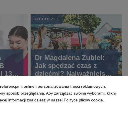
BYDGOSZCZ
a
Dr Magdalena Zubiel:
SB
Jak spędzać czas z
| 13
dziećmi? Najważniejsza
jest jakość obecności
referencjami online i personalizowania treści reklamowych.
ony sposób przeglądania. Aby zarządzać swoimi wyborami, kliknij
ej informacji znajdziesz w naszej Polityce plików cookie.