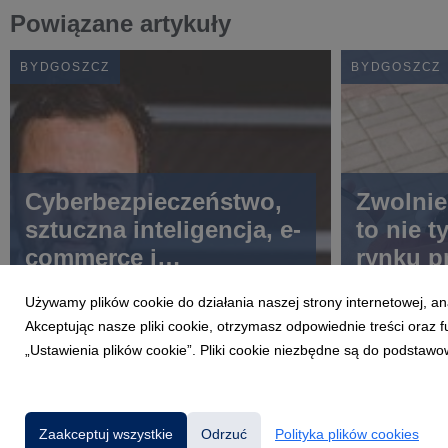
Powiązane artykuły
BYDGOSZCZ
BYDGOSZCZ
Cyberbezpieczeństwo,
Zwolnie
sztuczna inteligencja, e-
to nie t
commerce i
rynku p
transformacja cyfrowa |
zwraca 
Używamy plików cookie do działania naszej strony internetowej, an
Cezary Graul
emocje 
Akceptując nasze pliki cookie, otrzymasz odpowiednie treści oraz
zmian
„Ustawienia plików cookie”. Pliki cookie niezbędne są do podstawo
Zaakceptuj wszystkie
Odrzuć
Polityka plików cookies