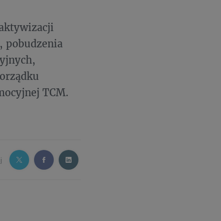
aktywizacji
, pobudzenia
yjnych,
porządku
omocyjnej TCM.
j