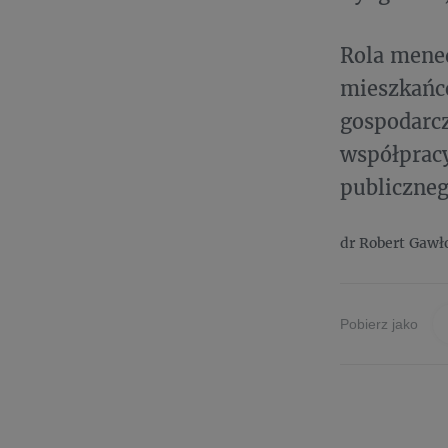
Rola mened
mieszkańc
gospodarcz
współpracy
publiczneg
dr Robert Gaw
Pobierz jako