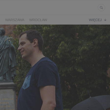
Ń
WARSZAWA
WROCŁAW
WIĘCEJ