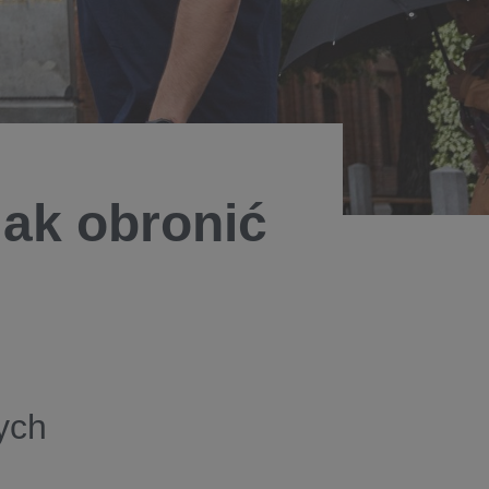
jak obronić
ych