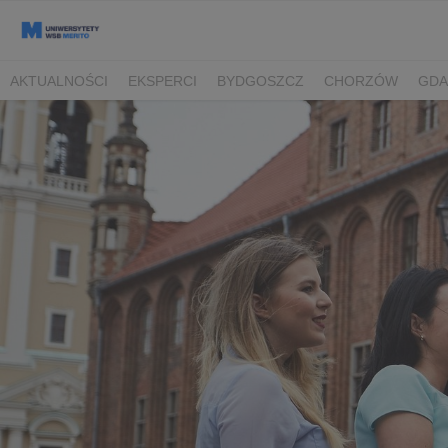
AKTUALNOŚCI
EKSPERCI
BYDGOSZCZ
CHORZÓW
GDA
TORUŃ/BYDGOSZCZ