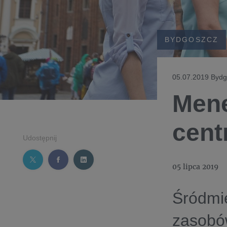
BYDGOSZCZ
05.07.2019 Bydg
Mene
cent
Udostępnij
05 lipca 2019
Śródmie
zasobó