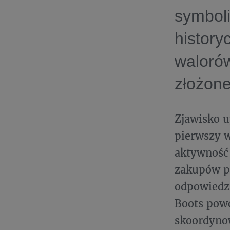
symbol
history
walorów
złożone
Zjawisko u
pierwszy w
aktywność 
zakupów pr
odpowiedzi
Boots pow
skoordyno