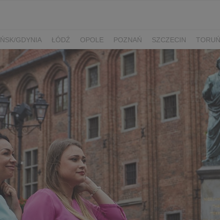
ŃSK/GDYNIA
ŁÓDŹ
OPOLE
POZNAŃ
SZCZECIN
TORU