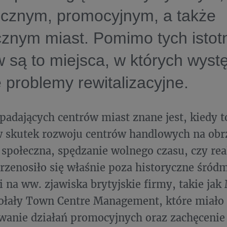
icznym, promocyjnym, a także
cznym miast. Pomimo tych istot
 są to miejsca, w których wyst
 problemy rewitalizacyjne.
padających centrów miast znane jest, kiedy t
 skutek rozwoju centrów handlowych na obr
społeczna, spędzanie wolnego czasu, czy re
zenosiło się właśnie poza historyczne śródm
 na ww. zjawiska brytyjskie firmy, takie ja
ołały Town Centre Management, które miało 
wanie działań promocyjnych oraz zachęceni