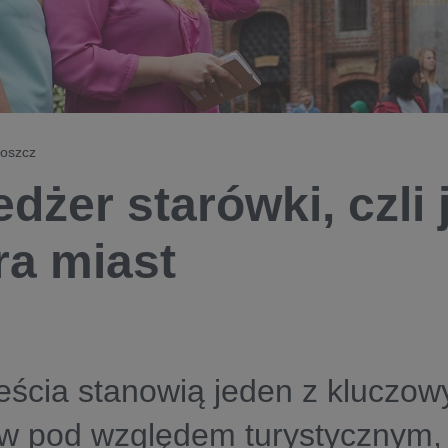
oszcz
dżer starówki, czli 
ra miast
ścia stanowią jeden z kluczow
w pod względem turystycznym,