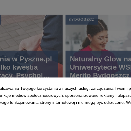
BYDGOSZCZ
nia w Pyszne.pl
Naturalny Glow n
ylko kwestia
Uniwersytecie W
racy. Psycholog
Merito Bydgoszcz 
uwagę na
czerwca
alizowania Twojego korzystania z naszych usług, zarządzania Twoimi p
ludzi w obliczu
 funkcje mediów społecznościowych, spersonalizowane reklamy i ulepsz
wego funkcjonowania strony internetowej i nie mogą być odrzucone. Więc