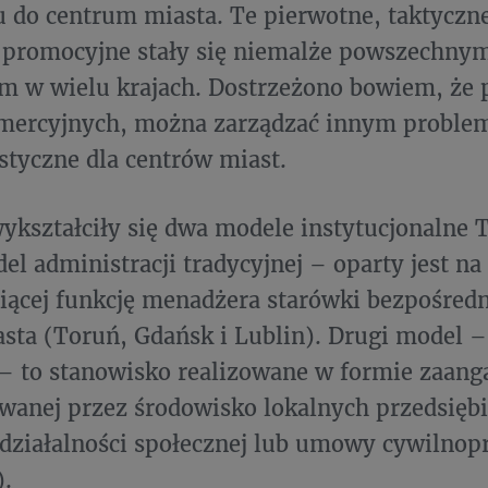
 do centrum miasta. Te pierwotne, taktyczne
promocyjne stały się niemalże powszechny
 w wielu krajach. Dostrzeżono bowiem, że p
omercyjnych, można zarządzać innym problem
styczne dla centrów miast.
ykształciły się dwa modele instytucjonalne 
el administracji tradycyjnej – oparty jest n
iącej funkcję menadżera starówki bezpośredn
sta (Toruń, Gdańsk i Lublin). Drugi model –
 – to stanowisko realizowane w formie zaan
anej przez środowisko lokalnych przedsięb
działalności społecznej lub umowy cywilnop
).