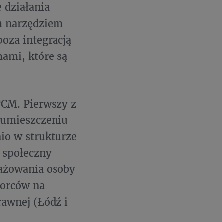
 działania
m narzędziem
oza integracją
ami, które są
TCM. Pierwszy z
a umieszczeniu
io w strukturze
 społeczny
gażowania osoby
iorców na
rawnej (Łódź i