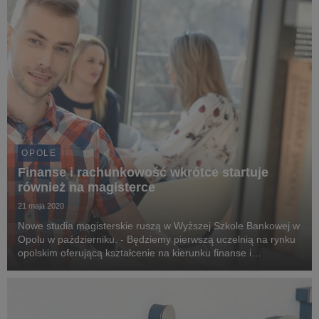
OPOLE
Finanse i rachunkowość wkrótce startuje
również na magisterce
21 maja 2020
Nowe studia magisterskie ruszą w Wyższej Szkole Bankowej w
Opolu w październiku. - Będziemy pierwszą uczelnią na rynku
opolskim oferującą kształcenie na kierunku finanse i
rachunkowość o profilu praktycznym na poziomie studiów II
stopnia - mówi dr Tomasz Rólczyński, wykł...