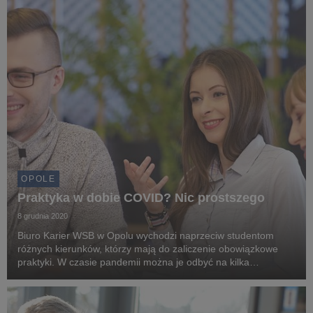
OPOLE
Praktyka w dobie COVID? Nic prostszego
8 grudnia 2020
Biuro Karier WSB w Opolu wychodzi naprzeciw studentom
różnych kierunków, którzy mają do zaliczenie obowiązkowe
praktyki. W czasie pandemii można je odbyć na kilka
sposobów - w tym przez internet. Uczelnia zachęca również
studentów do wspierania sanepidu i innych instytuc...