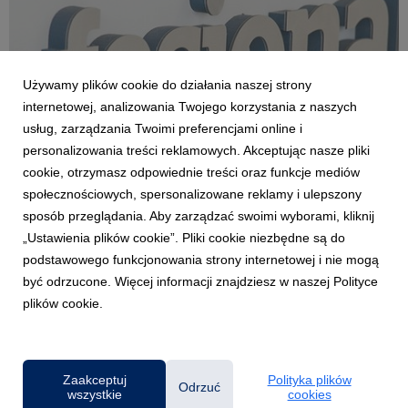
Używamy plików cookie do działania naszej strony
internetowej, analizowania Twojego korzystania z naszych
usług, zarządzania Twoimi preferencjami online i
personalizowania treści reklamowych. Akceptując nasze pliki
cookie, otrzymasz odpowiednie treści oraz funkcje mediów
OPOLE
społecznościowych, spersonalizowane reklamy i ulepszony
Być jak uczeń Michała Anioła - kreatywny
sposób przeglądania. Aby zarządzać swoimi wyborami, kliknij
projekt trzech europejskich uczelni.
„Ustawienia plików cookie”. Pliki cookie niezbędne są do
23 października 2019
podstawowego funkcjonowania strony internetowej i nie mogą
Zaglądając do encyklopedii PWN pod hasło „fresk”, dowiemy
być odrzucone. Więcej informacji znajdziesz w naszej Polityce
się, że jest to technika malarstwa ściennego, polegająca na
plików cookie.
malowaniu na mokrym tynku (pokrytym kilkoma warstwami
zaprawy) farbami z pigmentów odpornych na alkaliczne
działanie wapna, rozprowadzonymi wodą deszczow...
Zaakceptuj
Polityka plików
Odrzuć
wszystkie
cookies