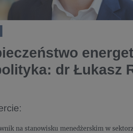
ieczeństwo energet
olityka: dr Łukasz 
rcie:
ownik na stanowisku menedżerskim w sektor