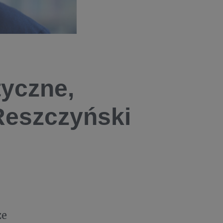
yczne,
Reszczyński
ze