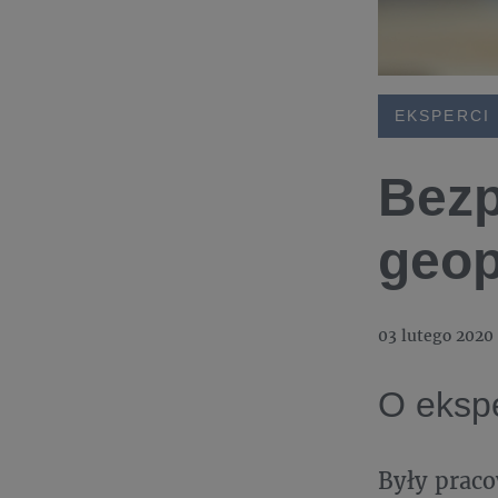
EKSPERCI
Bezp
geop
03 lutego 2020
O ekspe
Były prac