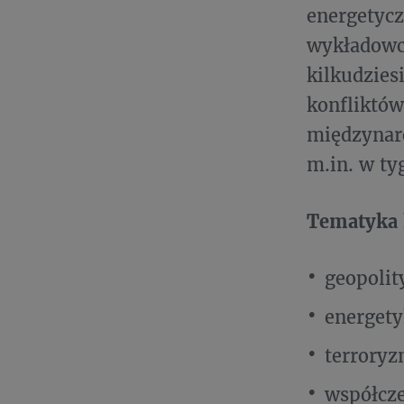
energetyc
wykładowc
kilkudzies
konfliktów
międzynaro
m.in. w ty
Tematyka 
geopoli
energety
terrory
współcze