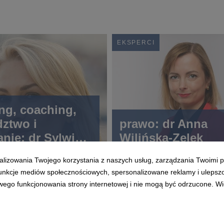
EKSPERCI
ng, coaching,
ztwo i
prawo: dr Anna
anie: dr Sylwia
Wilińska-Zelek
a-Lange
alizowania Twojego korzystania z naszych usług, zarządzania Twoimi p
 funkcje mediów społecznościowych, spersonalizowane reklamy i ulepsz
wego funkcjonowania strony internetowej i nie mogą być odrzucone. Więc