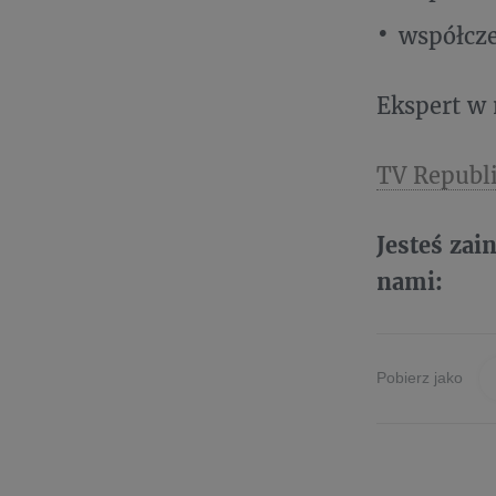
współcz
Ekspert w
TV Republi
Jesteś zai
nami:
Pobierz jako