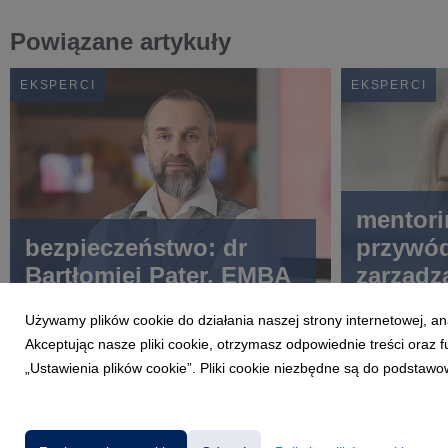
Powiązane artykuły
EKSPERCI
EKSPERCI
mentori
bezpieczeństwo: dr
przywód
Bartłomiej Pater, EMBA
zarządz
Różalsk
Używamy plików cookie do działania naszej strony internetowej, an
Akceptując nasze pliki cookie, otrzymasz odpowiednie treści oraz
„Ustawienia plików cookie”. Pliki cookie niezbędne są do podstawo