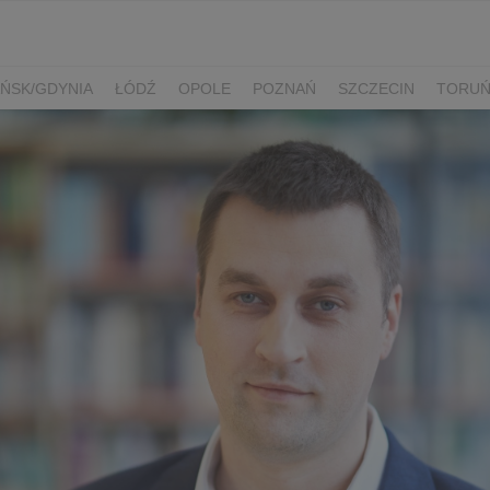
ŃSK/GDYNIA
ŁÓDŹ
OPOLE
POZNAŃ
SZCZECIN
TORU