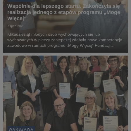
Wspólnie dla lepszego startu. Zakończyła się
realizacja jednego z etapów programu „Mogę
Więcej”
7 lipca 2026
Klikadziesiąt młodych osób wychowujących się lub
wychowanych w pieczy zastępczej zdobyło nowe kompetencje
zawodowe w ramach programu „Mogę Więcej” Fundacji
ORLEN. Partnerem merytorycznym jednego z etapów
przedsięwzięcia był Uniwersytet WSB Merito Warszawa, który
odpowiad...
WARSZAWA