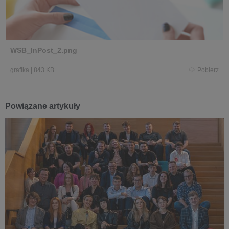
WSB_InPost_2.png
grafika
|
843 KB
Pobierz
Powiązane artykuły