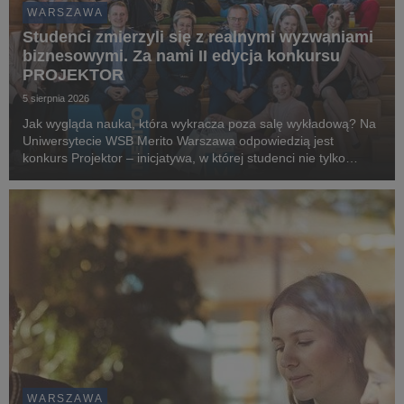
WARSZAWA
Studenci zmierzyli się z realnymi wyzwaniami
biznesowymi. Za nami II edycja konkursu
PROJEKTOR
5 sierpnia 2026
Jak wygląda nauka, która wykracza poza salę wykładową? Na
Uniwersytecie WSB Merito Warszawa odpowiedzią jest
konkurs Projektor – inicjatywa, w której studenci nie tylko
rozwijają własne pomysły, ale również mierzą się z
rzeczywistymi wyzwaniami przygotowanymi przez partn...
WARSZAWA