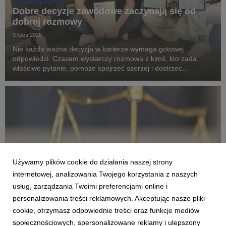
Dobre decyzje zawodowe zaczynają się od
dobrej rozmowy
3 lipca 2026
Nie każda ważna decyzja w karierze wymaga gotowej
odpowiedzi. Czasem wystarczy rozmowa z kimś, kto zada
właściwe pytanie, pomoże spojrzeć szerzej i dostrzec
możliwości, których wcześniej nie było widać. Właśnie na takiej
idei opiera się program mentoringowy „Liderzy dla ...
Używamy plików cookie do działania naszej strony
internetowej, analizowania Twojego korzystania z naszych
usług, zarządzania Twoimi preferencjami online i
personalizowania treści reklamowych. Akceptując nasze pliki
cookie, otrzymasz odpowiednie treści oraz funkcje mediów
WARSZAWA
społecznościowych, spersonalizowane reklamy i ulepszony